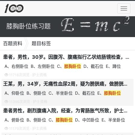
导
航
菜
膝胸卧位练习题
单
百题资料
题目标签
患者，男性，30岁。因腹泻、腹痛拟行乙状结肠镜检查，护士应指导患者采取的体位是
A、右侧卧位 B、左侧卧位 C、
膝胸卧位
D、截石位 E、蹲位
11718次浏览 ·
护士资格
王某，男，34岁，无痛性血尿2周，疑为膀胱癌，做膀胱镜检查。应协助其采用的体位为
A、仰卧位 B、侧卧位 C、半坐卧位 D、截石位 E、
膝胸卧位
11399次浏览 ·
护士资格
患者男性，剧烈腹痛入院，经查，为胃肠胀气所致，护士指导该病人采取哪种体位
A、俯卧位 B、侧卧位 C、
膝胸卧位
D、中凹卧位 E、半坐卧位
11179次浏览 ·
护士资格