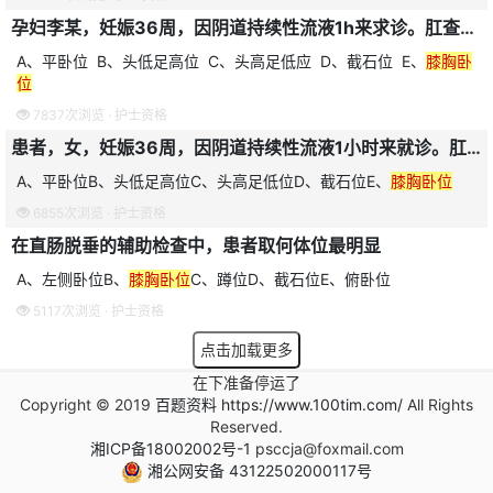
孕妇李某，妊娠36周，因阴道持续性流液1h来求诊。肛查时羊水不断从阴道流出。诊断为胎膜早破。应将其安置为
A、平卧位 B、头低足高位 C、头高足低应 D、截石位 E、
膝胸卧
位
7837次浏览 ·
护士资格
患者，女，妊娠36周，因阴道持续性流液1小时来就诊。肛查时羊水不断从阴道流出，诊断为胎膜早破。应将其安置
A、平卧位B、头低足高位C、头高足低位D、截石位E、
膝胸卧位
6855次浏览 ·
护士资格
在直肠脱垂的辅助检查中，患者取何体位最明显
A、左侧卧位B、
膝胸卧位
C、蹲位D、截石位E、俯卧位
5117次浏览 ·
护士资格
点击加载更多
在下准备停运了
Copyright © 2019
百题资料 https://www.100tim.com/
All Rights
Reserved.
湘ICP备18002002号-1
psccja@foxmail.com
湘公网安备 43122502000117号