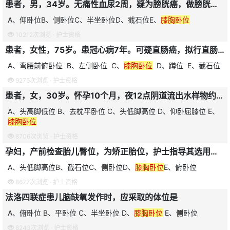
患者，男，34岁。无痛性血尿2周，疑为膀胱癌，做膀胱镜检查。应协助其采用的体位为
A、仰卧位B、侧卧位C、半坐卧位D、截石位E、
膝胸卧位
10212次浏览 ·
护士资格
患者，女性，75岁。患冠心病7年。可疑直肠癌，拟行直肠指检。护士应协助患者釆取的体位是
A、弯腰前俯卧位 B、左侧卧位 C、
膝胸卧位
D、蹲位 E、截石位
9276次浏览 ·
护士资格
患者，女，30岁。怀孕10个月，夜12点阴道流出水样物约300ml，无子宫规律收缩征象而急诊入院，诊断为胎膜早破，此时患者应采取的卧位是
A、头高脚低位 B、去枕平卧位 C、头低脚高位 D、仰卧屈膝位 E、
膝胸卧位
8706次浏览 ·
护士资格
孕妇，产前检查胎儿臀位，为矫正胎位，护士指导其选用的是
A、头低脚高位B、截石位C、侧卧位D、
膝胸卧位
E、俯卧位
8677次浏览 ·
护士资格
法洛四联症患儿脑缺氧发作时，应采取的体位是
A、俯卧位 B、平卧位 C、半坐卧位 D、
膝胸卧位
E、侧卧位
8243次浏览 ·
护士资格