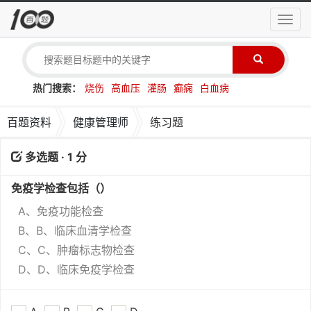
导
航
菜
单
热门搜索：
烧伤
高血压
灌肠
癫痫
白血病
百题资料
健康管理师
练习题
多选题 · 1 分
免疫学检查包括（）
A、免疫功能检查
B、B、临床血清学检查
C、C、肿瘤标志物检查
D、D、临床免疫学检查