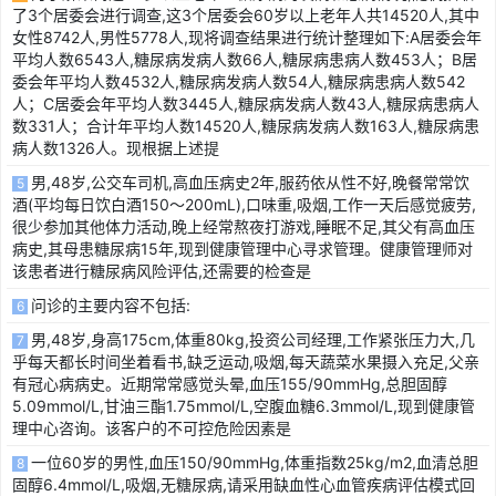
了3个居委会进行调查,这3个居委会60岁以上老年人共14520人,其中
女性8742人,男性5778人,现将调查结果进行统计整理如下:A居委会年
平均人数6543人,糖尿病发病人数66人,糖尿病患病人数453人；B居
委会年平均人数4532人,糖尿病发病人数54人,糖尿病患病人数542
人；C居委会年平均人数3445人,糖尿病发病人数43人,糖尿病患病人
数331人；合计年平均人数14520人,糖尿病发病人数163人,糖尿病患
病人数1326人。现根据上述提
男,48岁,公交车司机,高血压病史2年,服药依从性不好,晚餐常常饮
5
酒(平均每日饮白酒150～200mL),口味重,吸烟,工作一天后感觉疲劳,
很少参加其他体力活动,晚上经常熬夜打游戏,睡眠不足,其父有高血压
病史,其母患糖尿病15年,现到健康管理中心寻求管理。健康管理师对
该患者进行糖尿病风险评估,还需要的检查是
问诊的主要内容不包括:
6
男,48岁,身高175cm,体重80kg,投资公司经理,工作紧张压力大,几
7
乎每天都长时间坐着看书,缺乏运动,吸烟,每天蔬菜水果摄入充足,父亲
有冠心病病史。近期常常感觉头晕,血压155/90mmHg,总胆固醇
5.09mmol/L,甘油三酯1.75mmol/L,空腹血糖6.3mmol/L,现到健康管
理中心咨询。该客户的不可控危险因素是
一位60岁的男性,血压150/90mmHg,体重指数25kg/m2,血清总胆
8
固醇6.4mmol/L,吸烟,无糖尿病,请采用缺血性心血管疾病评估模式回