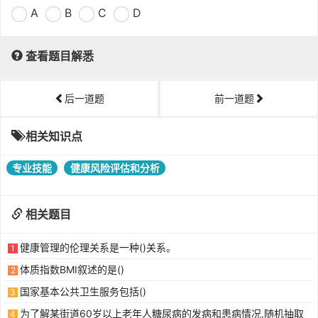
A
B
C
D
查看题目解悉
后一道题
前一道题
相关知识点
专业技能
健康风险评估和分析
相关题目
健康管理的伦理关系是一种()关系。
1
体质指数BMI叙述的是()
2
国家基本公共卫生服务包括()
3
为了解某街道60岁以上老年人糖尿病的发病和患病情况,随机抽取
4