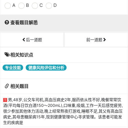
A
B
C
D
查看题目解悉
后一道题
前一道题
相关知识点
专业技能
健康风险评估和分析
相关题目
男,48岁,公交车司机,高血压病史2年,服药依从性不好,晚餐常常饮
1
酒(平均每日饮白酒150～200mL),口味重,吸烟,工作一天后感觉疲劳,
很少参加其他体力活动,晚上经常熬夜打游戏,睡眠不足,其父有高血压
病史,其母患糖尿病15年,现到健康管理中心寻求管理。该患者可能发
生的疾病是