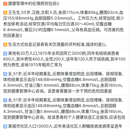
健康管理中的伦理原则包括()
2
王先生,55岁,汉族,文职人员,身高175cm,体重80kg,腰围92cm,血
3
压155/88mmHg,血胆固醇5.03mmol/L。工作压力大,经常加班,很少
参加体育活动,经常饮酒(平均每日饮白酒30～40ml),空腹血糖
6.4mmol/L,餐后2小时血糖9.1mmol/L,父母有高血压病。可改善的危
险因素是()
生活方式信息记录表有关饮酒量的评判标准,描述的是()。
4
某地有20万人口,1970年全死因死亡2000例,同年有结核病患者
5
600人,其中男性400人,女性200人;该年有120人死于结核病,其中100
例为男性,该地1970年粗死亡率为
女,51岁,近半年经期紊乱,近期体重增加明显,出现嗜睡、尿频现象,
6
体检结果显示血压148/88mmHg,空腹血糖6.8mmol/L,总胆固醇
4.3mmol/L,甘油三酯1.4mmol/L,腰围88cm,体重75kg,身高160cm。
现到健康管理中心咨询。该患者需要进一步干预的危险因素是
女,51岁,近半年经期紊乱,近期体重增加明显,出现嗜睡、尿频现象,
7
体检结果显示血压148/88mmHg,空腹血糖6.8mmol/L,总胆固醇
4.3mmol/L,甘油三酯1.4mmol/L,腰围88cm,体重75kg,身高160cm。
现到健康管理中心咨询。给该患者的个人健康信息汇总报告,应该包括
某城市社区人口13000人,近年来该社区人群糖尿病发病率呈逐年
8