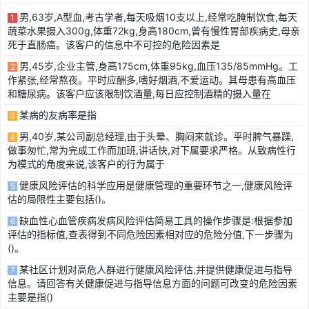
男,63岁,A型血,考古学者,每天吸烟10支以上,经常吃腌制饮食,每天
1
蔬菜水果摄入300g,体重72kg,身高180cm,曾有慢性胃部疾病史,母亲
死于直肠癌。该客户的信息中不可控的危险因素是
男,45岁,企业主管,身高175cm,体重95kg,血压135/85mmHg。工
2
作紧张,经常熬夜。平时应酬多,嗜好烟酒,不爱运动。其母患有高血压
和糖尿病。该客户应该限制饮酒量,每日应控制酒精的摄入量在
某病的友病率是指
3
男,40岁,某公司副总经理,由于头晕、胸闷来就诊。平时脾气暴躁,
4
做事匆忙,常为完成工作而加班,讲话快,对下属要求严格。从致病性行
为模式的角度来说,该客户的行为属于
健康风险评估的科学应用是健康管理的重要环节之一,健康风险评
5
估的局限性主要包括()。
缺血性心血管疾病发病风险评估简易工具的操作步骤是:根据参加
6
评估的指标值,查表得到不同危险因素相对应的危险分值,下一步骤为
()。
某社区计划对高危人群进行健康风险评估,并提供健康促进与指导
7
信息。请回答有关健康促进与指导信息方面的问题可改变的危险因素
主要是指()