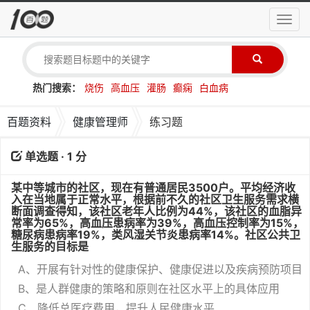
导
航
菜
单
热门搜索：
烧伤
高血压
灌肠
癫痫
白血病
百题资料
健康管理师
练习题
单选题 · 1 分
某中等城市的社区，现在有普通居民3500户。平均经济收
入在当地属于正常水平，根据前不久的社区卫生服务需求横
断面调查得知，该社区老年人比例为44%，该社区的血脂异
常率为65%，高血压患病率为39%，高血压控制率为15%，
糖尿病患病率19%，类风湿关节炎患病率14%。社区公共卫
生服务的目标是
A、开展有针对性的健康保护、健康促进以及疾病预防项目
B、是人群健康的策略和原则在社区水平上的具体应用
C、降低总医疗费用，提升人民健康水平