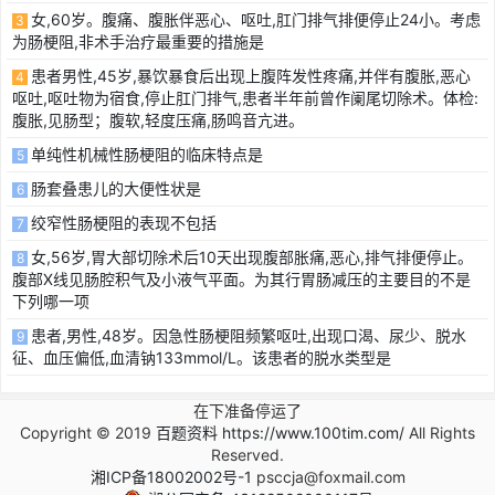
女,60岁。腹痛、腹胀伴恶心、呕吐,肛门排气排便停止24小。考虑
3
为肠梗阻,非术手治疗最重要的措施是
患者男性,45岁,暴饮暴食后出现上腹阵发性疼痛,并伴有腹胀,恶心
4
呕吐,呕吐物为宿食,停止肛门排气,患者半年前曾作阑尾切除术。体检:
腹胀,见肠型；腹软,轻度压痛,肠鸣音亢进。
单纯性机械性肠梗阻的临床特点是
5
肠套叠患儿的大便性状是
6
绞窄性肠梗阻的表现不包括
7
女,56岁,胃大部切除术后10天出现腹部胀痛,恶心,排气排便停止。
8
腹部X线见肠腔积气及小液气平面。为其行胃肠减压的主要目的不是
下列哪一项
患者,男性,48岁。因急性肠梗阻频繁呕吐,出现口渴、尿少、脱水
9
征、血压偏低,血清钠133mmol/L。该患者的脱水类型是
在下准备停运了
Copyright © 2019
百题资料 https://www.100tim.com/
All Rights
Reserved.
湘ICP备18002002号-1
psccja@foxmail.com