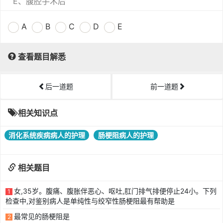
E、腹腔手术后
A
B
C
D
E
查看题目解悉
后一道题
前一道题
相关知识点
消化系统疾病病人的护理
肠梗阻病人的护理
相关题目
女,35岁。腹痛、腹胀伴恶心、呕吐,肛门排气排便停止24小。下列
1
检查中,对鉴别病人是单纯性与绞窄性肠梗阻最有帮助是
最常见的肠梗阻是
2