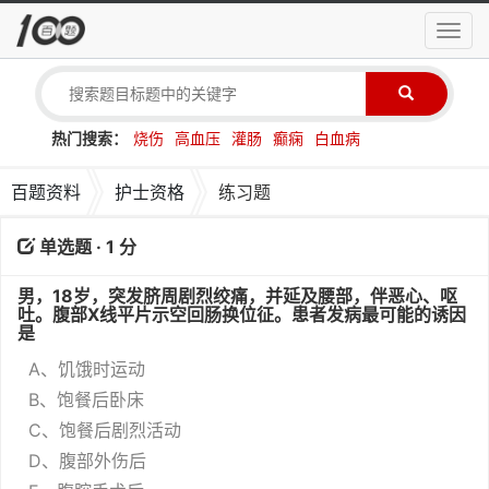
导
航
菜
单
热门搜索：
烧伤
高血压
灌肠
癫痫
白血病
百题资料
护士资格
练习题
单选题 · 1 分
男，18岁，突发脐周剧烈绞痛，并延及腰部，伴恶心、呕
吐。腹部X线平片示空回肠换位征。患者发病最可能的诱因
是
A、饥饿时运动
B、饱餐后卧床
C、饱餐后剧烈活动
D、腹部外伤后