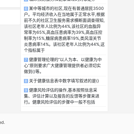
某中等城市的社区,现在有普通居民3500
6
户。平均经济收入在当地属于正常水平,根据
前不久的社区卫生服务需求横断面调查得知,
该社区老年人比例为44%,该社区的血脂异
常率为65%,高血压患病率为39%,高血压控
制率为15%,糖尿病患病率19%,类风湿关节
炎患病率14%。该社区老年人比例为44%,这
个指标属于
健康管理伦理的“以人为本、以健康为中
7
心”原则要求广大健康管理提供者必须切实
做到()等。
关于健康信息表中数字填写叙述的是()
8
健康风险评估的操作,基本按照信息采
9
集、评估计算以及报告的反馈等步骤来进
行。健康风险评估的步骤中一般不包括
ed.