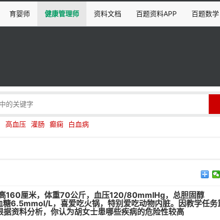
育婴师
健康管理师
资料文档
百题资料APP
百题数学
伤
高血压
灌肠
癫痫
白血病
60厘米，体重70公斤，血压120/80mmlHg，总胆固醇
，空腹血糖6.5mmol/L，喜爱吃火锅，特别爱吃动物内脏。因教学任
根据资料分析，你认为胡女士患哪些疾病的危险性较高