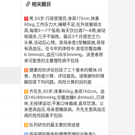
相关题目
男,50岁,行政管理员,身高175cm,体重
1
95kg,工作压力大,睡眠不足,在外就餐频次
高,每周5～7个饭局,每天饮白酒7～8两,被动
吸烟多,几乎不锻炼。最近3个月感觉乏力、
头晕,活动后心悸。其母亲患2型糖尿病,哥哥
有高血压。在今年的体检中,发现空腹血糖
6.0mmol/L,血压128/83mmHg。该患者将
来可能患的主要慢性病不包括
健康风险评估包括了三个基本的模块:问
2
卷、危险度计算、评估报告。请根据你的理
解回答下列问题。风险计算的目的是
齐先生,60岁,体重60kg,身高150cm。血
3
压145/86mmHg,空腹血糖6.8mmol/L,已退
休,无规律运动,平素口味偏咸,喜欢饮酒。父
亲患高血压,母亲患糖尿病。齐先生患高血压
病的危险因素不包括:
队列研究的最主要的用途是
4
临床预防服务和健康管理的对象是()
5