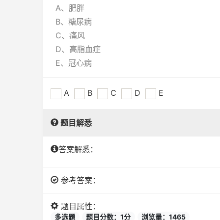
A、肥胖
B、糖尿病
C、痛风
D、高脂血症
E、冠心病
A
B
C
D
E
题目解悉
答案解悉：
参考答案：
题目属性：
多选题
题目分数：1分
浏览量：1465