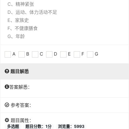
C、精神紧张
D、运动、体力活动不足
E、家族史
F、不健康膳食
G、年龄
A
B
C
D
E
F
G
题目解悉
答案解悉：
参考答案：
题目属性：
多选题
题目分数：1分
浏览量：5993