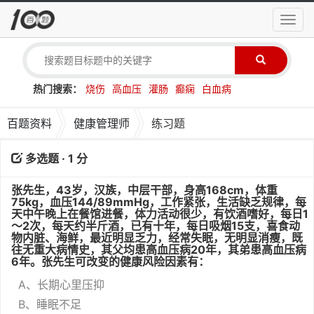
导
航
菜
单
热门搜索：
烧伤
高血压
灌肠
癫痫
白血病
百题资料
健康管理师
练习题
多选题 · 1 分
张先生，43岁，汉族，中层干部，身高168cm，体重
75kg，血压144/89mmHg，工作紧张，生活缺乏规律，每
天中午晚上在餐馆进餐，体力活动很少，有饮酒嗜好，每日1
～2次，每天约半斤酒，已有十年，每日吸烟15支，喜食动
物内脏、海鲜，最近明显乏力，经常失眠，无明显消瘦，既
往无重大病情史，其父均患高血压病20年，其弟患高血压病
6年。张先生可改变的健康风险因素有：
A、长期心里压抑
B、睡眠不足