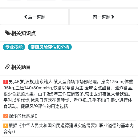
后一道题
前一道题
相关知识点
专业技能
健康风险评估和分析
相关题目
男,45岁,汉族,山东籍人,某大型商场市场部经理。身高175cm,体重
1
95kg,血压140/80mmHg,饮食以荤食为主,爱吃面点甜食、油炸食品,
很少食蔬菜水果。由于近5年工作应酬较多,常出去消夜且大量饮酒。
平时以车代步,休息日喜欢在家睡觉、看电视,几乎不出门,很少进行体
育活动。健康风险评估的用途包括
视诊的概念是()
2
根据《中华人民共和国公民道德建设实施纲要》职业道德的基本内
3
容有()