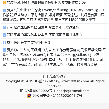
物质环境环境对健康的影响按照有害物质的性质分为()
4
男,45岁,企业主管,身高175cm,体重95kg,血压135/85mmHg。工
5
作紧张,经常熬夜。平时应酬多,嗜好烟酒,不爱运动。其母患有高血压
和糖尿病。该客户应该限制饮酒量,每日应控制酒精的摄入量在
在引起高血压的危险因素中,哪些是不可以改变的
6
预防医学的学科体非常丰富,下面哪项不是其体系()
7
属于临床医学主要特征的有()
8
男,51岁,工人,每天吸烟10支以上,工作劳动强度大,晚餐经常饮酒(平
9
均每日饮白酒200～250mL),血压150/90mmHg,体重80kg,身高
165cm,健康管理师收集信息对其进行缺血性血管疾病风险评估。国
家“十五”攻关成果缺血性心血管疾病风险评估采用的预测方法是
在下准备停运了
Copyright © 2019
百题资料 https://www.100tim.com/
All Rights
Reserved.
湘ICP备18002002号-1
psccja@foxmail.com
湘公网安备 43122502000117号