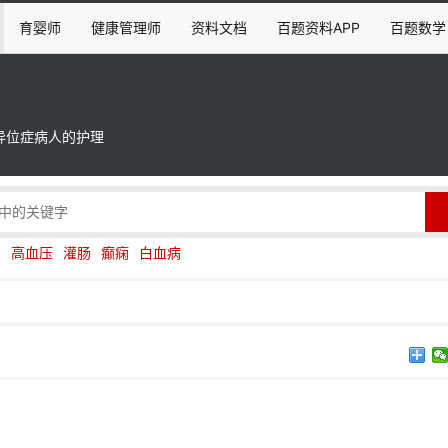
育婴师
健康管理师
资料文档
百题资料APP
百题数学
异位症病人的护理
伤
高血压
灌肠
癫痫
白血病