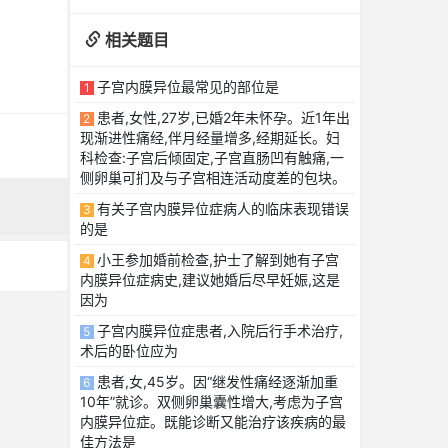
相关题目
子宫内膜异位最常见的部位是
1
患者,女性,27岁,已婚2年未怀孕。近1年出
2
现渐进性痛经,伴月经量增多,经期延长。妇
科检查:子宫后倾固定,子宫直肠凹有触痛,一
侧卵巢可扪及与子宫相连活动度差的包块。
有关子宫内膜异位症病人的临床表现错误
3
的是
小王参加婚前检查,护士了解到她有子宫
4
内膜异位症病史,建议她婚后尽早妊娠,这是
因为
子宫内膜异位症患者,入院后行手术治疗,
5
术后的卧位应为
患者,女,45岁。因“继发性痛经逐渐加重
6
10年”就诊。双侧卵巢囊性增大,考虑为子宫
内膜异位症。既能诊断又能治疗该疾病的最
佳方法是