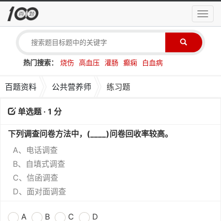
导
航
菜
单
热门搜索：
烧伤
高血压
灌肠
癫痫
白血病
百题资料
公共营养师
练习题
单选题 · 1 分
下列调查问卷方法中，(____)问卷回收率较高。
A、电话调查
B、自填式调查
C、信函调查
D、面对面调查
A
B
C
D