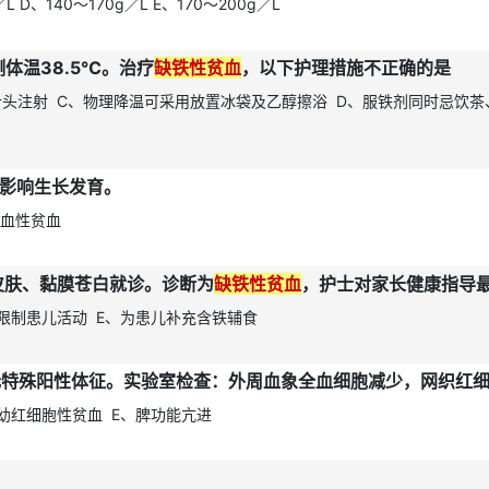
／L D、140～170g／L E、170～200g／L
测体温38.5℃。治疗
缺铁性贫血
，以下护理措施不正确的是
针头注射 C、物理降温可采用放置冰袋及乙醇擦浴 D、服铁剂同时忌饮茶
影响生长发育。
溶血性贫血
皮肤、黏膜苍白就诊。诊断为
缺铁性贫血
，护士对家长健康指导
、限制患儿活动 E、为患儿补充含铁辅食
幼红细胞性贫血 E、脾功能亢进