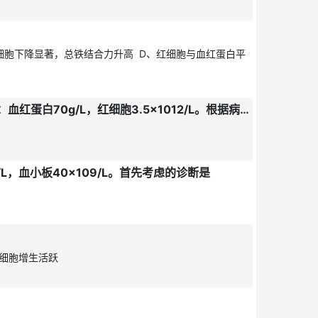
细胞下降显著，总铁结合力升高 D、红细胞与血红蛋白平
患儿男，7个月。因“间断腹泻2个月，厌食1个月”入院，查体患儿神志清楚，精神反应差，皮肤黏膜苍白。血常规：血红蛋白70g/L，红细胞3.5×1012/L。根据病情护士考虑该患儿为
/L，血小板40×109/L。首先考虑的诊断是
红细胞增生活跃