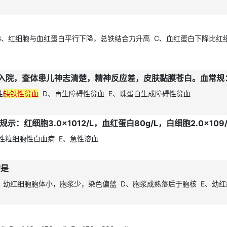
B、红细胞与血红蛋白平行下降，总铁结合力升高 C、血红蛋白下降比红
性
缺铁性贫血
D、再生障碍性贫血 E、珠蛋白生成障碍性贫血
红细胞3.0×1012/L，血红蛋白80g/L，白细胞2.0×109
性粒细胞性白血病 E、急性溶血
的是
C、幼红细胞胞体小，胞浆少，染色偏蓝 D、胞浆成熟落后于胞核 E、幼