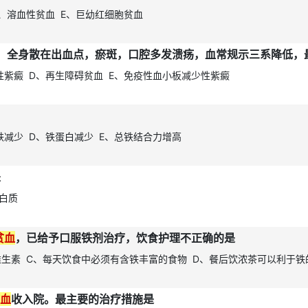
、溶血性贫血 E、巨幼红细胞贫血
貌，全身散在出血点，瘀斑，口腔多发溃疡，血常规示三系降低，
性紫癜 D、再生障碍贫血 E、免疫性血小板减少性紫癜
铁减少 D、铁蛋白减少 E、总铁结合力增高
是
蛋白质
贫血
，已给予口服铁剂治疗，饮食护理不正确的是
维生素 C、每天饮食中必须有含铁丰富的食物 D、餐后饮浓茶可以利于铁
血
收入院。最主要的治疗措施是