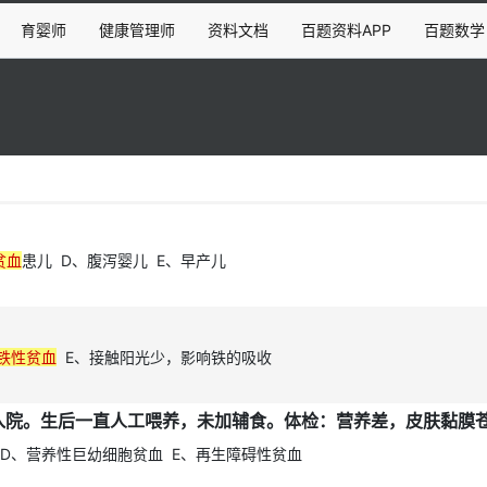
育婴师
健康管理师
资料文档
百题资料APP
百题数学
贫血
患儿 D、腹泻婴儿 E、早产儿
铁性贫血
E、接触阳光少，影响铁的吸收
D、营养性巨幼细胞贫血 E、再生障碍性贫血