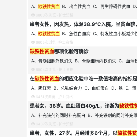
A、
缺铁性贫血
B、出血性贫血 C、再生障碍性贫血 D
6803次浏览 ·
护士资格
患者女性，因发热，体温38.9℃入院，呈贫血
A、
缺铁性贫血
B、急性白血病 C、特发性血小板减少
6605次浏览 ·
护士资格
缺铁性贫血
哪项化验可确诊
A、骨髓细胞外铁消失 B、骨髓细胞内铁消失 C、血清
6504次浏览 ·
护士资格
在
缺铁性贫血
的相应化验中唯一数值增高的指标
A、胆红素 B、总铁结合力 C、血红蛋白 D、铁 E、
6451次浏览 ·
护士资格
患者女，38岁。血红蛋白40g/L，诊断为
缺铁性
A、补充铁剂的同时补充蛋白 B、补充铁剂的同时补充
6437次浏览 ·
护士资格
患者，女性，27岁。月经增多6个月，以
缺铁性贫