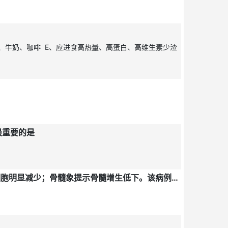
、牛奶、咖啡 E、应进食高热量、高蛋白、高维生素少渣
最重要的是
某男性青年，突然发热，体检除显著贫血貌外，无特殊阳性体征。实验室检查：外周血象全血细胞减少，网织红细胞明显减少；骨髓象提示骨髓增生低下。该病例最可能的诊断是