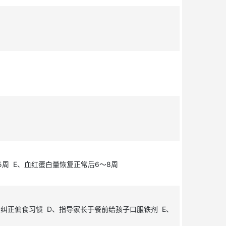
5周 E、血红蛋白量恢复正常后6～8周
纠正偏食习惯 D、指导家长于餐前给孩子口服铁剂 E、