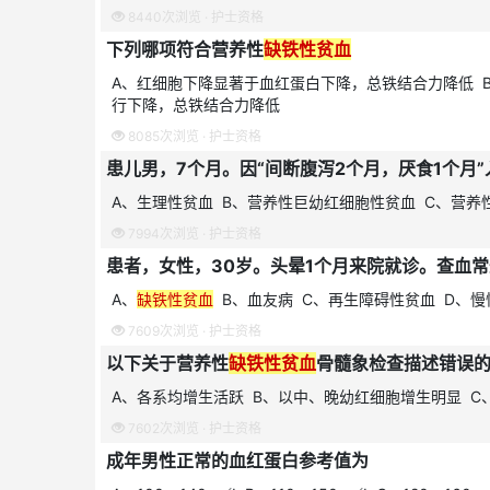
8440次浏览 ·
护士资格
下列哪项符合营养性
缺铁性贫血
A、红细胞下降显著于血红蛋白下降，总铁结合力降低 
行下降，总铁结合力降低
8085次浏览 ·
护士资格
A、生理性贫血 B、营养性巨幼红细胞性贫血 C、营养
7994次浏览 ·
护士资格
患者，女性，30岁。头晕1个月来院就诊。查血常规示：
A、
缺铁性贫血
B、血友病 C、再生障碍性贫血 D、慢
7609次浏览 ·
护士资格
以下关于营养性
缺铁性贫血
骨髓象检查描述错误
A、各系均增生活跃 B、以中、晚幼红细胞增生明显 
7602次浏览 ·
护士资格
成年男性正常的血红蛋白参考值为