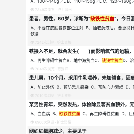
A、100～140g／L B、110～150g／L C、120～160g
7348次浏览 ·
护士资格
患者，男性，60岁，诊断为“
缺铁性贫血
”，今日
A、不要在皮肤暴露部位注射 B、抽取药液后，要更换
饮食
7242次浏览 ·
护士资格
铁摄入不足，就会发生( )而影响氧气的运输，
A、再生障碍性贫血B、地中海贫血C、
缺铁性贫血
D、
7049次浏览 ·
育婴师
患儿男，10个月。采用牛乳喂养，未加辅食，因
A、防止外伤 B、预防患儿感染 C、预防心力衰竭 D
7010次浏览 ·
护士资格
A、白血病 B、
缺铁性贫血
C、再生障碍性贫血 D、巨
6966次浏览 ·
护士资格
网织红细胞减少，主要见于