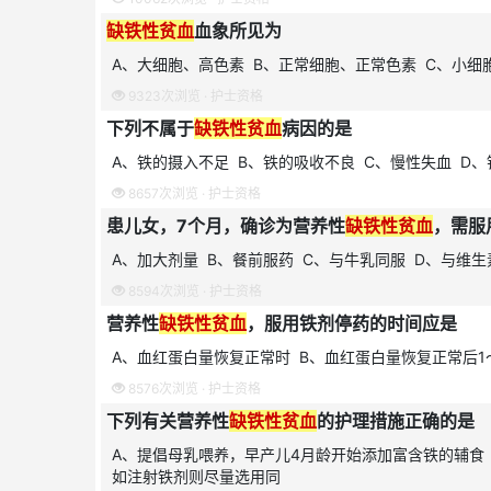
缺铁性贫血
血象所见为
A、大细胞、高色素 B、正常细胞、正常色素 C、小细
9323次浏览 ·
护士资格
下列不属于
缺铁性贫血
病因的是
A、铁的摄入不足 B、铁的吸收不良 C、慢性失血 D
8657次浏览 ·
护士资格
患儿女，7个月，确诊为营养性
缺铁性贫血
，需服
A、加大剂量 B、餐前服药 C、与牛乳同服 D、与维生
8594次浏览 ·
护士资格
营养性
缺铁性贫血
，服用铁剂停药的时间应是
A、血红蛋白量恢复正常时 B、血红蛋白量恢复正常后1
8576次浏览 ·
护士资格
下列有关营养性
缺铁性贫血
的护理措施正确的是
A、提倡母乳喂养，早产儿4月龄开始添加富含铁的辅食
如注射铁剂则尽量选用同