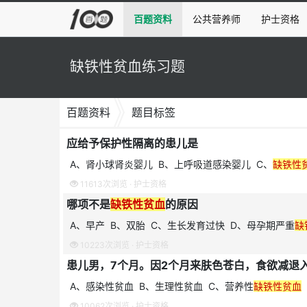
百题资料
公共营养师
护士资格
缺铁性贫血练习题
百题资料
题目标签
应给予保护性隔离的患儿是
A、肾小球肾炎婴儿 B、上呼吸道感染婴儿 C、
缺铁性
11613次浏览 ·
护士资格
哪项不是
缺铁性贫血
的原因
A、早产 B、双胎 C、生长发育过快 D、母孕期严重
缺
10223次浏览 ·
护士资格
A、感染性贫血 B、生理性贫血 C、营养性
缺铁性贫血
10062次浏览 ·
护士资格