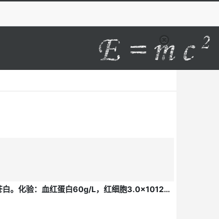
患儿男，7个月。因2个月来肤色苍白，食欲减退入院。生后一直人工喂养，未加辅食。体检：营养差，皮肤黏膜苍白。化验：血红蛋白60g/L，红细胞3.0×1012/L。护士考虑该患儿可能是