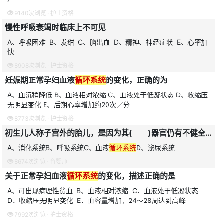
9140次浏览 ·
护士资格
慢性呼吸衰竭时临床上不可见
A、呼吸困难 B、发绀 C、脑出血 D、精神、神经症状 E、心率加
快
8908次浏览 ·
护士资格
妊娠期正常孕妇血液
循环系统
的变化，正确的为
A、血沉稍降低 B、血液相对浓缩 C、血液处于低凝状态 D、收缩压
无明显变化 E、后期心率增加约20次／分
8773次浏览 ·
护士资格
初生儿人称子宫外的胎儿，是因为其( )器官仍有不健全的地方。
A、消化系统B、呼吸系统C、血液
循环系统
D、泌尿系统
8674次浏览 ·
育婴师
关于正常孕妇血液
循环系统
的变化，描述正确的是
A、可出现病理性贫血 B、血液相对浓缩 C、血液处于低凝状态
D、收缩压无明显变化 E、血容量增加，24～28周达到高峰
7992次浏览 ·
护士资格