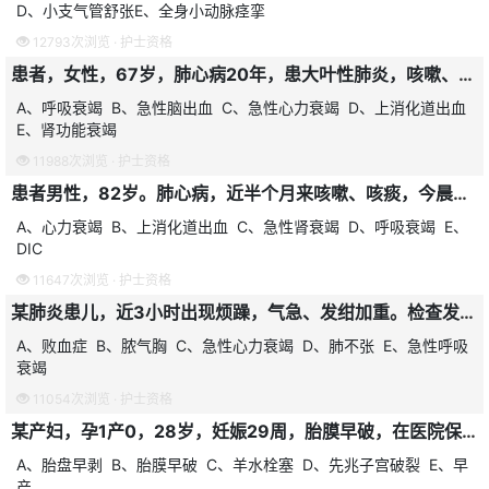
D、小支气管舒张E、全身小动脉痉挛
12793次浏览 ·
护士资格
患者，女性，67岁，肺心病20年，患大叶性肺炎，咳嗽、咳痰2周，自服抗生素，未见明显效果。今日感呼吸困难、烦躁，神志恍惚。查体：口唇发绀，颈静脉充盈，两肺底闻及细湿啰音，体温37.4℃，脉搏110次/分，血压13/9kPa（98/68mmHg）双下肢水肿，尿蛋白阳性，大便隐血阳性。患者最可能出现的并发症是
A、呼吸衰竭 B、急性脑出血 C、急性心力衰竭 D、上消化道出血
E、肾功能衰竭
11988次浏览 ·
护士资格
患者男性，82岁。肺心病，近半个月来咳嗽、咳痰，今晨呼吸困难加重，神志恍惚，烦躁不安。查体：体温36.4℃，脉搏120次/分，血压130/80mmHg，呼吸38次/分，口唇发绀，两肺底闻及湿啰音。患者最可能出现的并发症是
A、心力衰竭 B、上消化道出血 C、急性肾衰竭 D、呼吸衰竭 E、
DIC
11647次浏览 ·
护士资格
某肺炎患儿，近3小时出现烦躁，气急、发绀加重。检查发现呼吸60次/分，心率170次/分，心音钝，两肺呼吸音略低，有少量中细湿啰音，肝肋下3.5cm。提示患儿可能合并
A、败血症 B、脓气胸 C、急性心力衰竭 D、肺不张 E、急性呼吸
衰竭
11054次浏览 ·
护士资格
某产妇，孕1产0，28岁，妊娠29周，胎膜早破，在医院保胎治疗过程中，突发寒战、恶心、呕吐和气急等症状，继而出现呛咳、呼吸困难和发绀，进入昏迷状态，继而皮肤上出现血斑。应是
A、胎盘早剥 B、胎膜早破 C、羊水栓塞 D、先兆子宫破裂 E、早
产