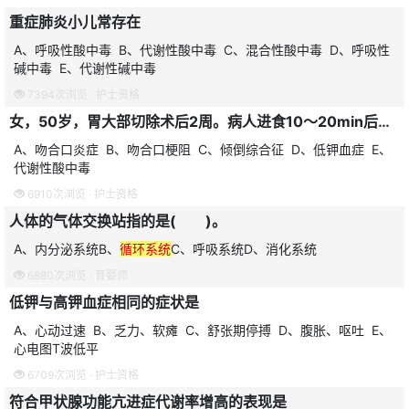
重症肺炎小儿常存在
A、呼吸性酸中毒 B、代谢性酸中毒 C、混合性酸中毒 D、呼吸性
碱中毒 E、代谢性碱中毒
7394次浏览 ·
护士资格
女，50岁，胃大部切除术后2周。病人进食10～20min后出现上腹饱胀、恶心呕吐、头晕、心悸、出汗、腹泻等。应考虑并发
A、吻合口炎症 B、吻合口梗阻 C、倾倒综合征 D、低钾血症 E、
代谢性酸中毒
6910次浏览 ·
护士资格
人体的气体交换站指的是( )。
A、内分泌系统B、
循环系统
C、呼吸系统D、消化系统
6880次浏览 ·
育婴师
低钾与高钾血症相同的症状是
A、心动过速 B、乏力、软瘫 C、舒张期停搏 D、腹胀、呕吐 E、
心电图T波低平
6709次浏览 ·
护士资格
符合甲状腺功能亢进症代谢率增高的表现是