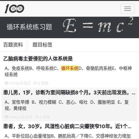
导
航
菜
循环系统练习题
单
百题资料
题目标签
乙脑病毒主要侵犯的人体系统是
A、免疫系统B、呼吸系统C、
循环系统
D、骨骼肌肉系统E、中枢神
经系统
17158次浏览 ·
护士资格
患儿男，1岁，诊断为室间隔缺损8个月。3天前出现发热，咳嗽，近1天来，咳嗽、呼吸急促。三凹症明显。尿少，急诊入院。查体：T38℃、P160次/分，R35次/分，肝肋下5cm。诊断室间隔缺损合并心力衰竭，服用强心苷时，出现
A、室性早搏 B、视力模糊 C、恶心、呕吐 D、腹胀明显 E、复
视、黄绿视
14404次浏览 ·
护士资格
患者，女，30岁。风湿性心脏病二尖瓣狭窄10年。近1个月常自夜间憋醒，呼吸深快，伴有哮鸣音，端坐后可稍缓解，对夜间易发生喘憋的机制，正确的叙述是
A、平卧位回心血量增加B、膈肌抬高／下降C、交感神经张力增加