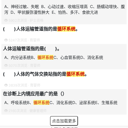
A、神经过敏、失眠 B、心动过速、收缩压增高 C、肠蠕动增快、腹
泻 D、甲状腺弥漫性肿大 E、怕热、多汗、食欲亢进
5902次浏览 ·
护士资格
( )人体运输管道指的是
循环系统
。
5247次浏览 ·
育婴师
人体运输管道指的是( )。
A、内分泌系统B、
循环系统
C、心血管系统D、消化系统
5070次浏览 ·
育婴师
( )人体的气体交换站指的是
循环系统
。
3839次浏览 ·
育婴师
在诊断上内镜应用最广的是（）
A、呼吸系统B、
循环系统
C、消化系统D、泌尿系统E、生殖系统
2160次浏览 ·
健康管理师
点击加载更多