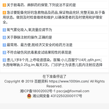
关于剧毒药、麻醉药的保管,下列说法不妥的是
3
急诊要配备完好的急救物品及药品,保证物品完好,完整无缺,处于备
4
用状态。做到及时检查维修和维护,以确保患者的及时使用和护理安
全。
氧气雾化吸入,氧流量应调节为
5
关于静脉注射的操作,正确的是
6
最常用、最方便,既经济又安全的给药方法是
7
不符合破伤风抗毒素皮试结果阳性的表现是
8
患儿,1岁8个月,上呼吸道感染。医嘱:小儿百服宁1/4片,q6h,prn；
9
头孢唑啉钠,0.25g,im,每天2次。门诊护士为该患儿肌内注射应选择
在下准备停运了
Copyright © 2019
百题资料 https://www.100tim.com/
All Rights
Reserved.
湘ICP备18002002号-1
psccja@foxmail.com
湘公网安备 43122502000117号