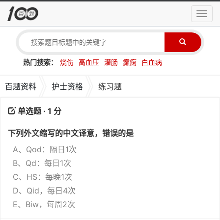
导
航
菜
单
热门搜索：
烧伤
高血压
灌肠
癫痫
白血病
百题资料
护士资格
练习题
单选题 · 1 分
下列外文缩写的中文译意，错误的是
A、Qod：隔日1次
B、Qd：每日1次
C、HS：每晚1次
D、Qid，每日4次
E、Biw，每周2次