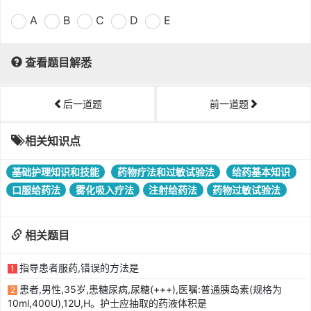
A
B
C
D
E
查看题目解悉
后一道题
前一道题
相关知识点
基础护理知识和技能
药物疗法和过敏试验法
给药基本知识
口服给药法
雾化吸入疗法
注射给药法
药物过敏试验法
相关题目
指导患者服药,错误的方法是
1
患者,男性,35岁,患糖尿病,尿糖(+++),医嘱:普通胰岛素(规格为
2
10ml,400U),12U,H。护士应抽取的药液体积是