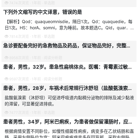
用，用吸水管吸人是为了避免和牙齿的接触，故不选B。止咳糖浆对
7474次浏览 · 1年前 · 单选题
呼吸道黏膜起保护作用，
下列外文缩写的中文译意，错误的是
【解析】Qod：quaqueomnisdie，隔日1次。Qd：quaquedie，每
日1次。HS：horA、somni，意为睡前。故本题选C。Qid，quar．
terindie，每日4次。Biw，bi
7814次浏览 · 1年前 · 单选题
急诊要配备完好的急救物品及药品，保证物品完好，完整无缺，处于备用状态。做到及时检查维修和维护，以确保患者的及时使用和护理安全。
8958次浏览 · 1年前 · 阅读分析题
患者，男性，32岁。患急性扁桃体炎。医嘱：青霉素过敏试验阴性后，肌内注射160万U青霉素。
9597次浏览 · 1年前 · 阅读分析题
患者，男性，28岁，车祸术后常规行沐舒坦（盐酸氨溴索）雾化吸入，其目的是
盐酸氨溴索（沐舒坦）可促进呼吸道内黏稠分泌物的排除及减少黏液
的滞留，可显著促进排痰。
7477次浏览 · 1年前 · 单选题
患者男性，34岁，阿米巴痢疾，为患者做保留灌肠时，应让患者采取右侧卧位，其目的是
根据病情安置不同卧位，如慢性细菌性痢疾，病变多在乙状结肠和直
肠，采用左侧卧位为宜；阿米巴痢疾病变多在回盲部，采取右侧卧