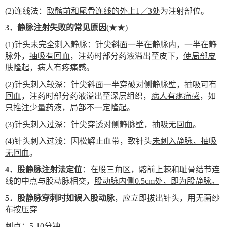
(2)
连线法：
取髂前和尾骨连线的外上1／3处
为注射部位。
3
．静脉注射失败的常见原因
(
★★)
(1)
针头未完全刺入静脉：针尖斜面一半在静脉内，一半在静
脉外，
抽吸有回血
，注药时部分药液溢出至皮下，
使局部皮
肤隆起，病人有疼痛感
。
(2)
针头刺入较深：针尖斜面一半穿破对侧静脉壁，
抽吸可有
回血
，注药时部分药液溢出至深层组织，
病人有疼痛感
，如
只推注少量药液，
局部不一定隆起
。
(3)
针头刺入过深：针尖穿透对侧静脉壁，
抽吸无回血
。
(4)
针头刺入过浅：因松解止血带，致针头
未刺入静脉，抽吸
无回血
。
4
．股静脉注射法
定位
：在股三角区，髂前上棘和耻骨结节连
线的中点与股动脉相交，
股动脉内侧0.5cm处，即为股静脉。
5
．股静脉穿刺时如误入股动脉
，应立即拔出针头，用无菌纱
布按压穿
刺点：
5-10分钟
。