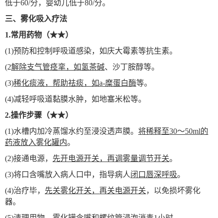
低于60/分，婴幼儿低于80/分。
三、雾化吸入疗法
1.
常用药物（★★）
(1)
预防和控制呼吸道感染，如庆大霉素等抗生素。
(2
解除支气管痉挛，如氢茶碱
、沙丁胺醇等。
(3)
稀化痰液，帮助祛痰，如a-糜蛋白酶
等。
(4)
减轻呼吸道黏膜水肿，如地塞米松等。
2.
操作步骤（★★）
(1)
水槽内加冷蒸馏水约至浸没透声膜。
将稀释至30～50ml的
药液放入雾化罐内
。
(2)
接通电源，
先开电源开关，再调雾量调节开关
。
(3)
将口含嘴放入病人口中，指导病人
闭口唇深呼吸
。
(4)
治疗毕，
先关雾化开关，再关电源开关
，以免损坏雾化
器。
(5)
清理用物，
雾化罐含嘴和螺纹管浸泡消毒1小时
。