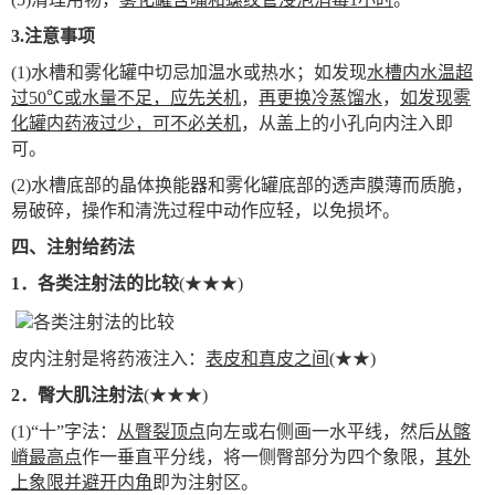
3.
注意事项
(1)
水槽和雾化罐中切忌加温水或热水；如发现
水槽内水温超
过50℃或水量不足，应先关机
，
再更换冷蒸馏水
，
如发现雾
化罐内药液过少，可不必关机
，从盖上的小孔向内注入即
可。
(2)
水槽底部的晶体换能器和雾化罐底部的透声膜薄而质脆，
易破碎，操作和清洗过程中动作应轻，以免损坏。
四、注射给药法
1
．各类注射法的比较
(
★★★)
皮内注射是将药液注入：
表皮和真皮之间
(★★)
2
．臀大肌注射法
(
★★★)
(1)
“十”字法：
从臀裂顶点
向左或右侧画一水平线，然后
从髂
嵴
最高点
作一垂直平分线，将一侧臀部分为四个象限，
其外
上象限并避开内角
即为注射区。