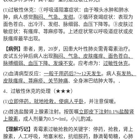
(1)
过敏性休克：①呼吸道阻塞症状：由于喉头水肿和肺水
肿，病人感觉
胸闷、气急、发绀
。②循环衰竭症状：表现为
面色苍白、出冷汗、发绀、脉细弱、血压下降等。③皮肤过
敏症状：有瘙痒、荨麻疹等。上述症状常以呼吸道症状或皮
肤瘙痒最早出现。
【病例】
患者，男，20岁，因患大叶性肺炎需青霉素治疗。
皮试五分钟后病人出现
胸闷、气急、皮肤瘙痒、面色苍白、
脉搏细弱、血压下降、发燥不安
。应考虑为：
过敏性休克
。
(2)
血清病型反应：
一般于用药后7～12天发生
。病人
有发热、
皮肤瘙痒、荨麻疹、关节肿痛
、全身淋巴结肿大等。．
4
．过敏性休克的处理（★★★）
(1)
立即停药，就地抢救，使病人乎卧
，并注意保暖。
(2)
首选盐酸肾上腺素注射。按医嘱
立即皮下注射0.1%盐酸肾
上腺素
，成人剂量为0.5～lml，小儿酌减。
【理解巧记】
青霉素过敏抢救的关键字：停药，抢救，肾上
腺素，人工呼吸，地塞米松，抗组胺药，静滴葡萄糖，心肺