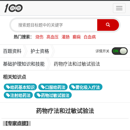
导
航
菜
单
热门搜索：
烧伤
高血压
灌肠
癫痫
白血病
百题资料
护士资格
详情开关
基础护理知识和技能
药物疗法和过敏试验法
相关知识点
给药基本知识
口服给药法
雾化吸入疗法
注射给药法
药物过敏试验法
药物疗法和过敏试验法
【专家点拔】