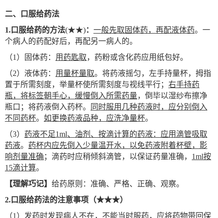
二、口服给药法
1.
口服给药的方法
(
★★)
：
一般先取固体药，再配液体药
。一
个病人的药配好后，再配另一病人的。
（1）固体药：
用药匙取
，药粉或含化药应用纸包好。
（2）液体药：
用量杯量取
。将药液摇匀，左手持量杯，拇指
置于所需刻度，举量杯使所需刻度与视线平行；
右手持药
瓶，将标签朝手心，缓慢倒入所需药量
，倒毕以湿纱布擦净
瓶口；将药液倒入药杯。
同时服用几种药液时，应分别倒入
不同药杯
。
如更换药液品种，应洗净量杯
。
（3）
药液不足1ml、油剂、按滴计算的药液：应用滴管吸取
药液
。
药杯内应先倒入少量温开水，以免药液附着杯壁，影
响剂量准确
；滴药时应稍倾斜滴管，以保证药量准确，
1ml按
15滴计算
。
【理解巧记】
给药原则：准确、严格、正确、观察。
2.
口服给药法的注意事项（★★★）
（1）
发药时发现
病人不在，不能当时服药，应将药物带回保