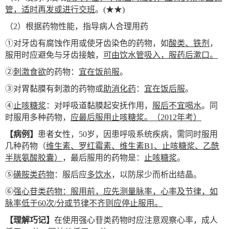
管，适时再发或进行交班
。(★★)
（2）根据药物性能，指导病人合理用药
①对牙齿有腐蚀作用或使牙齿染色的药物，如
酸类、铁剂
，
服用时应避免与牙齿接触，
可由饮水管吸入，服药后漱口。
②
刺激食欲
的药物：
宜在饭前服
。
③对胃黏膜有刺激的药物或
助消化药
：
宜在饭后服
。
④
止咳糖浆
：对呼吸道黏膜起安抚作用，
服后不宜喝水
。同
时服用多种药物，
应最后服用止咳糖浆。（2012年考）
【病例】
患者女性，50岁，因患呼吸系统疾病，需同时服用
几种药物（
维生素、罗红霉素、维生素B1、止咳糖浆、乙酰
半胱氨酸胶囊）
，最后服用的药物是：
止咳糖浆
。
⑤
磺胺类药物
：服后应
多饮水
，以防尿少而析出结晶。
⑥
强心苷类药物：服用前，应先测量脉率，心率及节律，如
脉率低于60次/分或节律不齐则应停止服用。
【理解巧记】
在使用强心苷类药物时应注意观察心率，成人