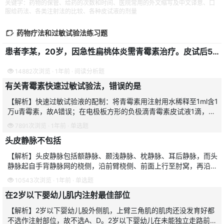
关键字：药物的保管、给药的次数和时间、医院常用的外文缩写及中文译意、口
服给药法、各类注射法的比较、各种皮试液的剂量
药物疗法和过敏试验法练习题
患者李某，20岁，因急性扁桃体炎需青霉素治疗。皮试后5min患者出现胸闷、气急、皮肤瘙痒、面色苍白、脉搏细弱、血压下降、烦躁不安
14882次浏览 · 1年前 · 阅读分析题
有关青霉素快速过敏试验法，错误的是
【解析】快速过敏试验液的配制：将青霉素用注射用水稀释至1ml含1
万u青霉素，故A错误；在电极板方形的负极滴青霉素皮试液1滴，中
间圆形正极滴注射用水1滴，另一圆形正极滴0．25％普鲁卡因试验
7891次浏览 · 1年前 · 单选题
液一滴，是正
头皮静脉不包括
【解析】头皮静脉包括额静脉、颞浅静脉、枕静脉、耳后静脉，而头
静脉起自手背静脉网的桡侧，沿前臂桡侧、前面上行至肘窝，再沿肱
二头肌外侧沟上行，经三角胸大肌间沟，穿深筋膜注入腋静脉或锁骨
10543次浏览 · 1年前 · 单选题
下静脉。故本题选C。
在2岁以下婴幼儿肌内注射最佳部位
【解析】2岁以下婴幼儿股外侧肌，上臂三角肌的肌肉还没发育好都
不选作注射部位，故不选A、D。2岁以下婴幼儿在未能独立走路前，