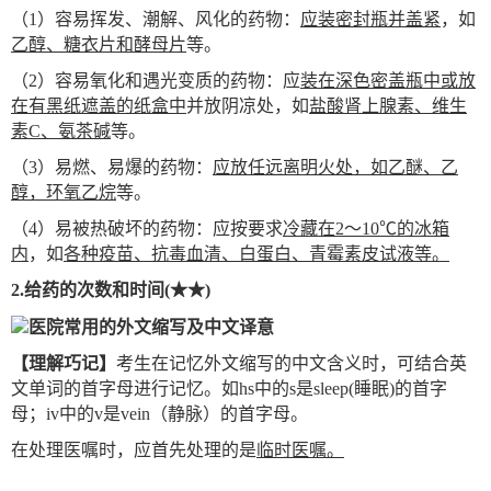
（1）容易挥发、潮解、风化的药物：
应装密封瓶并盖紧
，如
乙醇、糖衣片和酵母片
等。
（2）容易氧化和遇光变质的药物：应
装在深色密盖瓶中或放
在有黑纸遮盖的纸盒中
并放阴凉处，如
盐酸肾上腺素、维生
素C、氨茶碱
等。
（3）易燃、易爆的药物：
应放任远离明火处，如乙醚、乙
醇，环氧乙烷
等。
（4）易被热破坏的药物：应按要求
冷藏在2～10℃的冰箱
内
，如
各种疫苗、抗毒血清、白蛋白、青霉素皮试液等。
2.
给药的次数和时间(★★)
【理解巧记】
考生在记忆外文缩写的中文含义时，可结合英
文单词的首字母进行记忆。如hs中的s是sleep(睡眠)的首字
母；iv中的v是vein（静脉）的首字母。
在处理医嘱时，应首先处理的是
临时医嘱。