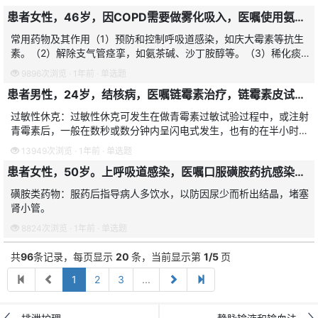
过敏性休克。
患者女性，46岁，因COPD需要做雾化吸入，医嘱使用氨茶碱，其目的是
常用药物及其作用（1）预防和控制呼吸道感染，如庆大霉素等抗生
素。（2）解除支气管痉挛，如氨茶碱、沙丁胺醇等。（3）稀化痰
液，帮助祛痰，如α-糜蛋白酶等。（4）减轻呼吸道黏膜水肿，如地
9896次浏览 · 1年前 · 单选题
塞米松等。
患者男性，24岁，结核病，医嘱链霉素治疗，链霉素皮试发生过敏性休克而出现中枢神经系统症状，其原因是
过敏性休克：过敏性休克可发生在做青霉素过敏试验过程中，或注射
青霉素后，一般在数秒或数分钟内呈闪电式发生，也有的在半小时后
出现，极少数病人发生在连续用药的过程中。1）呼吸道阻塞症状：
13949次浏览 · 1年前 · 单选题
由于喉头水肿、肺水肿
患者女性，50岁。上呼吸道感染，医嘱口服磺胺药抗感染。护士嘱其服药后多饮水，目的是
磺胺类药物：服药后指导病人多饮水，以防因尿少而析出结晶，堵塞
肾小管。
8824次浏览 · 1年前 · 单选题
共
96
条记录，每页显示
20
条，当前显示第
1/5
页
1
2
3
...