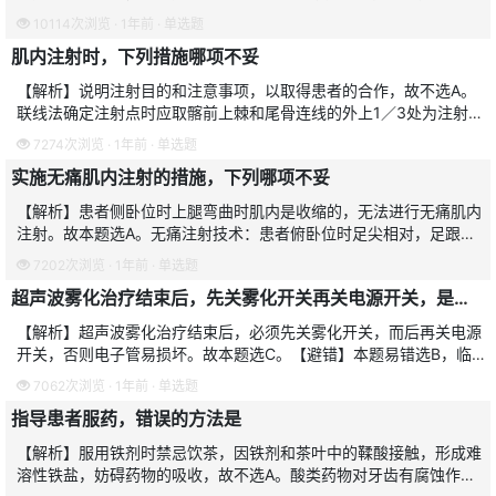
其臀部肌肉一般发育不好，又因有损伤骨神经的危险，故一般不选臀
10114次浏览 · 1年前 · 单选题
大肌，故不选B。宜
肌内注射时，下列措施哪项不妥
【解析】说明注射目的和注意事项，以取得患者的合作，故不选A。
联线法确定注射点时应取髂前上棘和尾骨连线的外上1／3处为注射部
位，要是不在正确的部位注射，会有损伤坐骨神经的危险。故本题选
7274次浏览 · 1年前 · 单选题
B。进针和拔针要快
实施无痛肌内注射的措施，下列哪项不妥
【解析】患者侧卧位时上腿弯曲时肌内是收缩的，无法进行无痛肌内
注射。故本题选A。无痛注射技术：患者俯卧位时足尖相对，足跟分
开是使肌肉松弛，易于进针，注射时做到“二快一慢”，即进针和拔针
7202次浏览 · 1年前 · 单选题
要快，推药液要慢，
超声波雾化治疗结束后，先关雾化开关再关电源开关，是防止损坏
【解析】超声波雾化治疗结束后，必须先关雾化开关，而后再关电源
开关，否则电子管易损坏。故本题选C。【避错】本题易错选B，临
床中雾化过程中，透声膜易坏，因雾化罐底部的透声膜质脆易碎，操
7062次浏览 · 1年前 · 单选题
作时不可用力过猛，与
指导患者服药，错误的方法是
【解析】服用铁剂时禁忌饮茶，因铁剂和茶叶中的鞣酸接触，形成难
溶性铁盐，妨碍药物的吸收，故不选A。酸类药物对牙齿有腐蚀作