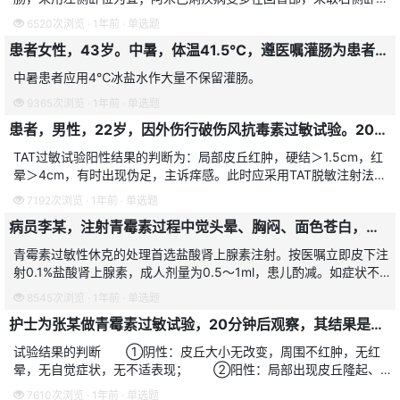
位，以提高治疗效果。
6520次浏览 · 1年前 · 单选题
患者女性，43岁。中暑，体温41.5℃，遵医嘱灌肠为患者降温，正确的做法是
中暑患者应用4℃冰盐水作大量不保留灌肠。
9365次浏览 · 1年前 · 单选题
患者，男性，22岁，因外伤行破伤风抗毒素过敏试验。20分钟后结果示局部皮丘红肿，硬结大于1.5cm，红晕大于4cm，自述有痒感。此时护士采取的正确处理措施是
TAT过敏试验阳性结果的判断为：局部皮丘红肿，硬结＞1.5cm，红
晕＞4cm，有时出现伪足，主诉痒感。此时应采用TAT脱敏注射法：
将TAT分为0.1ml、0.2ml、0.3ml和余量4组，分别加入生理
7192次浏览 · 1年前 · 单选题
病员李某，注射青霉素过程中觉头晕、胸闷、面色苍白，查体脉细弱，血压下降。应立即注射的药物是
青霉素过敏性休克的处理首选盐酸肾上腺素注射。按医嘱立即皮下注
射0.1%盐酸肾上腺素，成人剂量为0.5～1ml，患儿酌减。如症状不
缓解，可每隔30分钟皮下或静脉注射0.5ml，直至脱离危险期。此药
8545次浏览 · 1年前 · 单选题
可收缩
护士为张某做青霉素过敏试验，20分钟后观察，其结果是：局部皮丘隆起，出现红晕，直径1.5cm，应判断为
试验结果的判断 ①阴性：皮丘大小无改变，周围不红肿，无红
晕，无自觉症状，无不适表现； ②阳性：局部出现皮丘隆起、
红晕硬块，直径大于1cm或周围有伪足、局部有痒感，严重时可出现
7610次浏览 · 1年前 · 单选题