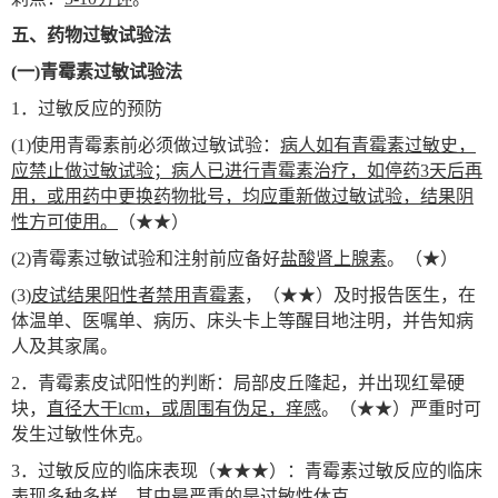
五、药物过敏试验法
(
一)青霉素过敏试验法
1
．过敏反应的预防
(1)
使用青霉素前必须做过敏试验：
病人如有青霉素过敏史，
应禁止做过敏试验；病人已进行青霉素治疗，如停药3天后再
用，或用药中更换药物批号，均应重新做过敏试验，结果阴
性方可使用。
（★★）
(2)
青霉素过敏试验和注射前应备好
盐酸肾上腺素
。（★）
(3)
皮试结果阳性者禁用青霉素
，（★★）及时报告医生，在
体温单、医嘱单、病历、床头卡上等醒目地注明，并告知病
人及其家属。
2
．青霉素皮试阳性的判断：局部皮丘隆起，并出现红晕硬
块，
直径大干lcm，或周围有伪足，痒感
。（★★）严重时可
发生过敏性休克。
3
．过敏反应的临床表现（★★★）：青霉素过敏反应的临床
表现多种多样，其中最严重的是过敏性休克。