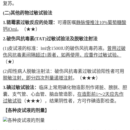
复苏。
(
二)其他药物过敏试验法
1.
链霉素过敏反应的处理：
可遵医嘱
静脉慢推注10%葡萄糖酸
钙lOml
。（★★）
2.
破伤风抗毒素(TAT)过敏试验法及脱敏注射法
(1)
皮试液的标准：lml含1500IU的破伤风抗毒药液。
曾用过破
伤风抗毒素间隔超过1周者，如再使用，应重作过敏试验。
（★）
(2)
阳性病人脱敏注射法：破伤风抗毒素过敏试验阳性者可用
脱敏注射，即分四次剂量递增注射
。（★★★）
3.
碘过敏试验法：
临床上常用碘化物造影剂作肾脏、膀胱、胆
囊、支气管、心血管、脑血管造影，
在造影前1～2天应先作
过敏试验
（★★★），结果阴性者，方可作碘造影检查。
【各种皮试液的剂量】