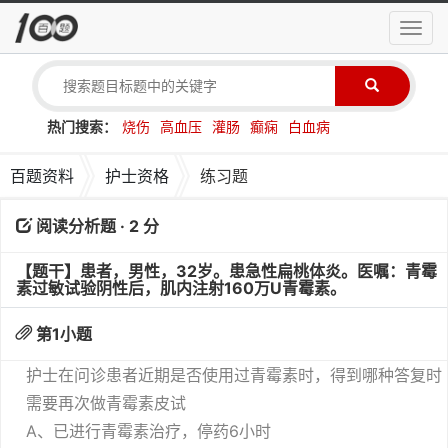
导
航
菜
单
热门搜索：
烧伤
高血压
灌肠
癫痫
白血病
百题资料
护士资格
练习题
阅读分析题 · 2 分
【题干】患者，男性，32岁。患急性扁桃体炎。医嘱：青霉
素过敏试验阴性后，肌内注射160万U青霉素。
第
1
小题
护士在问诊患者近期是否使用过青霉素时，得到哪种答复时
需要再次做青霉素皮试
A、已进行青霉素治疗，停药6小时