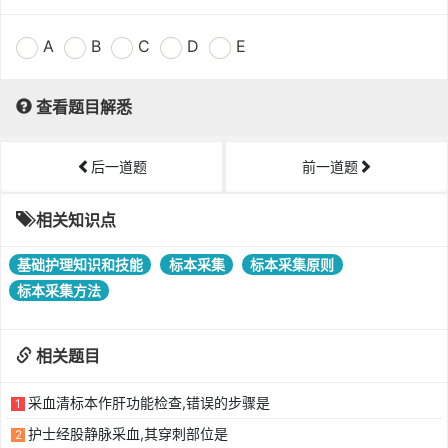
A
B
C
D
E
查看题目解悉
后一道题
前一道题
相关知识点
基础护理知识和技能
标本采集
标本采集原则
标本采集方法
相关题目
采血清标本作肝功能检查,错误的步骤是
1
护士经股静脉采血,其穿刺部位是
2