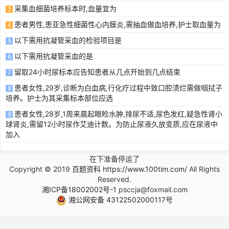
采集血细菌培养标本时,血量宜为
3
患者男性,患亚急性细菌性心内膜炎,需抽血做血培养,护士取血量为
4
以下需用抗凝管采血的检验项目是
5
以下需用抗凝管采血的是
6
留取24小时尿标本应告知患者从几点开始到几点结束
7
患者女性,29岁,诊断为白血病,行化疗过程中致口腔溃烂需做咽拭子
8
培养。护士为其采集标本部位应选
患者女性,28岁,1周来晨起眼睑水肿,排尿不适,尿色发红,疑急性肾小
9
球肾炎,需留12小时尿作艾迪计数。为防止尿液久放变质,应在尿液中
加入
在下准备停运了
Copyright © 2019
百题资料 https://www.100tim.com/
All Rights
Reserved.
湘ICP备18002002号-1
psccja@foxmail.com
湘公网安备 43122502000117号