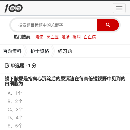
导
航
菜
单
热门搜索：
烧伤
高血压
灌肠
癫痫
白血病
百题资料
护士资格
练习题
单选题 · 1 分
镜下脓尿是指离心沉淀后的尿沉渣在每高倍镜视野中见到的
白细胞为
A、1个
B、2个
C、3个
D、4个
E、5个