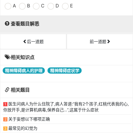
A
B
C
D
E
查看题目解悉
后一道题
前一道题
相关知识点
精神障碍病人的护理
精神障碍症状学
相关题目
医生问病人为什么住院了,病人答道:“我有2个孩子,红桃代表我的心,
1
你放开手,是计算机病毒,保养自己…”,这属于什么症状
关于妄想以下哪项正确
2
最常见的幻觉为
3