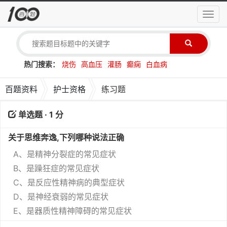
导
航
菜
单
热门搜索：
烧伤
高血压
灌肠
癫痫
白血病
百题资料
护士资格
练习题
单选题 · 1 分
关于思维奔逸,下列哪种说法正确
A、是精神分裂症的常见症状
B、是躁狂症的常见症状
C、是反应性精神病的典型症状
D、是神经衰弱的常见症状
E、是器质性精神障碍的常见症状