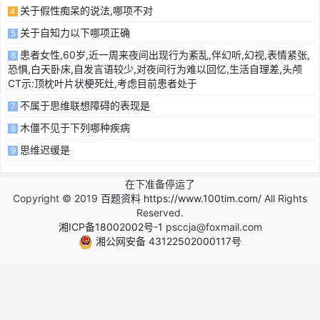
关于假性痴呆的说法,哪项不对
4
关于自知力以下哪项正确
5
患者女性,60岁,近一周来夜间出现行为紊乱,伴幻听,幻视,表情紧张,
6
恐惧,白天卧床,自发言语较少,对夜间行为难以回忆,生活自理差,头颅
CT示:顶枕叶片状梗死灶,考虑目前患者处于
不属于思维联想障碍的表现是
7
木僵不见于下列哪种疾病
8
思维迟缓是
9
在下准备停运了
Copyright © 2019
百题资料 https://www.100tim.com/
All Rights
Reserved.
湘ICP备18002002号-1
psccja@foxmail.com
湘公网安备 43122502000117号