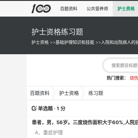
百题资料
公共营养师
护士资格
护士资格练习题
护士资格
>>
基础护理知识和技能
>>
入院和出院病人的
热门搜索：
烧
百题资料
护士资格
练习题
单选题 · 1 分
患者，男，56岁。三度烧伤面积大于60%,人院
A、重症护理