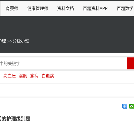
育婴师
健康管理师
资料文档
百题资料APP
百题数学
护理
>>
分级护理
伤
高血压
灌肠
癫痫
白血病
后的护理级别是