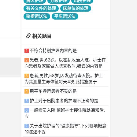
病区护理
分级护理
出院护理
有关文件的处理
床单位的处理
轮椅运送法
平车运送法
相关题目
不符合特别护理内容的是
1
患者,男,62岁。以霍乱收治人院。护士在
2
向患者及家属做人院宣教时,错误的内容是
患者,男性,58岁,因发热待查入院。护士
3
为其测量生命体征每天4次,此措施属于
用平车搬运患者不妥的是
4
护士对于出院患者的护理不正确的是
5
一般病员入院,值班护士接住院处通知后,
6
应
关于出院护理的“健康指导”,下列哪项概念
7
的陈述不妥