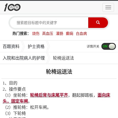
导
航
菜
单
热门搜索：
烧伤
高血压
灌肠
癫痫
白血病
百题资料
护士资格
详情开关
入院和出院病人的护理
轮椅运送法
轮椅运送法
1
、目的
2、操作要点
（1）坐轮椅：
轮椅后背与床尾平齐
，翻起脚踏板，
面向床
头，固定车闸
。
（2）推轮椅：松开车闸。
（3）下轮椅