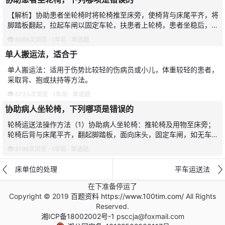
【解析】协助患者坐轮椅时将轮椅推至床旁，使椅背与床尾平齐，将
脚踏板翻起，拉起车闸以固定车轮，扶患者上轮椅，患者坐稳后，翻
下脚踏板，嘱患者把脚踏在脚踏板上；嘱患者手扶轮椅扶手，尽量靠
6986次浏览 · 1年前 · 单选题
后坐。叮嘱患者身体勿
单人搬运法，适合于
单人搬运法：适用于伤势比较轻的伤病员或小儿，体重较轻的患者，
采取背、抱或扶持等方法。
6733次浏览 · 1年前 · 单选题
协助病人坐轮椅，下列哪项是错误的
轮椅运送法操作方法（1）协助病人坐轮椅：推轮椅及用物至床旁；
轮椅后背与床尾平齐，翻起脚踏板，面向床头，固定车闸，如无车
闸，护士可站在轮椅后固定轮椅；协助病人坐于轮椅上；病人坐稳
8198次浏览 · 1年前 · 单选题
后，翻下脚踏板，嘱病人双
床单位的处理
平车运送法
在下准备停运了
Copyright © 2019
百题资料 https://www.100tim.com/
All Rights
Reserved.
湘ICP备18002002号-1
psccja@foxmail.com