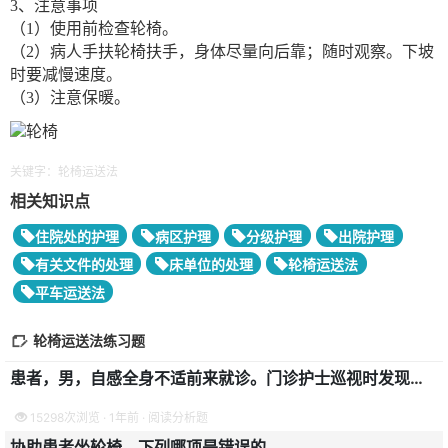
3、注意事项
（1）使用前检查轮椅。
（2）病人手扶轮椅扶手，身体尽量向后靠；随时观察。下坡
时要减慢速度。
（3）注意保暖。
关键字：轮椅运送法
相关知识点
住院处的护理
病区护理
分级护理
出院护理
有关文件的处理
床单位的处理
轮椅运送法
平车运送法
轮椅运送法练习题
患者，男，自感全身不适前来就诊。门诊护士巡视时发现患者面色苍白，出冷汗，呼吸急促，主诉腹痛剧烈。
15298次浏览 · 1年前 · 阅读分析题
协助患者坐轮椅，下列哪项是错误的