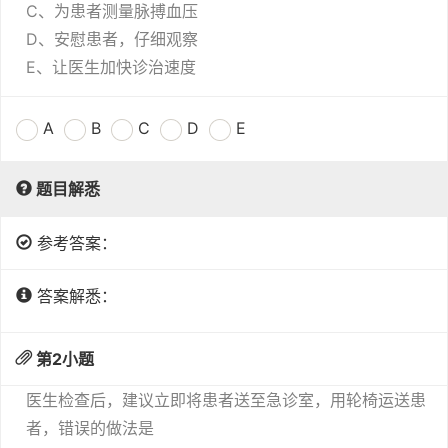
C、为患者测量脉搏血压
D、安慰患者，仔细观察
E、让医生加快诊治速度
A
B
C
D
E
题目解悉
参考答案：
答案解悉：
第
2
小题
医生检查后，建议立即将患者送至急诊室，用轮椅运送患
者，错误的做法是