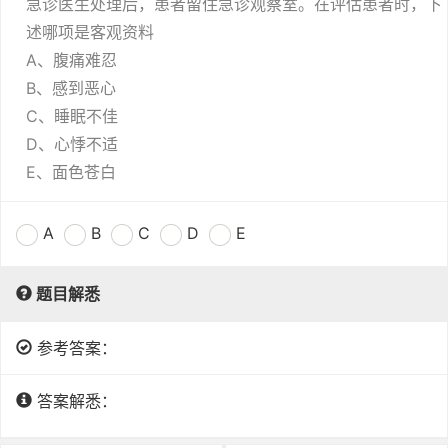
急诊医生处理后，患者留住急诊观察室。在评估患者时，下
述哪项是客观资料
A、腹痛难忍
B、感到恶心
C、睡眠不佳
D、心悸不适
E、面色苍白
A
B
C
D
E
题目解悉
参考答案：
答案解悉：