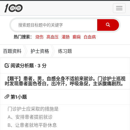
导
航
菜
单
热门搜索：
烧伤
高血压
灌肠
癫痫
白血病
百题资料
护士资格
练习题
阅读分析题 · 3 分
【题干】患者，男，自感全身不适前来就诊。门诊护士巡视
时发现患者面色苍白，出冷汗，呼吸急促，主诉腹痛剧烈。
第
1
小题
门诊护士应采取的措施是
A、安排患者提前就诊
B、让患者就地平卧休息