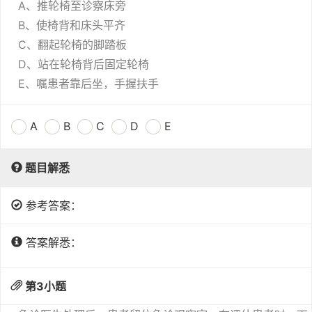
A、推轮椅至诊察床旁
B、使椅背和床头平齐
C、翻起轮椅的脚踏板
D、站在轮椅背后固定轮椅
E、嘱患者靠后坐，手握扶手
A
B
C
D
E
题目解悉
参考答案：
答案解悉：
第
3
小题