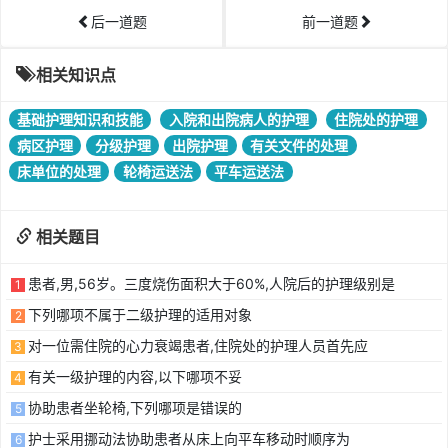
后一道题
前一道题
相关知识点
基础护理知识和技能
入院和出院病人的护理
住院处的护理
病区护理
分级护理
出院护理
有关文件的处理
床单位的处理
轮椅运送法
平车运送法
相关题目
患者,男,56岁。三度烧伤面积大于60%,人院后的护理级别是
1
下列哪项不属于二级护理的适用对象
2
对一位需住院的心力衰竭患者,住院处的护理人员首先应
3
有关一级护理的内容,以下哪项不妥
4
协助患者坐轮椅,下列哪项是错误的
5
护士采用挪动法协助患者从床上向平车移动时顺序为
6