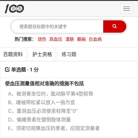
导
航
菜
单
热门搜索：
烧伤
高血压
灌肠
癫痫
白血病
百题资料
护士资格
练习题
单选题 · 1 分
使血压测量值相对准确的措施不包括
A、被测者坐位时，肱动脉平第4肋软骨
B、缠袖带松紧以放入一指为宜
C、重测血压必须使汞柱降至“0”
D、偏瘫患者在健侧肢体测量
E、须密切观察血压的患者，应固定测量者