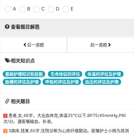
A
B
C
D
E
查看题目解悉
后一道题
前一道题
相关知识点
基础护理知识和技能
生命体征的评估
体温的评估及护理
脉搏的评估及护理
呼吸的评估及护理
血压的评估及护理
相关题目
患者,女,48岁。大出血休克,体温35℃以下,BP75/45mmHg,Pll0
1
次/分。遵医嘱输血、补液。
3病床,钱某,60岁,住院诊断为心房纤维颤动。医嘱护士小杨为其测
2