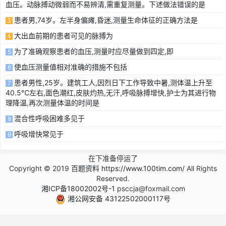
血压。动脉搏动微弱而不易辨清,需重复测量。下述做法错误的是
患者男,74岁。左半身偏瘫,昏迷,测量生命体征的正确方法是
3
大出血前期的患者可见的脉搏为
4
为了准确观察患者的血压,测量时应尽量做到四定,即
5
使血压测量值相对准确的措施不包括
6
患者男性,25岁。建筑工人,因烈日下工作导致中暑,测体温上升至
7
40.5℃左右,面色潮红,皮肤灼热,无汗,呼吸脉搏增快,护士为其进行物
理降温,再次测量体温的时间是
混合性呼吸困难多见于
8
呼吸增快常见于
9
在下准备停运了
Copyright © 2019
百题资料 https://www.100tim.com/
All Rights
Reserved.
湘ICP备18002002号-1
psccja@foxmail.com
湘公网安备 43122502000117号