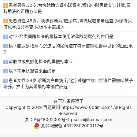
患者男性,30岁,为协助确诊肾小球肾炎,留12小时尿做艾迪计数,留
3
取尿液的正确方法是
患者男性,45岁。初步诊断为“糖尿病”,需做尿糖定量检查,为保持尿
4
液化学成分不变,尿标本中需加入
对17-羟类固醇检查的尿标本使用浓盐酸防腐剂的作用是
5
镜下脓尿是指离心沉淀后的尿沉渣在每高倍镜视野中见到的白细胞
6
为
留取血吸虫孵化检查的粪便标本应
7
以下需用抗凝管采血的是
8
患者女性,29岁,诊断为白血病,行化疗过程中致口腔溃烂需做咽拭子
9
培养。护士为其采集标本部位应选
在下准备停运了
Copyright © 2019
百题资料 https://www.100tim.com/
All Rights
Reserved.
湘ICP备18002002号-1
psccja@foxmail.com
湘公网安备 43122502000117号