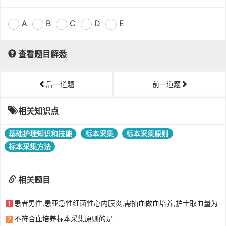
A
B
C
D
E
查看题目解悉
后一道题
前一道题
相关知识点
基础护理知识和技能
标本采集
标本采集原则
标本采集方法
相关题目
患者男性,患亚急性细菌性心内膜炎,需抽血做血培养,护士取血量为
1
不符合血培养标本采集原则的是
2