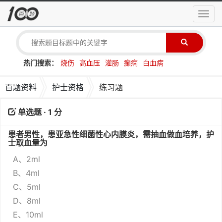
导
航
菜
单
热门搜索：
烧伤
高血压
灌肠
癫痫
白血病
百题资料
护士资格
练习题
单选题 · 1 分
患者男性，患亚急性细菌性心内膜炎，需抽血做血培养，护
士取血量为
A、2ml
B、4ml
C、5ml
D、8ml
E、10ml