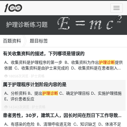
导
航
菜
护理诊断练习题
单
百题资料
题目标签
有关收集资料的描述，下列哪项是错误的
A、收集资料是护理程序的第一步 B、收集资料为作出
护理诊断
提供
依据 C、收集资料是由护士来完成的 D、收集资料是在患者刚入院
时进行的 E、收集资料应准确
18658次浏览 ·
护士资格
属于护理程序计划阶段内容的是
A、分析资料 B、提出
护理诊断
C、确定护理目标 D、实施护理措施
E、评价患者反应
14342次浏览 ·
护士资格
患者男性，30岁，建筑工人，因长时间在烈日下工作导致神志不清，急诊入院，查血压70/50mmHg，皮肤湿冷，体温35℃，心率115次/分，针对该患者首要的
A、有感染的危险 B、清理呼吸道无效 C、知识缺乏 D、体液不足