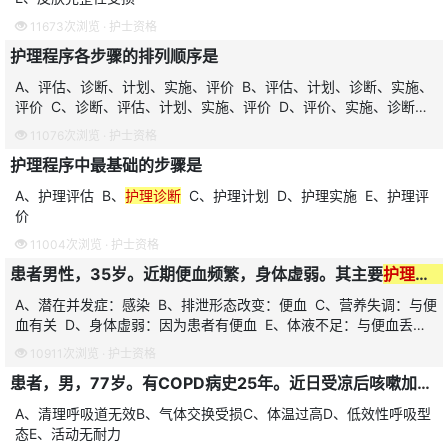
11673次浏览 ·
护士资格
护理程序各步骤的排列顺序是
A、评估、诊断、计划、实施、评价 B、评估、计划、诊断、实施、
评价 C、诊断、评估、计划、实施、评价 D、评价、实施、诊断、
计划、评估 E、诊断、计划、
11076次浏览 ·
护士资格
护理程序中最基础的步骤是
A、护理评估 B、
护理诊断
C、护理计划 D、护理实施 E、护理评
价
11004次浏览 ·
护士资格
患者男性，35岁。近期便血频繁，身体虚弱。其主要
护理诊断
A、潜在并发症：感染 B、排泄形态改变：便血 C、营养失调：与便
血有关 D、身体虚弱：因为患者有便血 E、体液不足：与便血丢失
体液有关
10911次浏览 ·
护士资格
患者，男，77岁。有COPD病史25年。近日受凉后咳嗽加重，咳大量脓性黏痰，不易咳出。护理查体：体温37.5℃，气促，听诊可闻痰鸣音，伴喘息。此患者最主要的
A、清理呼吸道无效B、气体交换受损C、体温过高D、低效性呼吸型
态E、活动无耐力