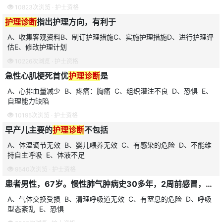
10823次浏览 ·
护士资格
护理诊断
指出护理方向，有利于
A、收集客观资料B、制订护理措施C、实施护理措施D、进行护理评
估E、修改护理计划
10226次浏览 ·
护士资格
急性心肌梗死首优
护理诊断
是
A、心排血量减少 B、疼痛：胸痛 C、组织灌注不良 D、恐惧 E、
自理能力缺陷
10195次浏览 ·
护士资格
早产儿主要的
护理诊断
不包括
A、体温调节无效 B、婴儿喂养无效 C、有感染的危险 D、不能维
持自主呼吸 E、体液不足
9540次浏览 ·
护士资格
患者男性，67岁。慢性肺气肿病史30多年，2周前感冒，后出现发热，咳嗽，咳大量黏液脓痰，近3日来咳嗽无力，痰不易咳出，气急、发绀。最主要的
A、气体交换受损 B、清理呼吸道无效 C、有窒息的危险 D、呼吸
型态紊乱 E、恐惧