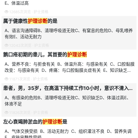
E、体温过高
12685次浏览 ·
护士资格
属于健康性
护理诊断
的是
A、语言沟通障碍B、清理呼吸道无效C、有窒息的危险D、母乳喂养
有效E、活动无耐力
12042次浏览 ·
护士资格
鹅口疮初期的患儿，其首要的
护理诊断
A、营养不良：与拒食有关 B、体温升高：与感染有关 C、口腔黏膜
改变：与感染有关 D、疼痛：与口腔黏膜炎症有关 E、知识缺乏：
缺乏口炎的预防及护理知识
11871次浏览 ·
护士资格
患者，男，35岁，在高温下持续工作10小时，意识不清入院，患者皮肤湿冷，血压70/50mmHg，脉搏细速，体温37.2℃，心率116次/分，此时首要的
A、有感染的危险B、清理呼吸道无效C、知识缺乏D、体温过高E、
体液不足
11826次浏览 ·
护士资格
左心衰竭肺淤血的
护理诊断
是
A、气体交换受损 B、活动无耐力 C、组织灌注不良 D、营养失调
E、皮肤完整性受损