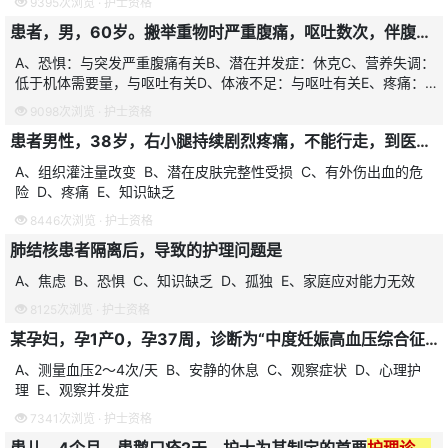
9395次浏览 ·
护士资格
患者，男，60岁。搬举重物时严重腹痛，呕吐数次，伴腹胀不适。既往有右腹股沟斜疝病史。患者目前最合适的护理问题是
A、恐惧：与突发严重腹痛有关B、潜在并发症：休克C、营养失调：
低于机体需要量，与呕吐有关D、体液不足：与呕吐有关E、疼痛：
与腹股沟斜疝嵌顿有关
9098次浏览 ·
护士资格
患者男性，38岁，右小腿持续剧烈疼痛，不能行走，到医院就诊，检查：右小腿皮肤苍白，肌萎缩，足背动脉搏动消失，诊断为血栓闭塞性脉管炎，目前患者最主要的
A、组织灌注量改变 B、潜在皮肤完整性受损 C、有外伤出血的危
险 D、疼痛 E、知识缺乏
8446次浏览 ·
护士资格
肺结核患者隔离后，导致的护理问题是
A、焦虑 B、恐惧 C、知识缺乏 D、孤独 E、家庭应对能力无效
8125次浏览 ·
护士资格
某孕妇，孕1产0，孕37周，诊断为“中度妊娠高血压综合征”住院治疗。自诉因担心药物影响胎儿发育成长，不愿接受药物治疗，但又怕不服药会使病情加重，威胁胎儿的安全，心情矛盾。在护理中，首先应是
A、测量血压2～4次/天 B、安静的休息 C、观察症状 D、心理护
理 E、观察并发症
7341次浏览 ·
护士资格
患儿，4个月，患鹅口疮2天。护士为其制定的首要
护理诊断
是