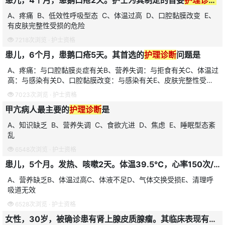
A、疼痛 B、低效性呼吸型态 C、体温过高 D、口腔黏膜改变 E、
有皮肤完整性受损的危险
7218次浏览 ·
护士资格
患儿，6个月，患鹅口疮5天。其首选的
护理诊断
问题是
A、疼痛：与口腔黏膜炎症有关B、营养失调：与拒食有关C、体温过
高：与感染有关D、口腔黏膜改变：与感染有关E、皮肤完整性受
损：与感染有关
7023次浏览 ·
护士资格
甲亢病人最主要的
护理诊断
是
A、知识缺乏 B、营养失调 C、食欲亢进 D、焦虑 E、睡眠型态紊
乱
6548次浏览 ·
护士资格
患儿，5个月。发热、咳嗽2天。体温39.5℃，心率150次/分，呼吸35次/分。该患儿首选的
A、营养缺乏B、体温过高C、体液不足D、气体交换受损E、清理呼
吸道无效
6528次浏览 ·
护士资格
女性，30岁，被确诊患有肾上腺皮质腺瘤。其临床表现有向心性肥胖，皮肤菲薄，面部及背部出现痤疮，病人自觉乏力感明显，易激动，对形象的改变很难接受，不愿意见人。以下各项