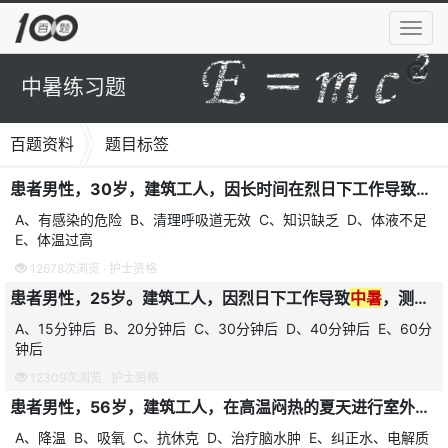
导
航
菜
中暑练习题
单
百题资料
题目标签
患者男性，30岁，建筑工人，因长时间在烈日下工作导致神志不清，急诊入院，查血压70/50mmHg，皮肤湿冷，体温35℃，心率115次/分，针对该患者首要的护理诊断是
A、有感染的危险 B、清理呼吸道无效 C、知识缺乏 D、体液不足
E、体温过高
12678次浏览 ·
护士资格
患者男性，25岁。建筑工人，因烈日下工作导致
中暑
，测体温上升至40.5℃左右，面色潮红，皮肤灼热，无汗，呼吸脉搏增快，护士为其进行物理降温，再次测量体温的时间是
A、15分钟后 B、20分钟后 C、30分钟后 D、40分钟后 E、60分
钟后
12309次浏览 ·
护士资格
患者男性，56岁，建筑工人，在高温闷热的夏天进行室外工作，近日出现全身乏力，继而体温升高，有时可达40℃以上，并出现皮肤干热，无汗、谵妄和抽搐，脉搏加快，血压下降，呼吸浅速等表现，来急诊室就诊，考虑可能是热射病(
A、降温 B、吸氧 C、抗休克 D、治疗脑水肿 E、纠正水、电解质