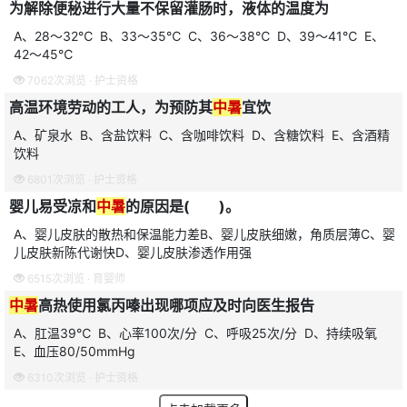
为解除便秘进行大量不保留灌肠时，液体的温度为
A、28～32℃ B、33～35℃ C、36～38℃ D、39～41℃ E、
42～45℃
7062次浏览 ·
护士资格
高温环境劳动的工人，为预防其
中暑
宜饮
A、矿泉水 B、含盐饮料 C、含咖啡饮料 D、含糖饮料 E、含酒精
饮料
6801次浏览 ·
护士资格
婴儿易受凉和
中暑
的原因是( )。
A、婴儿皮肤的散热和保温能力差B、婴儿皮肤细嫩，角质层薄C、婴
儿皮肤新陈代谢快D、婴儿皮肤渗透作用强
6515次浏览 ·
育婴师
中暑
高热使用氯丙嗪出现哪项应及时向医生报告
A、肛温39℃ B、心率100次/分 C、呼吸25次/分 D、持续吸氧
E、血压80/50mmHg
6310次浏览 ·
护士资格