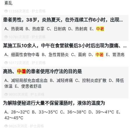
紊乱
11358次浏览 ·
护士资格
患者男性，38岁，炎热夏天，在外连续工作6小时，出现剧烈头痛、头晕、眼花、耳鸣、呕吐、烦躁不安等症状，体温不高。考虑为
A、热衰竭 B、热痉挛 C、日射病 D、热射病 E、
中暑
10781次浏览 ·
护士资格
某施工队10余人，中午在食堂就餐后3小时后出现为腹痛、腹泻、呕吐等症状，并伴有恶心、呕吐，呕吐物为食用的食物。送至急诊就诊，最有可能是
A、细菌性食物中毒 B、急性胃肠炎 C、菌痢 D、
中暑
E、胃溃疡
10172次浏览 ·
护士资格
高热、
中暑
的患者使用冷疗法的目的是
A、减轻局部充血或出血 B、减轻疼痛 C、控制炎症扩散 D、降低
体温 E、使患者舒适
9930次浏览 ·
护士资格
为解除便秘进行大量不保留灌肠时，液体的温度为
A、28～32℃ B、33～35℃ C、36～38℃ D、39～41℃ E、
42～45℃
9625次浏览 ·
护士资格