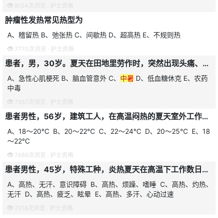
8124次浏览 ·
护士资格
肿瘤性发热常见热型为
A、稽留热 B、弛张热 C、间歇热 D、超高热 E、不规则热
7770次浏览 ·
护士资格
患者，男，30岁。夏天在田地里劳作时，突然出现头痛、头晕、恶心，继而出现口渴、胸闷、面色苍白、大汗琳漓，脉搏细速，血压下降；后晕倒在地，该患者最可能发生了
A、急性心肌梗死 B、脑血管意外 C、
中暑
D、低血糖休克 E、农药
中毒
7557次浏览 ·
护士资格
患者男性，56岁，建筑工人，在高温闷热的夏天室外工作，近日出现全身乏力，继而体温升高，有时可达40℃以上，并出现皮肤干热，无汗、谵妄和抽搐，脉搏加快，血压下降，呼吸浅速等表现，来急诊室就诊，考虑可能是热射病(
A、18～20℃ B、20～22℃ C、22～24℃ D、20～25℃ E、18
～22℃
7489次浏览 ·
护士资格
患者男性，45岁，特殊工种，炎热夏天在高温下工作数日，近日出现全身乏力、多汗，继而体温升高。有时可达40℃以上，并出现皮肤干热。无汗、谵妄和抽搐，脉搏加快，血压下降，呼吸浅速等表现，考虑可能是热射病(
A、高热、无汗、意识障碍 B、高热、烦躁、嗜睡 C、高热、灼热、
无汗 D、高热、疲乏、眩晕 E、高热、多汗、心动过速
7218次浏览 ·
护士资格