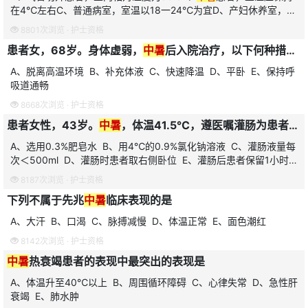
在4℃左右C、普通病室，室温以18一24℃为宜D、产妇休养室，须
保暖，不宜开窗E、破伤风患者，室内应保持光线充足
8801次浏览 ·
护士资格
患者女，68岁。身体虚弱，
中暑
后入院治疗，以下何种措施对患者预后有决定作用
A、脱离高温环境 B、补充体液 C、快速降温 D、平卧 E、保持呼
吸道通畅
8668次浏览 ·
护士资格
患者女性，43岁。
中暑
，体温41.5℃，遵医嘱灌肠为患者降温，正确的做法是
A、选用0.3%肥皂水 B、用4℃的0.9%氯化钠溶液 C、灌肠液量每
次＜500ml D、灌肠时患者取右侧卧位 E、灌肠后患者保留1小时排
便
8187次浏览 ·
护士资格
下列不属于先兆
中暑
临床表现的是
A、大汗 B、口渴 C、脉搏减慢 D、体温正常 E、面色潮红
8142次浏览 ·
护士资格
中暑
热衰竭患者的表现中最突出的表现是
A、体温升至40℃以上 B、周围循环障碍 C、心律失常 D、急性肝
衰竭 E、肺水肿