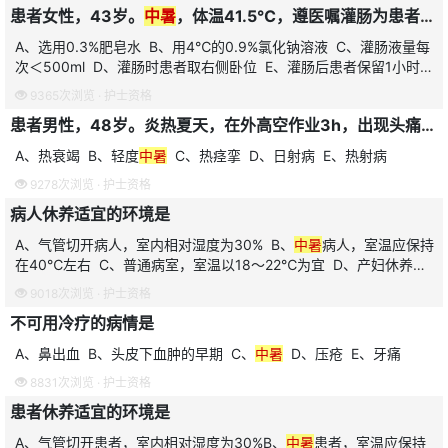
患者女性，43岁。
中暑
，体温41.5℃，遵医嘱灌肠为患者降温，正确的做法是
A、选用0.3%肥皂水 B、用4℃的0.9%氯化钠溶液 C、灌肠液量每
次＜500ml D、灌肠时患者取右侧卧位 E、灌肠后患者保留1小时排
便
9365次浏览 ·
护士资格
患者男性，48岁。炎热夏天，在外高空作业3h，出现头痛、头晕、口渴、皮肤苍白、出冷汗，体温37.2℃，脉搏110次/分，血压90/50mmHg，最可能的诊断是
A、热衰竭 B、轻度
中暑
C、热痉挛 D、日射病 E、热射病
9278次浏览 ·
护士资格
病人休养适宜的环境是
A、气管切开病人，室内相对湿度为30% B、
中暑
病人，室温应保持
在40℃左右 C、普通病室，室温以18～22℃为宜 D、产妇休养
室，须保暖不宜开窗 E、
9018次浏览 ·
护士资格
不可用冷疗的病情是
A、鼻出血 B、头皮下血肿的早期 C、
中暑
D、压疮 E、牙痛
8831次浏览 ·
护士资格
患者休养适宜的环境是
A、气管切开患者，室内相对湿度为30%B、
中暑
患者，室温应保持