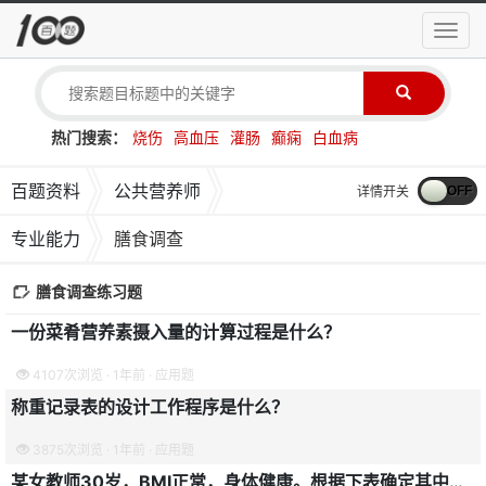
导
航
菜
单
热门搜索：
烧伤
高血压
灌肠
癫痫
白血病
百题资料
公共营养师
详情开关
专业能力
膳食调查
膳食调查练习题
一份菜肴营养素摄入量的计算过程是什么？
4107次浏览 · 1年前 · 应用题
称重记录表的设计工作程序是什么？
3875次浏览 · 1年前 · 应用题
某女教师30岁，BMI正常，身体健康。根据下表确定其中午一餐能量，三大营养素所提供的能量比例和实际量？