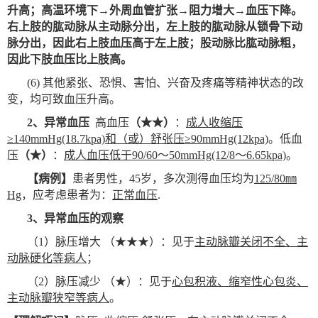
升高；高温环境下
→
外周血管扩张
→
阻力增大
→
血压下降。
右上肢的肱动脉从主动脉分出，左上肢的肱动脉从锁骨下动
脉分出，因此右上肢血压高于左上肢；股动脉比肱动脉粗，
因此下肢血压比上肢高。
(6)
其他紧张、恐惧、害怕、兴奋及疼痛等精神状态的改
变，均可致血压升高。
2
、异常血压
高血压
（★★）
：
成人收缩压
≥140mmHg(18.7kpa)和（或）舒张压≥90mmHg(12kpa)
。低血
压
（★）
：
成人血压低于90/60～50mmHg(12/8～6.65kpa)
。
【病例】
患者男性，45岁，多次测得血压均为
125/80㎜
Hg
，应考虑患者为：
正常血压
.
3
、异常血压的观察
（1）脉压增大 （★★★）：见于
主动脉瓣关闭不全、主
动脉硬化等病人
；
（2）脉压减少 （★）：见于
心包积液、缩窄性心包炎、
主动脉瓣狭窄等病人
。