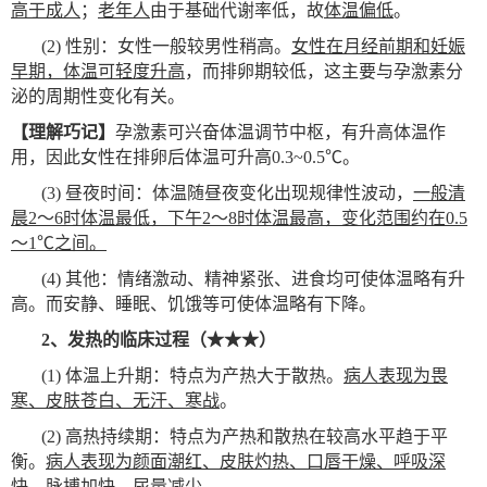
高于成人
；
老年人
由于基础代谢率低，故
体温偏低
。
(2)
性别：女性一般较男性稍高。
女性在月经前期和妊娠
早期，体温可轻度升高
，而排卵期较低，这主要与孕激素分
泌的周期性变化有关。
【理解巧记】
孕激素可兴奋体温调节中枢，有升高体温作
用，因此女性在排卵后体温可升高0.3~0.5℃。
(3)
昼夜时间：体温随昼夜变化出现规律性波动，
一般清
晨2～6时体温最低，下午2～8时体温最高，变化范围约在0.5
～1℃之间。
(4)
其他：情绪激动、精神紧张、进食均可使体温略有升
高。而安静、睡眠、饥饿等可使体温略有下降。
2
、发热的临床过程（★★★）
(1)
体温上升期：特点为产热大于散热。
病人表现为畏
寒、皮肤苍白、无汗、寒战
。
(2)
高热持续期：特点为产热和散热在较高水平趋于平
衡。
病人表现为颜面潮红、皮肤灼热、口唇干燥、呼吸深
快、脉搏加快、尿量减少。