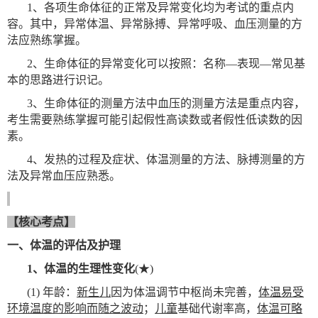
1
、各项生命体征的正常及异常变化均为考试的重点内
容。其中，异常体温、异常脉搏、异常呼吸、血压测量的方
法应熟练掌握。
2
、生命体征的异常变化可以按照：名称—表现—常见基
本的思路进行识记。
3
、生命体征的测量方法中血压的测量方法是重点内容，
考生需要熟练掌握可能引起假性高读数或者假性低读数的因
素。
4
、发热的过程及症状、体温测量的方法、脉搏测量的方
法及异常血压应熟悉。
【核心考点】
一、体温的评估及护理
1
、体温的生理性变化
(
★)
(1)
年龄：
新生儿
因为体温调节中枢尚未完善，
体温易受
环境温度的影响而随之波动
；
儿童
基础代谢率高，
体温可略