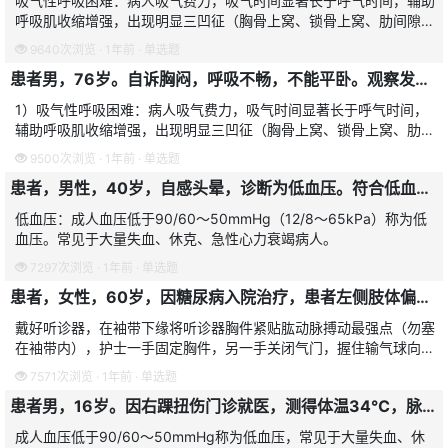
吸气性呼吸困难：病人吸气费力，吸气时间显著长于呼气时间，辅助
呼吸肌收缩增强，出现明显三凹征（胸骨上窝、锁骨上窝、肋间隙或
腹上角凹陷）。原因：由于上呼吸道部分梗阻，气流进入肺部不畅，
9640次浏览 · 1年前 · 单选题
呼吸肌收缩，肺内负压
患者男，76岁。自诉胸闷，呼吸不畅，不能平卧。观察发现患者呼气时间长于吸气时间，呼吸费力，无明显三凹征。下列可能导致此种呼吸的情况是
1）吸气性呼吸困难：病人吸气费力，吸气时间显著长于呼气时间，
辅助呼吸肌收缩增强，出现明显三凹征（胸骨上窝、锁骨上窝、肋间
隙或腹上角凹陷）。原因：由于上呼吸道部分梗阻，气流进入肺部不
9500次浏览 · 1年前 · 单选题
畅，呼吸肌收缩，肺内
患者，男性，40岁，自感头晕，诊断为低血压。符合低血压诊断标准的是
低血压：成人血压低于90/60～50mmHg（12/8～65kPa）称为低
血压。常见于大量失血、休克、急性心力衰竭病人。
7297次浏览 · 1年前 · 单选题
患者，女性，60岁，因糖尿病入院治疗，患者左侧肢体偏瘫。入院后测量血压，以下操作正确的是
戴好听诊器，在袖带下缘将听诊器胸件紧贴肱动脉搏动最强点（勿塞
在袖带内），护士一手固定胸件，另一手关闭气门，握住输气球向袖
带内打气至肱动脉搏动音消失，使水银柱再上升20～30mmHg。
7571次浏览 · 1年前 · 单选题
患者男，16岁。因右踝扭伤门诊就医，测得体温34℃，脉搏70次/分，呼吸20次/分，血压90/58mmHg，此时护士应首先
成人血压低于90/60～50mmHg称为低血压，常见于大量失血、休