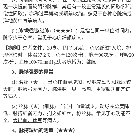
现一次提前而较弱的脉搏，其后有一较正常延长的间歇(即代
偿性间歇)，亦称过早搏动或期前收缩。多见于各种心脏病或
洋地黄中毒
等病人。
(2)
脉搏短绌(绌脉)（★★★）：是指在
同一单位时间内，
脉率少于心率
。
常见于心房纤颤病人
。
【病例】
患者女性，30岁。 因“冠心病，心房纤颤”入院，护
理体检时，体温37.2℃，
心率120次/分，脉率90次/分
，呼吸20
次/分，血压100/70mmHg.患者脉搏为：
绌脉
3
、脉搏强弱的异常
(1)
洪脉（★）：当心排血量增加，动脉充盈度和脉压较
大时，脉搏强大有力，称洪脉。见于
高热、甲状腺功能亢进
等病人
。
(2)
丝脉（★）(细脉)：当心排血量减少，动脉充盈度降
低，脉搏细弱无力，扪之如细丝，称丝脉。常见于心功能不
全、
大出血，休克
等病人。
4
、脉搏短绌的测量（★★★）