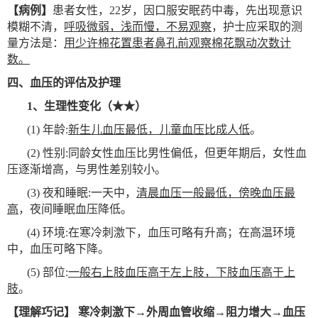
【病例】
患者女性，22岁，因口服安眠药中毒，先出现意识
模糊不清，
呼吸微弱，浅而慢，不易观察
，护士应采取的测
量方法是：
用少许棉花置患者鼻孔前观察棉花飘动次数计
数。
四、血压的评估及护理
1
、生理性变化（★★）
(1)
年龄:
新生儿血压最低，儿童血压比成人低
。
(2)
性别:同龄女性血压比男性偏低，但更年期后，女性血
压逐渐增高，与男性差别较小。
(3)
夜和睡眠:一天中，
清晨血压一般最低，傍晚血压最
高
，夜间睡眠血压降低。
(4)
环境:在寒冷刺激下，血压可略有升高；在高温环境
中，血压可略下降。
(5)
部位:
一般右上肢血压高于左上肢，
下肢血压高于上
肢
。
【理解巧记】
寒冷刺激下
→
外周血管收缩
→
阻力增大
→
血压