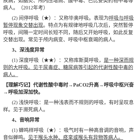
疾病，如脑炎、颅内压增高、酸中毒、巴比妥类药物中毒等
病人。（2012年考）
(2)
间停呼吸（★）：又称毕奥呼吸。表现为
呼吸与呼吸
暂停现象交替出现
。特点为有规律地呼吸几次后，突然暂停
呼吸，间隔一定时间长短不同，随后又开始呼吸，如此反复
交替出现。常见于颅内病变、呼吸中枢衰竭的病人。
3
、深浅度异常
(1)
深度呼吸（★★）：又称库斯莫呼吸，
是一种深而规
则的大呼吸。见于尿毒症、糖尿病等引起的代谢性酸中毒的
病人。
【理解巧记】
代谢性酸中毒时→PaCO2升高→呼吸中枢兴奋
→呼吸加深加快。
(2)
浅快呼吸：是一种浅表而不规则的呼吸，有时呈叹息
样。见于濒死病人。
4
、音响异常
(1)
蝉鸣样呼吸（★）：吸气时有一种高音调的音响，声
音似蝉鸣。
见于喉头水肿、痉挛或喉头有异物等病人。