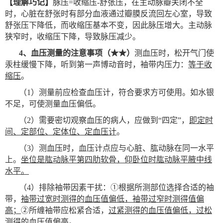
【理解巧记】
脉压=收缩压-舒张压，在主动脉瓣关闭不全
时，心脏在舒张时有部分血液通过瓣膜反流回左心室，导致
舒张压下降低，而收缩压基本不变，因此脉压增大。主动脉
狭窄时，收缩压下降，导致脉压减少。
4
、血压测量的注意事项（★★）
测血压时，松开气门使
汞柱缓慢下降，听到第一声博动音时，袖带内压力：
等于收
缩压
。
（1）测量前应检查血压计，符合要求方可使用。如水银
不足，可使测量血压偏低。
（2）需要密切观察血压的病人，应做到“四定”，
即定时
间、定部位、定体位、定血压计
。
（3）测血压时，血压计点应与心脏、肱动脉在同一水平
上。
坐位是肱动脉平第四肋软骨，仰卧位时肱动脉平腋中线
水平。
（4）排除袖带因素干扰：①根据所测部位选择合适的袖
带，
袖带过宽时测得的血压值偏低，袖带过窄时测得值偏
高；
②所缠袖带应松紧合适，
过紧测得的血压值偏低，过松
测得的血压值偏高
。