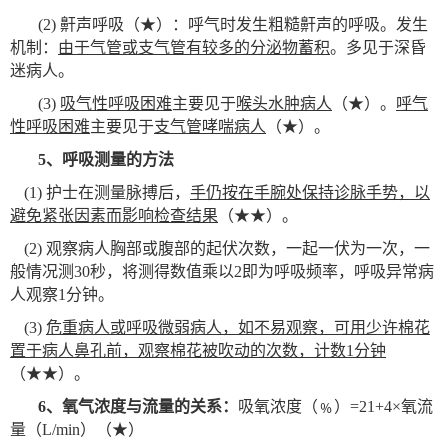
(2)
鼾声呼吸（★）：呼气时发生粗糙鼾声的呼吸。发生
机制：
由于气管或支气管有较多的分泌物蓄积
。多见于深昏
迷病人。
(3)
吸气性呼吸困难
主要见于
喉头水肿病人
（★）。
呼气
性呼吸困难
主要见于
支气管哮喘病人
（★）。
5
、呼吸测量的方法
(1)
护士在测量脉搏后，
手仍按在手腕处保持诊脉手势，以
避免紧张因素而影响检查结果
（★★）。
(2)
观察病人胸部或腹部的起伏次数，一起一伏为一次，一
般情况测30秒，将测得数值乘以2即为呼吸频率，呼吸异常病
人观察1分钟。
(3)
危重病人或呼吸微弱病人，如不易观察，可用少许棉花
置于病人鼻孔前，观察棉花被吹动的次数，计数1分钟
（★★）。
6
、氧气浓度与流量的关系：
吸氧浓度（﹪）=21+4×氧流
量（L/min）（★）