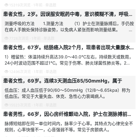
的方式有骤退和渐退。体温急剧下降称为骤退，如大叶性肺炎；体温
15319次浏览 · 1年前 · 单选题
逐渐下降称为渐退，如
患者女性，2岁。因误服安眠药中毒，意识模糊不清，呼吸微弱，浅而慢，不易观察，护士应采取的测量方法是
测量呼吸的方法 1.测量方法 （1）护士在测量脉搏后，手仍按
在病人手腕处保持诊脉姿势，以免病人紧张而影响测量结果。
（2）观察病人胸部或腹部起伏次数，一起一伏为一次，一般病人观
7728次浏览 · 1年前 · 单选题
察30秒，将测得数
患者女性，67岁。结肠癌入院2个月，现患者出现大量腹水，全身水肿，呼吸急促，端坐呼吸，近1周出现癌性发热。请推断该患者出现的发热热型属于
1）稽留热：体温持续升高达39.0～40.0℃左右，持续数天或数周，
24小时波动范围不超过1℃。常见于伤寒、肺炎球菌性肺炎等。2）
弛张热：体温在39.0℃以上，但波动幅度大，24小时内体温差达1℃
12496次浏览 · 1年前 · 单选题
以上
患者女性，69岁。连续3天测血压85/50mmHg，属于
低血压：成人血压低于90/60～50mmHg（12/8～6.65kpa）称为
低血压。常见于大量失血、休克、急性心力衰竭病人。
15523次浏览 · 1年前 · 单选题
患者男性，66岁，因心房纤维颤动入院，护士在测脉搏前推断患者的脉搏最可能为
脉搏短绌即在同一单位时间内，脉率少于心率。其特点为心律完全不
规则，心率快慢不一，心音强弱不等。常见于房颤病人。