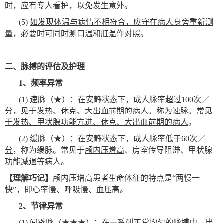
时，应有专人看护，以免发生意外。
(5)
如发现体温与病情不相符合，应守在病人身旁重新测
量
，必要时可同时测口温和肛温作对照。
二、脉搏的评估及护理
1
、频率异常
(1)
速脉（★）：在安静状态下，
成人脉率超过100次／
分
，见于发热、休克、大出血前期的病人。称为速脉。
常见
于发热、甲状腺功能亢进、休克、大出血前期的病人
。
(2)
缓脉（★）：在安静状态下，
成人脉率低于60次／
分
，称为缓脉。常见于
颅内压增高
、房室传导阻滞、甲状腺
功能减退等病人。
【理解巧记】
颅内压增高患者生命体征的特点是“两慢一
快”，即心率慢、呼吸慢、血压高。
2
、节律异常
(1)
间歇脉（★★★）：在一系列正常均匀的脉搏中，出