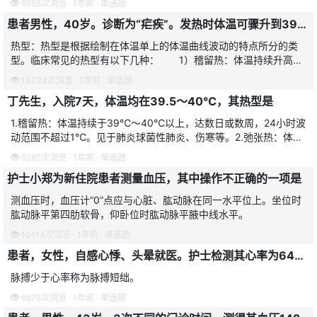
9558次浏览 · 1年前 · 单选题
患者男性，40岁。诊断为“疟疾”。发热时体温可骤升到39℃以上，然后很快降至正常，2天后再次发作，属于
热型：热型是根据绘制在体温单上的体温曲线波动的特点所分的类
型。临床常见的热型有以下几种： 1）稽留热：体温持续升高达
39.0～40.0℃左右，持续数天或数周，24小时波动范围不超过
13023次浏览 · 1年前 · 单选题
1℃。常见于伤寒、
丁先生，入院7天，体温均在39.5～40℃，其热型是
1.稽留热：体温持续于39℃～40℃以上，达数日或数周，24小时波
动范围不超过1℃。见于肺炎球菌性肺炎、伤寒等。2.弛张热：体温
在39℃以上，但波动幅度大，24小时内体温差达1℃以上，最低时
9282次浏览 · 1年前 · 单选题
一般仍高于
护士小郑为新住院患者测量血压，其中操作不正确的一项是
测血压时，血压计“0”点应与心脏、肱动脉在同一水平位上。坐位时
肱动脉平第四肋软骨，仰卧位时肱动脉平腋中线水平。
10114次浏览 · 1年前 · 单选题
患者，女性，自感心悸、头晕就医。护士检测其心率为64次/分，脉搏52次/分，而且心律不规则，心率快慢不一，心音强弱不等。该护士判断该患者的脉搏类型是
脉搏少于心率称为脉搏短绌。
9878次浏览 · 1年前 · 单选题