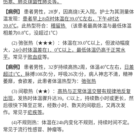
伤寒、肺炎球菌性肺炎等。
【病例】
患者男性，28岁，因高烧1天入院。护士为其测量体
温发现：
患者早上8点时体温在39.0℃左右，下午4时达
39.8℃
。此热型符合：
稽留热
（该患者最高体温与最低体温
相差为0.8℃，没超过1℃）
(2)
弛张热（★★★）：体温在39.0℃以上，但波动幅度
大，
24小时体温差在1．0℃以上，最低体温仍高于正常水
平
。常见于
败血症
等。
【病例】
患者男性，32岁持续高热2周，体温40℃左右，
日差
超过1℃，
脉搏108次/分，呼吸26次/分，病人神志不清，精神
萎靡，食欲差，此患者体温热型为：
弛张热
(3)
间歇热（★★）：
高热与正常体温交替有规律地反复
出现
，发热时体温骤升达39。C以上，持续数小时或更长，然
后很快下降至正常，经数小时、数天的间歇后，又再次发
作。常见于
疟疾等
。
(4)
不规则热：体温在24h内变化不规则，持续时间不定。
常见于流行性感冒、肿瘤等。