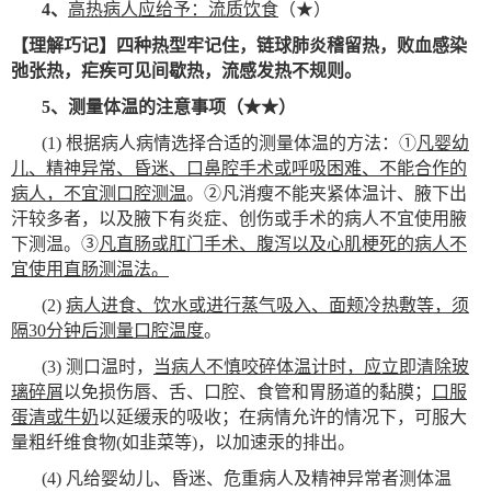
4
、
高热病人应给予：流质饮食
（★）
【理解巧记】四种热型牢记住，链球肺炎稽留热，败血感染
弛张热，疟疾可见间歇热，流感发热不规则。
5
、测量体温的注意事项（★★）
(1)
根据病人病情选择合适的测量体温的方法：①
凡婴幼
儿、精神异常、昏迷、口鼻腔手术或呼吸困难、不能合作的
病人，不宜测口腔测温
。②凡消瘦不能夹紧体温计、腋下出
汗较多者，以及腋下有炎症、创伤或手术的病人不宜使用腋
下测温。③
凡直肠或肛门手术、腹泻以及心肌梗死的病人不
宜使用直肠测温法。
(2)
病人进食、饮水或进行蒸气吸入、面颊冷热敷等，须
隔30分钟后测量口腔温度
。
(3)
测口温时，
当病人不慎咬碎体温计时，应立即清除玻
璃碎屑
以免损伤唇、舌、口腔、食管和胃肠道的黏膜；
口服
蛋清或牛奶
以延缓汞的吸收；在病情允许的情况下，可服大
量粗纤维食物(如韭菜等)，以加速汞的排出。
(4)
凡给婴幼儿、昏迷、危重病人及精神异常者测体温