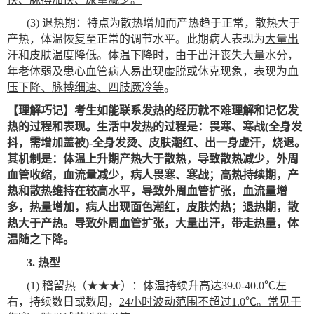
(3)
退热期：特点为散热增加而产热趋于正常，散热大于
产热，体温恢复至正常的调节水平。此期病人表现为
大量出
汗和皮肤温度降低
。
体温下降时，由于出汗丧失大量水分，
年老体弱及患心血管病人易出现虚脱或休克现象，表现为血
压下降、脉搏细速、四肢厥冷等
。
【理解巧记】
考生如能联系发热的经历就不难理解和记忆发
热的过程和表现。生活中发热的过程是：畏寒、寒战(全身发
抖，需增加盖被)-全身发烫、皮肤潮红、出一身虚汗，烧退。
其机制是：体温上升期产热大于散热，导致散热减少，外周
血管收缩，血流量减少，病人畏寒、寒战；高热持续期，产
热和散热维持在较高水平，导致外周血管扩张，血流量增
多，热量增加，病人出现面色潮红，皮肤灼热；退热期，散
热大于产热。导致外周血管扩张，大量出汗，带走热量，体
温随之下降。
3.
热型
(1)
稽留热（★★★）：体温持续升高达39.0-40.0℃左
右，持续数日或数周，
24
小时波动范围不超过1.0℃。常见于