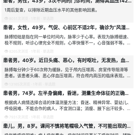
患者，男性，43岁，3次不同的门诊时间，测得其血压142～150/92～96mmHg。预约患者下次门诊的时间应在
1周后复查，以排除近期血压水平的其他影响因素。
8051次浏览 · 1年前 · 单选题
患者，女性，49岁。气促、心前区不适2年，确诊为“风湿性心脏病”入院。入院听诊心律绝对不规则、第一心音强弱不一，脉搏亦快慢不均，强弱不等，监测心率110次/分，脉率85次/分。该患者的脉搏为
脉搏短绌是指在同一单位时间内，脉率少于心率。表现为脉搏细速、
极不规则，听诊心律完全不规则，心率快慢不一，心音强弱不等。常
见于心房纤维颤动的患者。
8265次浏览 · 1年前 · 单选题
患者男，40岁。近日头痛、恶心，有时呕吐，无发热，血压150/97mmHg。脉搏46次/分，此脉搏被称为
脉搏每分钟少于60次称为缓脉，见于颅内压增高、房室传导阻滞等
患者。该患者头痛、恶心伴血压增高，符合颅内高压的临床表现。故
本题选D。A脉搏短绌，在单位时间内脉率少于心率，称为脉搏短
13165次浏览 · 1年前 · 单选题
绌，简称绌脉。其特点是
患者男，74岁。左半身偏瘫，昏迷，测量生命体征的正确方法是
根据病人病情选择合适的体温测量方法：昏迷、精神异常、婴幼儿、
呼吸困难、不能合作的病人，不宜测口温；消瘦、腋下出汗较多、腋
下炎症、创伤或手术病人不宜测腋温；直肠或肛门手术、腹泻、心梗
7931次浏览 · 1年前 · 单选题
患者不宜测肛温。偏瘫
患儿，男，8岁。课间不慎将笔帽吸入气管，不可能出现的表现是