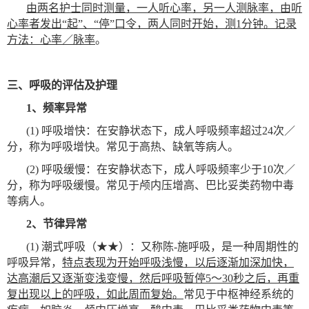
由两名护士同时测量，一人听心率，另一人测脉率，由听
心率者发出“起”、“停”口令，两人同时开始，测1分钟。记录
方法：心率／脉率
。
三、呼吸的评估及护理
1
、频率异常
(1)
呼吸增快：在安静状态下，成人呼吸频率超过24次／
分，称为呼吸增快。常见于高热、缺氧等病人。
(2)
呼吸缓慢：在安静状态下，成人呼吸频率少于10次／
分，称为呼吸缓慢。常见于颅内压增高、巴比妥类药物中毒
等病人。
2
、节律异常
(1)
潮式呼吸（★★）：又称陈-施呼吸，是一种周期性的
呼吸异常，
特点表现为开始呼吸浅慢，以后逐渐加深加快，
达高潮后又逐渐变浅变慢，然后呼吸暂停5～30秒之后，再重
复出现以上的呼吸，如此周而复始。
常见于中枢神经系统的