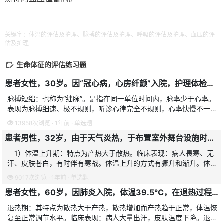
关键字：体温的评估及护理、脉搏的评估及护理、呼吸的评估及护理、血压的评
估及护理
生命体征的评估练习题
患者女性，30岁。因“冠心病，心房纤颤”入院，护理体检时，体温37.2℃，心率120次/分，脉率90次/分，呼吸20次/分，血压100/70mmHg。患者脉搏为
脉搏短绌：也称为“绌脉”。是指在同一单位时间内，脉率少于心率。
表现为脉搏细速、极不规则，听诊心律完全不规则，心率快慢不一，
心音强弱不等。常见于心房纤维颤动的病人。发生机制：由于心肌收
13958次浏览 · 1年前 · 单选题
缩力强弱不等，有些
患者男性，32岁，由于天气炎热，于布置室外舞台设施时突然体温上升至40.5℃左右约4小时，面色潮红，皮肤灼热，无汗，呼吸脉搏增快，判断此时的临床表现属于
1）体温上升期：特点为产热大于散热。临床表现：病人畏寒、无
汗、皮肤苍白，有时伴有寒战。体温上升的方式有骤升和渐升。体温
突然升高，在数小时内体温就上升到最高点，称为骤升，如肺炎球菌
9017次浏览 · 1年前 · 单选题
性肺炎。体温逐渐升高
患者女性，60岁，因肺炎入院，体温39.5℃，在退热过程中护士应注意监测患者情况，提示可能发生虚脱的症状是
退热期：其特点为散热大于产热，散热增加而产热趋于正常，体温恢
复至正常调节水平。临床表现：病人大量出汗，皮肤温度下降。退热