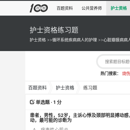
百题资料
公共营养师
护士资格
护士资格练习题
护士资格
>>
循环系统疾病病人的护理
>>
心脏瓣膜病病
热门搜索：
烧
百题资料
护士资格
练习题
单选题 · 1 分
患者，男性，52岁，主诉心悸及颈部明显搏动感，
动，最可能的诊断为
A、病毒性心肌炎