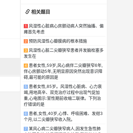
相关题目
风湿性心脏病心房颤动病人突然抽搐、偏
1
瘫首先考虑
预防风湿性心瓣膜病的根本措施
2
风湿性心脏二尖瓣狭窄患者并发脑栓塞多
3
发生在
患者女性,59岁,风心病伴二尖瓣狭窄6年,
4
伴心房颤动5年,无明显原因突然出现意识障
碍,最可能的原因是
患者女性,85岁。风湿性心脏病、心力衰
5
竭,用地高辛、双克治疗过程中出现气促加
重,心电图示:室性期前收缩二联律。下列治
疗错误的是
患者,女性,40岁,心悸、呼吸困难、发绀3
6
个月,以二尖瓣狭窄收入院。
某风心病二尖瓣狭窄病人,因发生急性肺
7