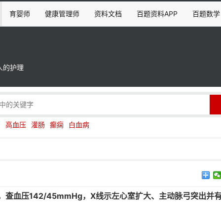
育婴师
健康管理师
资料文档
百题资料APP
百题数学
人的护理
伤
高血压
灌肠
癫痫
白血病
查血压142/45mmHg，X线示左心室扩大、主动脉弓突出并