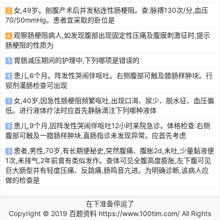
女,49岁。剖腹产术后并发粘连性肠梗阻。查:脉搏130次/分,血压
3
70/50mmHg。患者宜采取的卧位是
观察肠梗阻病人,如发现腹部出现固定性压痛及腹膜刺激征时,提示
4
肠梗阻的性质为
胃肠减压期间的护理中,下列哪项是错误的
5
患儿,6个月。阵发性哭闹伴呕吐。右侧腹部可触及腊肠样肿块。行
6
钡剂灌肠检查可出现
女,40岁,因急性肠梗阻频繁呕吐,出现口渴、尿少、脱水征、血压偏
7
低。进行液体疗法时应首先静脉滴注下列哪种液体
患儿,9个月,因阵发性哭闹伴呕吐12小时来院急诊。体格检查:右侧
8
腹部可触及一腊肠样肿块,直肠指诊未发现异常。应首先考虑
患者,男性,70岁,有长期便秘史,突然腹痛、腹胀2d,未吐,少量黏液便
9
1次,未排气,2年前曾有类似发作。查体可见全腹高度膨胀,左下腹可见
巨大肠型并有轻度压痛、反跳痛,肠鸣音亢进。为明确诊断,该病人应
做的检查是
在下准备停运了
Copyright © 2019
百题资料 https://www.100tim.com/
All Rights