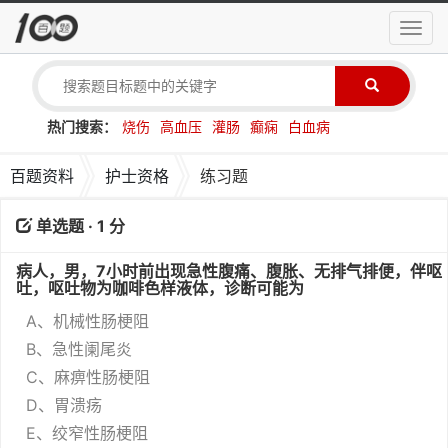
导
航
菜
单
热门搜索：
烧伤
高血压
灌肠
癫痫
白血病
百题资料
护士资格
练习题
单选题 · 1 分
病人，男，7小时前出现急性腹痛、腹胀、无排气排便，伴呕
吐，呕吐物为咖啡色样液体，诊断可能为
A、机械性肠梗阻
B、急性阑尾炎
C、麻痹性肠梗阻
D、胃溃疡
E、绞窄性肠梗阻