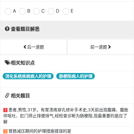
A
B
C
D
E
查看题目解悉
后一道题
前一道题
相关知识点
消化系统疾病病人的护理
肠梗阻病人的护理
相关题目
患者,男性,31岁。有胃溃疡穿孔修补手术史,3天前出现腹痛、腹胀
1
伴呕吐、肛门停止排便排气,经检查诊断为肠梗阻,现最重要的是应了
解
胃肠减压期间的护理措施错误的是
2