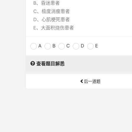
B、昏迷患者
C、极度消瘦患者
D、心肌梗死患者
E、大面积烧伤患者
A
B
C
D
E
查看题目解悉
后一道题