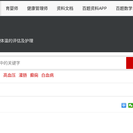
育婴师
健康管理师
资料文档
百题资料APP
百题数学
体温的评估及护理
伤
高血压
灌肠
癫痫
白血病