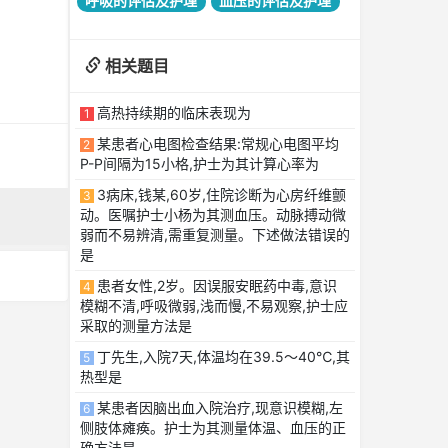
呼吸的评估及护理
血压的评估及护理
相关题目
高热持续期的临床表现为
1
某患者心电图检查结果:常规心电图平均
2
P-P间隔为15小格,护士为其计算心率为
3病床,钱某,60岁,住院诊断为心房纤维颤
3
动。医嘱护士小杨为其测血压。动脉搏动微
弱而不易辨清,需重复测量。下述做法错误的
是
患者女性,2岁。因误服安眠药中毒,意识
4
模糊不清,呼吸微弱,浅而慢,不易观察,护士应
采取的测量方法是
丁先生,入院7天,体温均在39.5～40℃,其
5
热型是
某患者因脑出血入院治疗,现意识模糊,左
6
侧肢体瘫痪。护士为其测量体温、血压的正
确方法是