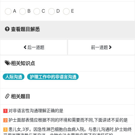
A
B
C
D
E
查看题目解悉
后一道题
前一道题
相关知识点
人际沟通
护理工作中的非语言沟通
相关题目
对非语言性沟通理解正确的是
1
护士面部表情应根据不同的环境和需要而不同,下面讲述不妥的是
2
患儿女,3岁。因急性淋巴细胞白血病入院。与患儿沟通时,护士始终
3