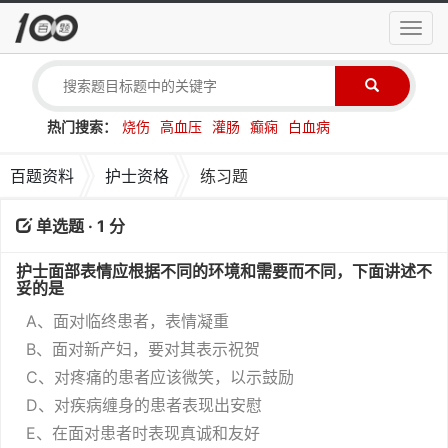
导
航
菜
单
热门搜索：
烧伤
高血压
灌肠
癫痫
白血病
百题资料
护士资格
练习题
单选题 · 1 分
护士面部表情应根据不同的环境和需要而不同，下面讲述不
妥的是
A、面对临终患者，表情凝重
B、面对新产妇，要对其表示祝贺
C、对疼痛的患者应该微笑，以示鼓励
D、对疾病缠身的患者表现出安慰
E、在面对患者时表现真诚和友好