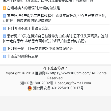
采用半蹲姿势与其交谈。此种方法主要是应用了沟通技巧的
在倾听病人的话语时,错误的做法是
4
某产妇,孕1产0,第二产程过程中,感觉疼痛难忍,担心自己支撑不住,
5
此时护士最应该做的护理措施是
下列哪项不属于非语言交流
6
患者男,30岁,在得知自己被确诊为白血病时,忍不住失声痛哭。这时
7
护士走向患者,递给患者面巾纸,并轻轻拍拍患者的肩膀。
下列关于护士目光交流技巧中说法错误的是
8
非语言沟通的特点是
9
在下准备停运了
Copyright © 2019
百题资料 https://www.100tim.com/
All Rights
Reserved.
湘ICP备18002002号-1
psccja@foxmail.com
湘公网安备 43122502000117号