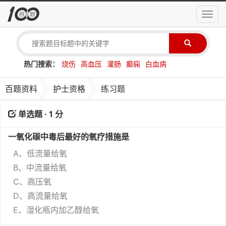
导
航
菜
单
热门搜索：
烧伤
高血压
灌肠
癫痫
白血病
百题资料
护士资格
练习题
单选题 · 1 分
一氧化碳中毒后最好的氧疗措施是
A、低流量给氧
B、中流量给氧
C、高压氧
D、高流量给氧
E、湿化瓶内加乙醇给氧