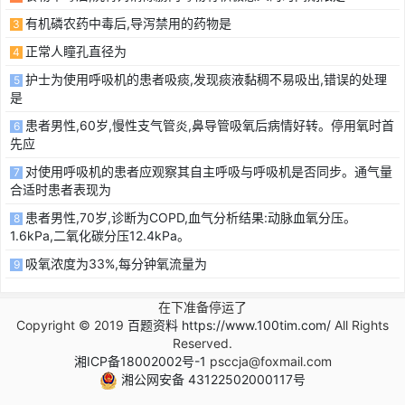
有机磷农药中毒后,导泻禁用的药物是
3
正常人瞳孔直径为
4
护士为使用呼吸机的患者吸痰,发现痰液黏稠不易吸出,错误的处理
5
是
患者男性,60岁,慢性支气管炎,鼻导管吸氧后病情好转。停用氧时首
6
先应
对使用呼吸机的患者应观察其自主呼吸与呼吸机是否同步。通气量
7
合适时患者表现为
患者男性,70岁,诊断为COPD,血气分析结果:动脉血氧分压。
8
1.6kPa,二氧化碳分压12.4kPa。
吸氧浓度为33%,每分钟氧流量为
9
在下准备停运了
Copyright © 2019
百题资料 https://www.100tim.com/
All Rights
Reserved.
湘ICP备18002002号-1
psccja@foxmail.com
湘公网安备 43122502000117号