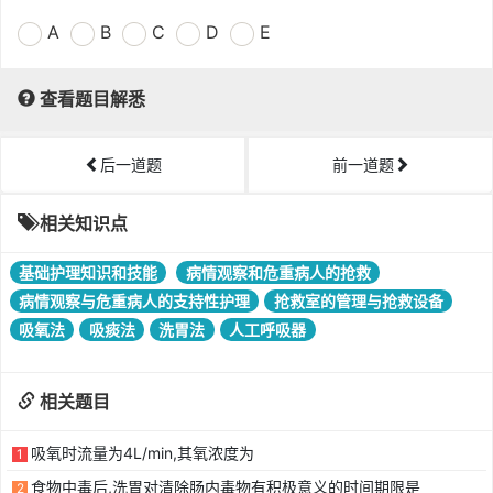
A
B
C
D
E
查看题目解悉
后一道题
前一道题
相关知识点
基础护理知识和技能
病情观察和危重病人的抢救
病情观察与危重病人的支持性护理
抢救室的管理与抢救设备
吸氧法
吸痰法
洗胃法
人工呼吸器
相关题目
吸氧时流量为4L/min,其氧浓度为
1
食物中毒后,洗胃对清除肠内毒物有积极意义的时间期限是
2