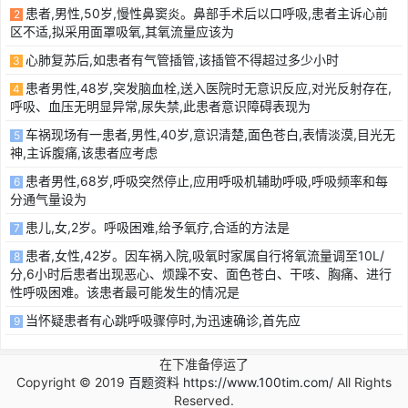
患者,男性,50岁,慢性鼻窦炎。鼻部手术后以口呼吸,患者主诉心前
2
区不适,拟采用面罩吸氧,其氧流量应该为
心肺复苏后,如患者有气管插管,该插管不得超过多少小时
3
患者男性,48岁,突发脑血栓,送入医院时无意识反应,对光反射存在,
4
呼吸、血压无明显异常,尿失禁,此患者意识障碍表现为
车祸现场有一患者,男性,40岁,意识清楚,面色苍白,表情淡漠,目光无
5
神,主诉腹痛,该患者应考虑
患者男性,68岁,呼吸突然停止,应用呼吸机辅助呼吸,呼吸频率和每
6
分通气量设为
患儿,女,2岁。呼吸困难,给予氧疗,合适的方法是
7
患者,女性,42岁。因车祸入院,吸氧时家属自行将氧流量调至10L/
8
分,6小时后患者出现恶心、烦躁不安、面色苍白、干咳、胸痛、进行
性呼吸困难。该患者最可能发生的情况是
当怀疑患者有心跳呼吸骤停时,为迅速确诊,首先应
9
在下准备停运了
Copyright © 2019
百题资料 https://www.100tim.com/
All Rights
Reserved.