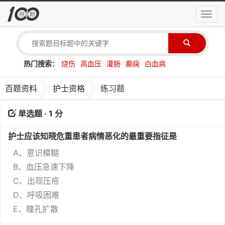
导
航
菜
单
热门搜索：
烧伤
高血压
灌肠
癫痫
白血病
百题资料
护士资格
练习题
单选题 · 1 分
护士应该知晓危重患者病情恶化的最重要指征是
A、意识模糊
B、血压急速下降
C、出现压疮
D、呼吸困难
E、瞳孔扩散