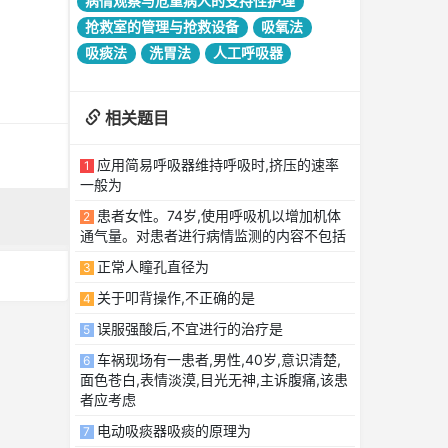
病情观察与危重病人的支持性护理
抢救室的管理与抢救设备
吸氧法
吸痰法
洗胃法
人工呼吸器
相关题目
应用简易呼吸器维持呼吸时,挤压的速率
1
一般为
患者女性。74岁,使用呼吸机以增加机体
2
通气量。对患者进行病情监测的内容不包括
正常人瞳孔直径为
3
关于叩背操作,不正确的是
4
误服强酸后,不宜进行的治疗是
5
车祸现场有一患者,男性,40岁,意识清楚,
6
面色苍白,表情淡漠,目光无神,主诉腹痛,该患
者应考虑
电动吸痰器吸痰的原理为
7