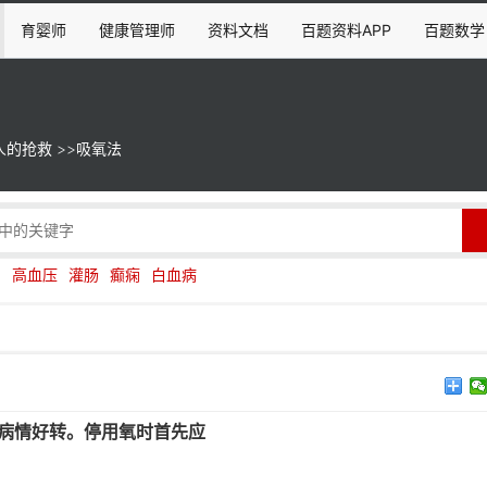
育婴师
健康管理师
资料文档
百题资料APP
百题数学
人的抢救
>>
吸氧法
伤
高血压
灌肠
癫痫
白血病
后病情好转。停用氧时首先应