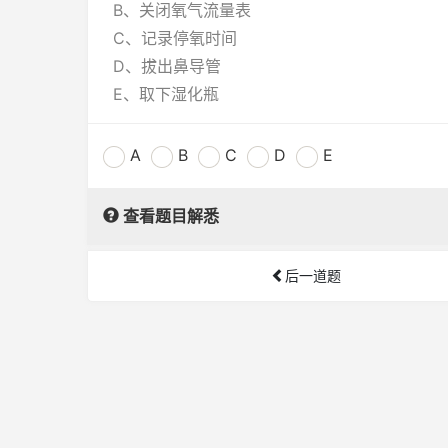
B、关闭氧气流量表
C、记录停氧时间
D、拔出鼻导管
E、取下湿化瓶
A
B
C
D
E
查看题目解悉
后一道题