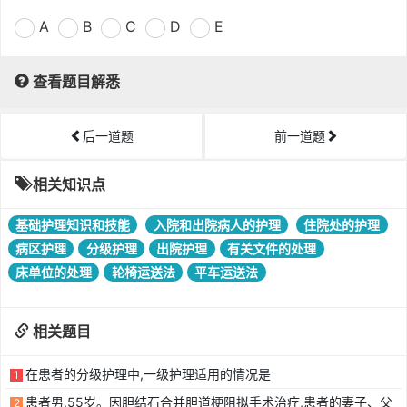
A
B
C
D
E
查看题目解悉
后一道题
前一道题
相关知识点
基础护理知识和技能
入院和出院病人的护理
住院处的护理
病区护理
分级护理
出院护理
有关文件的处理
床单位的处理
轮椅运送法
平车运送法
相关题目
在患者的分级护理中,一级护理适用的情况是
1
患者男,55岁。因胆结石合并胆道梗阻拟手术治疗,患者的妻子、父
2