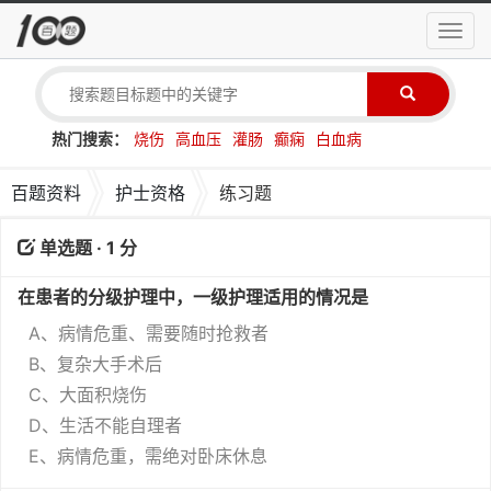
导
航
菜
单
热门搜索：
烧伤
高血压
灌肠
癫痫
白血病
百题资料
护士资格
练习题
单选题 · 1 分
在患者的分级护理中，一级护理适用的情况是
A、病情危重、需要随时抢救者
B、复杂大手术后
C、大面积烧伤
D、生活不能自理者
E、病情危重，需绝对卧床休息