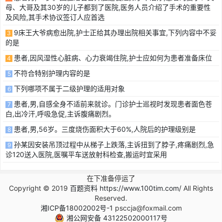
母、大哥及其30岁的儿子都到了医院,医务人员介绍了手术的重要性
及风险,其手术协议签订人应首选
9床王大爷病愈出院,护士正给其办理出院相关事宜,下列内容中不妥
3
的是
患者,因风湿性心脏病、心力衰竭住院,护士应如何为患者准备床位
4
不符合特别护理内容的是
5
下列哪项不属于二级护理的适用对象
6
患者,男,自感全身不适前来就诊。门诊护士巡视时发现患者面色苍
7
白,出冷汗,呼吸急促,主诉腹痛剧烈。
患者,男,56岁。三度烧伤面积大于60%,人院后的护理级别是
8
孙某因安装吊顶过程中从梯子上跌落,主诉扭到了脖子,疼痛剧烈,急
9
诊120送入医院,医嘱平车送放射科检查,搬运时宜采用
在下准备停运了
Copyright © 2019
百题资料 https://www.100tim.com/
All Rights
Reserved.
湘ICP备18002002号-1
psccja@foxmail.com
湘公网安备 43122502000117号