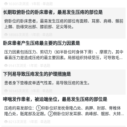
10301次浏览 · 1年前 · 单选题
长期取俯卧位的卧床患者，最易发生压疮的部位是
俯卧位的卧床患者，最易发生压疮的部位有面颊、耳廓、肩峰、髂前
上棘、肋缘突出部、膝前部、足尖等处。
18593次浏览 · 1年前 · 单选题
卧床患者产生压疮最主要的压力因素是
压力因素包括压力、剪切力（如半卧位时身体下滑）、摩擦力，其中
垂直压力是造成压疮的最主要因素。局部组织持续受压，可导致毛细
血管血液循环障碍，造成组织缺氧，引起组织损害，导致压疮的发
9141次浏览 · 1年前 · 单选题
生。多见于长时间不改变
下列易导致压疮发生的护理措施是
患者身下垫橡皮单透气性差，易导致压疮的发生。
10145次浏览 · 1年前 · 单选题
哮喘发作患者，被迫端坐位，最易发生压疮的部位是
压疮的易发部位：①仰卧位好发枕骨隆凸处、肩胛、肘部、脊椎体
隆凸处，骶尾部及足跟。②侧卧位好发耳廓、肩峰部、髋部、大转
子、膝部及踝部的内外侧等。③俯卧位好发肩峰、肋缘突出处、髂
8213次浏览 · 1年前 · 单选题
前上棘、膝前部、足趾部。④