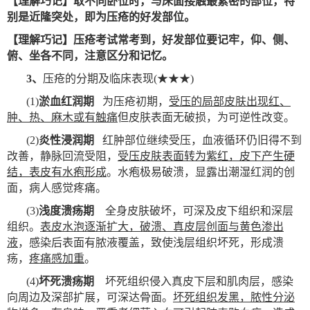
【理解巧记】
取不同卧位时，与床面接触最紧密的部位，特
别是近隆突处，即为压疮的好发部位。
【理解巧记】
压疮考试常考到，好发部位要记牢，仰、侧、
俯、坐各不同，注意区分和记忆。
3
、
压疮的分期及临床表现(★★★)
(1)
淤血红润期
为压疮初期，
受压的局部皮肤出现红、
肿、热、麻木或有触痛
但皮肤表面无破损，为可逆性改变。
(2)
炎性浸润期
红肿部位继续受压，血液循环仍旧得不到
改善，静脉回流受阻，
受压皮肤表面转为紫红，皮下产生硬
结，表皮有水疱形成
。水疱极易破溃，显露出潮湿红润的创
面，病人感觉疼痛。
(3)
浅度溃疡期
全身皮肤破坏，可深及皮下组织和深层
组织。
表皮水泡逐渐扩大，破溃、真皮层创面与黄色渗出
液
，感染后表面有脓液覆盖，致使浅层组织坏死，形成溃
疡，
疼痛感加重
。
(4)
坏死溃疡期
坏死组织侵入真皮下层和肌肉层，感染
向周边及深部扩展，可深达骨面。
坏死组织发黑，脓性分泌