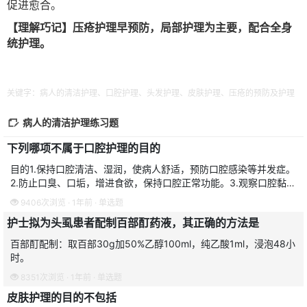
促进愈合。
【理解巧记】压疮护理早预防，局部护理为主要，配合全身
统护理。
关键字：病人的清洁护理、口腔护理、头发护理、皮肤护理、压疮的预防及护理
病人的清洁护理练习题
下列哪项不属于口腔护理的目的
目的1.保持口腔清洁、湿润，使病人舒适，预防口腔感染等并发症。
2.防止口臭、口垢，增进食欲，保持口腔正常功能。3.观察口腔黏
膜、舌苔的变化，以及有无特殊口腔气味，以提供病情观察的动态信
9406次浏览 · 1年前 · 单选题
息。
护士拟为头虱患者配制百部酊药液，其正确的方法是
百部酊配制：取百部30g加50%乙醇100ml，纯乙酸1ml，浸泡48小
时。
8351次浏览 · 1年前 · 单选题
皮肤护理的目的不包括