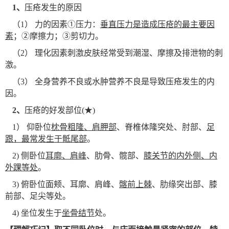
1
、
压疮发生的原因
（1） 力的因素①压力：
垂直压力是造成压疮的最主要因
素
；②摩擦力；③剪切力。
（2） 理化因素刺激皮肤经常受到潮湿、摩擦及排泄物的刺
激。
（3） 全身营养不良或水肿营养不良是导致压疮发生的内
因。
2
、
压疮的好发部位(★)
1
） 仰卧位
枕骨粗隆、肩胛部
、脊椎体隆突处、肘部、
足
跟，最常发生于骶尾部
。
2)
侧卧位
耳廓、肩峰
、肋骨、髋部、
膝关节的内外侧、内
外踝等处
。
3)
俯卧位面颊、耳廓、肩峰、
髂前上棘
、肋缘突出部、膝
前部、足尖等处。
4)
坐位发生于
坐骨结节
处。