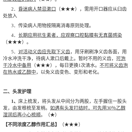
2
．
昏迷病人禁忌漱口
（★★★），需用开口器应从臼齿
处放入
3
．传染病人用物按隔离消毒原则处理。
4
．
长期应用抗生素者，应观察口腔黏膜有无真菌感染
（★★★）。
5
．
对活动义齿应先取下义齿
，用牙刷刷净义齿各面，用
冷水冲洗干净，待病人漱口后戴上。暂时不用的义齿，
可泡
于冷水中备用
（★★★），每日更换1次清水。
不可将义齿泡
在热水或乙醇中
，以免义齿变色、变形和老化。
二、头发护理
1
、
床上梳发，将头发从中间分为两股，左手握住一股头
发，由发根梳至发梢。
如遇有头发打结时，可先用30％乙醇
湿润后再小心梳顺
。（★）
【不同浓度乙醇作用汇总】
（★★★）