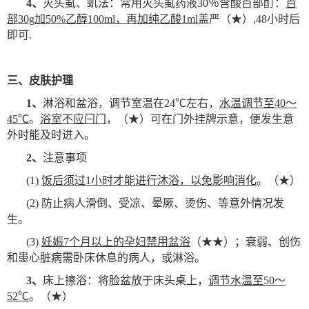
4
、
灭头虱、虮法：常用灭头虱药液30％含酸百部酊：
百
部30g加50%乙醇100ml，再加纯乙酸1ml
盖严（★）,48小时后
即可.
三、皮肤护理
1
、
淋浴和盆浴，调节室温在24℃左右，
水温调节至40～
45℃
。
浴室不应
闩
门
，（★）可在门外挂牌示意，便发生意
外时能及时进入。
2
、
注意事项
(1)
饭后须过1小时才能进行沐浴，以免影响消化
。（★）
(2)
防止病人滑倒、受凉、晕厥、烫伤、等意外情况发
生。
(3)
妊娠7个月以上的孕妇禁用盆浴
（★★）；衰弱、创伤
和患心脏病需卧床休息的病人，或淋浴。
3
、
床上擦浴：将脸盆放于床头桌上，
调节水温至50～
52℃
。（★）