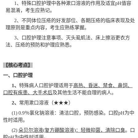
1
、特殊口腔护理中各种漱口溶液的作用及适宜pH值容
易混淆，考生应熟记。
2
、不同体位压疮的好发部位、各期压疮的临床表现及处
理原则是重点内容，考生应熟练掌握。
3
、口腔护理注意事项、灭头虱虮法、床上擦浴更衣方
法、压疮的预防和护理应熟悉。
【核心考点】
一、口腔护理
1
、
特殊病人口腔护理适用于
高热、昏迷、禁食、鼻饲、
口腔有疾患、大手术后
及其他生活不能自理的病人。
2
、
常用漱口溶液（★★★）
(1) 0.9
％氯化钠溶液：清洁口腔，预防感染。口腔pH为中
性时适用。
(2)
朵贝尔溶液(复方硼酸溶液)：轻微抑菌，清除口臭
。口
腔pH为中性时适用。