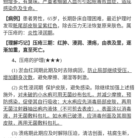
物增多，有臭味。严重者细菌入血可引起脓毒败血症，造成
感染危及生命。
【病例】
患者男性，65岁，长期卧床自理困难，最近护理时
发现
骶尾部皮肤呈紫红色
，除去压力无法恢复原来肤色。属
于压疮的：
炎性
浸
润期
。
【理解巧记】压疮三期：红肿、浸润、溃疡，由表及里，逐
渐加重，直至死亡。
4
、
压疮的护理(★★★)
(1)
淤血红润期此期及时去除病因，
防止局部继续受压，
增加翻身次数
，避免摩擦、潮湿等刺激。
(2)
炎性浸润期 保护皮肤，避免感染。除继续加强上述措
施外，
对未破的小水疱可用无菌纱布包扎，并减少摩擦，预
防感染，促使其自行吸收；大水疱应先消毒局部皮肤，再用
无菌注射器抽出疱内液体（不可剪去表皮），表面涂以消毒
液，并无菌敷料包扎。如水疱已破溃，应消毒创面及其周围
皮肤，再用无菌敷料包扎。
(3)
溃疡期此期应及时解除压迫，清洁创面，祛腐生新，