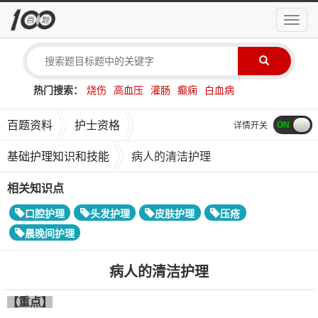
导
航
菜
单
热门搜索：
烧伤
高血压
灌肠
癫痫
白血病
百题资料
护士资格
详情开关
基础护理知识和技能
病人的清洁护理
相关知识点
口腔护理
头发护理
皮肤护理
压疮
晨晚间护理
病人的清洁护理
【重点】