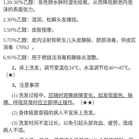
1.20-30
％
乙醇：急性肺水肿时湿化给氧，从而降低肺泡内泡
沫的表面张力。
2.30
％
乙醇：湿润、松解头发缠结。
3.50
％
乙醇：皮肤按摩。
5.75
％
乙醇：皮内注射和新生儿头皮静脉、脐部消毒，供皮区
消毒（70%）。
6.95
％
乙醇：用于燃烧法消毒和静脉炎湿敷。
2
、
床上洗发，调节室温在24℃，水温调节在40～45℃。
（★）
3
、
注意事项
(1)
洗发过程中，
应随时观察病情变化，如发现面色、脉
搏、呼吸异常时应立即停止操作
。（★★）
(2)
身体极度衰弱的病人不宜床上洗发。
(3)
洗发时间不宜过长，以免引起头部充血、疲劳，造成
病人不适。