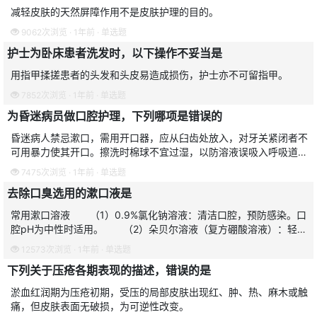
减轻皮肤的天然屏障作用不是皮肤护理的目的。
9062次浏览 · 1年前 · 单选题
护士为卧床患者洗发时，以下操作不妥当是
用指甲揉搓患者的头发和头皮易造成损伤，护士亦不可留指甲。
7852次浏览 · 1年前 · 单选题
为昏迷病员做口腔护理，下列哪项是错误的
昏迷病人禁忌漱口，需用开口器，应从臼齿处放入，对牙关紧闭者不
可用暴力使其开口。擦洗时棉球不宜过湿，以防溶液误吸入呼吸道。
棉球要用止血钳夹紧，每次1个，防止遗留在口腔，必要时要清点棉
7475次浏览 · 1年前 · 单选题
球数量。对活动义齿应
去除口臭选用的漱口液是
常用漱口溶液 （1）0.9%氯化钠溶液：清洁口腔，预防感染。口
腔pH为中性时适用。 （2）朵贝尔溶液（复方硼酸溶液）：轻微
抑菌，消除口臭。口腔pH为中性时适用。 （3）0.02%呋喃西林
12573次浏览 · 1年前 · 单选题
溶液：清
下列关于压疮各期表现的描述，错误的是
淤血红润期为压疮初期，受压的局部皮肤出现红、肿、热、麻木或触
痛，但皮肤表面无破损，为可逆性改变。