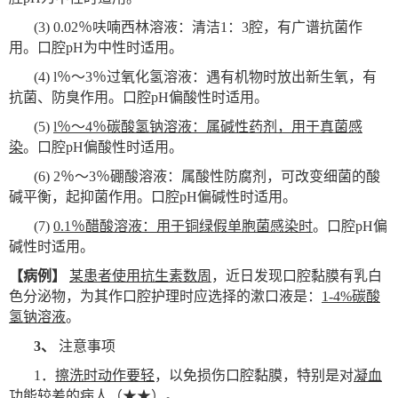
(3) 0.02
％呋喃西林溶液：清洁1：3腔，有广谱抗菌作
用。口腔pH为中性时适用。
(4) l
％～3％过氧化氢溶液：遇有机物时放出新生氧，有
抗菌、防臭作用。口腔pH偏酸性时适用。
(5)
l
％～4％碳酸氢钠溶液：属碱性药剂，用于真菌感
染
。口腔pH偏酸性时适用。
(6) 2
％～3％硼酸溶液：属酸性防腐剂，可改变细菌的酸
碱平衡，起抑菌作用。口腔pH偏碱性时适用。
(7)
0.1
％醋酸溶液：用于铜绿假单胞菌感染时
。口腔pH偏
碱性时适用。
【病例】
某患者使用抗生素数周
，近日发现口腔黏膜有乳白
色分泌物，为其作口腔护理时应选择的漱口液是：
1-4%碳酸
氢钠溶液
。
3
、
注意事项
1
．
擦洗时动作要轻
，以免损伤口腔黏膜，特别是对
凝血
功能较差的病人
（★★）。