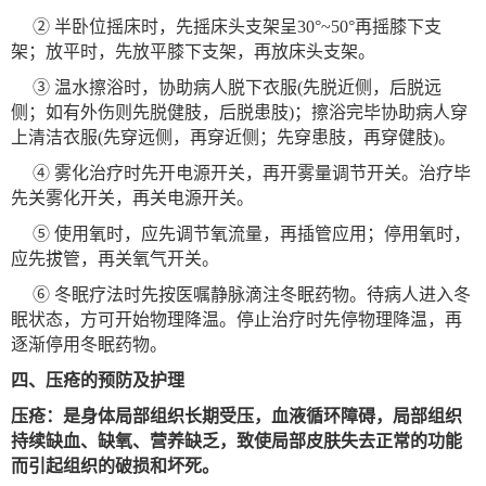
② 半卧位摇床时，先摇床头支架呈30°~50°再摇膝下支
架；放平时，先放平膝下支架，再放床头支架。
③ 温水擦浴时，协助病人脱下衣服(先脱近侧，后脱远
侧；如有外伤则先脱健肢，后脱患肢)；擦浴完毕协助病人穿
上清洁衣服(先穿远侧，再穿近侧；先穿患肢，再穿健肢)。
④ 雾化治疗时先开电源开关，再开雾量调节开关。治疗毕
先关雾化开关，再关电源开关。
⑤ 使用氧时，应先调节氧流量，再插管应用；停用氧时，
应先拔管，再关氧气开关。
⑥ 冬眠疗法时先按医嘱静脉滴注冬眠药物。待病人进入冬
眠状态，方可开始物理降温。停止治疗时先停物理降温，再
逐渐停用冬眠药物。
四、压疮的预防及护理
压疮：是身体局部组织长期受压，血液循环障碍，局部组织
持续缺血、缺氧、营养缺乏，致使局部皮肤失去正常的功能
而引起组织的破损和坏死。