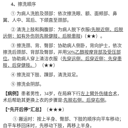
4
、
擦洗顺序
① 为病人洗脸及颈部：依次擦洗眼、额、面颊部、鼻
翼、人中、耳后、下颌直至颈部。
② 清洗上肢和胸腹部：为病人脱下衣服(
先脱近侧，后脱
远侧；如有外伤则先脱健肢，后脱患肢
)（★★）。
③ 擦洗颈、背、臀部：协助病人侧卧，背向护士，依次
擦洗后颈部、背部及臀部，并用
50%乙醇按摩背部及受压部
位
。协助病人穿上清洁衣服（
先穿远侧，后穿近侧；先穿患
肢，后穿健肢。
）（★★）
④ 擦洗双下肢、踝部，清洗双足。
⑤ 擦洗会阴部。
【病例】
患者男性，34岁，在局麻下行
左上臂外伤缝合术
，
术后帮助其更换上衣的步骤是:
先脱右侧，后穿右侧
。
【“先开后停”汇总】
（★★★）
① 搬运时：按上半身、臀部、下肢的顺序向平车移动；
自平车移回床时，先移动下肢，再移上半身。