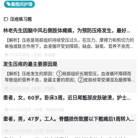
晨晚间护理
压疮练习题
林老先生因脑中风右侧肢体瘫痪，为预防压疮发生，最好的护理方法是
【解析】压疮是局部组织持续受压过久，在压力、摩擦力和剪切力的
单独或联合作用下，血液循环受到障碍，缺血、缺氧、营养不良而致
软组织淤血、溃烂和坏死。压疮的预防，主要在于消除原因，因此要
7374次浏览 · 1年前 · 单选题
求做到勤翻身、勤擦洗
发生压疮的最主要原因是
【解析】压疮发生的原因：①局部组织长期受压，血液循环障碍而
导致组织营养不良，是最主要的原因；②皮肤经常受潮湿及磨擦等
物理因素的刺激，可导致皮肤角质层受损，抵抗力降低；③使用石
8259次浏览 · 1年前 · 单选题
膏绷带、夹板时，衬垫不当，
患者，女，60岁。卧床3周，近日尾骶部皮肤破溃，护士仔细观察后认为是压疮溃疡期。
13742次浏览 · 1年前 · 阅读分析题
患者，男，47岁，工人。脊髓损伤致腰以下截瘫后1周转入，患者意识清醒，大小便失禁。
10310次浏览 · 1年前 · 阅读分析题