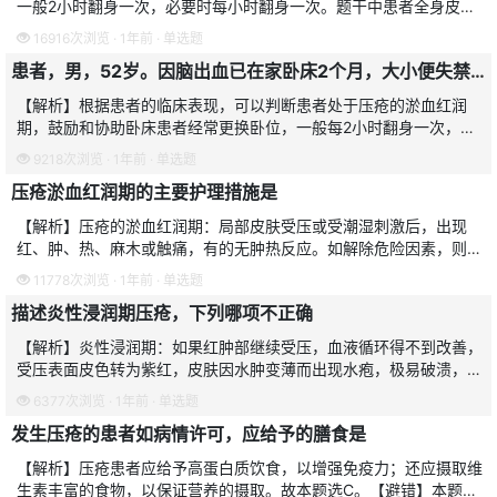
一般2小时翻身一次，必要时每小时翻身一次。题干中患者全身皮肤
状况良好，可2小时翻身一次，故下一次翻身时间是8时40分。故本
16916次浏览 · 1年前 · 单选题
题选A。【避错】本
患者，男，52岁。因脑出血已在家卧床2个月，大小便失禁，不能自行翻身，近日骶尾部皮肤出现红肿，压之不褪色。为预防患者发生其他并发症，应着重指导家属学会的护理技术是
【解析】根据患者的临床表现，可以判断患者处于压疮的淤血红润
期，鼓励和协助卧床患者经常更换卧位，一般每2小时翻身一次，必
要时可将间隔时间缩短。翻身时应抬起病人，注意避免拖、拉、推等
9218次浏览 · 1年前 · 单选题
动作。因此，应着重指导
压疮淤血红润期的主要护理措施是
【解析】压疮的淤血红润期：局部皮肤受压或受潮湿刺激后，出现
红、肿、热、麻木或触痛，有的无肿热反应。如解除危险因素，则皮
肤将好转。此期的护理重点是：防止局部继续受压，避免摩擦、潮湿
11778次浏览 · 1年前 · 单选题
等刺激，保持局部干燥，
描述炎性浸润期压疮，下列哪项不正确
【解析】炎性浸润期：如果红肿部继续受压，血液循环得不到改善，
受压表面皮色转为紫红，皮肤因水肿变薄而出现水疱，极易破溃，而
脓性分泌物为溃疡期表现。本题答案为E。【避错】部分考生容易错
6377次浏览 · 1年前 · 单选题
选D项，由于考生未彻
发生压疮的患者如病情许可，应给予的膳食是
【解析】压疮患者应给予高蛋白质饮食，以增强免疫力；还应摄取维
生素丰富的食物，以保证营养的摄取。故本题选C。【避错】本题容