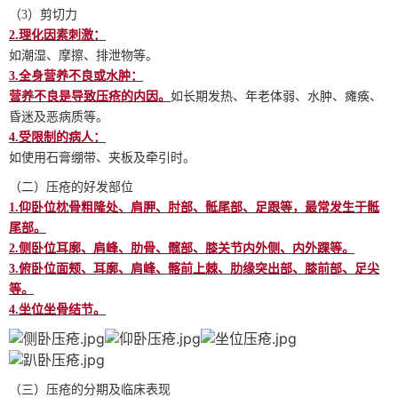
（3）剪切力
2.
理化因素刺激：
如潮湿、摩擦、排泄物等。
3.
全身营养不良或水肿：
营养不良是导致压疮的内因。
如长期发热、年老体弱、水肿、瘫痪、
昏迷及恶病质等。
4.
受限制的病人：
如使用石膏绷带、夹板及牵引时。
（二）压疮的好发部位
1.
仰卧位枕骨粗隆处、肩胛、肘部、骶尾部、足跟等，最常发生于骶
尾部。
2.
侧卧位耳廓、肩峰、肋骨、髋部、膝关节内外侧、内外踝等。
3.
俯卧位面颊、耳廓、肩峰、髂前上棘、肋缘突出部、膝前部、足尖
等。
4.
坐位坐骨结节。
（三）压疮的分期及临床表现