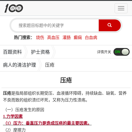
导
航
菜
单
热门搜索：
烧伤
高血压
灌肠
癫痫
白血病
百题资料
护士资格
详情开关
病人的清洁护理
压疮
压疮
压疮
是指局部组织长期受压、血液循环障碍，持续缺血、缺氧、营养
不良而致的组织溃烂坏死，又称为压力性溃疡。
（一）压疮发生的原因
1.
力学因素
（1）压力：垂直压力是造成压疮的最主要因素。
（2）摩擦力