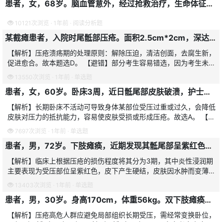
患者，女，68岁。脑血管意外，经过抢救治疗，生命体征趋于平稳，但处于昏迷状态，护士交接班时发现患者骶尾部皮肤2cmx3cm呈紫红色，并有小水疱形成。
10121次浏览 · 1年前 · 阅读分析题
某截瘫患者，入院时尾骶部压疮。面积2.5cm*2cm，深达肌层，创面有脓性分泌物，周围有黑色坏死组织。护理措施是
【解析】压疮溃疡期的处理原则：解除压迫，清洁创面，去腐生新，
促进愈合。故本题选D。 【避错】部分考生容易错选，因为考生未完
全掌握压疮的分期及其相应的护理原则，如淤血红润期的主要护理措
13550次浏览 · 1年前 · 单选题
施是除去
患者，女，60岁。卧床3周，近日骶尾部皮肤破溃，护士仔细观察后认为是压疮溃疡期，该患者发生压疮最主要的原因是
【解析】长期卧床不活动可导致身体某部位受压过重或过久，会降低
皮肤对压力的抵抗能力，容易使皮肤受损或形成压疮。故选A。 【避
错】本题部分考生易选C，皮肤受潮湿摩擦刺激是造成压疮的原因，
7697次浏览 · 1年前 · 单选题
但不是主
患者，男，72岁。下肢瘫痪，近期发现其骶尾部呈紫红色，皮下有硬结和水疱，该临床表现是压疮的
【解析】临床上根据压疮的损伤程度将其分为3期，其中炎性浸润期
主要表现为受压部位呈紫红色，皮下产生硬结，皮肤因水肿而变薄有
水疱形成，且极易破溃。故本题选C。 【避错】本题易错选A，淤血
13403次浏览 · 1年前 · 单选题
红润期出
患者，男，30岁。身高170cm，体重56kg。双下肢瘫痪，护士于6时40分为其翻身，检查见全身皮肤状况良好。该患者下一次翻身时间是
【解析】压疮高危人群应避免局部组织长期受压，需经常变换卧位，