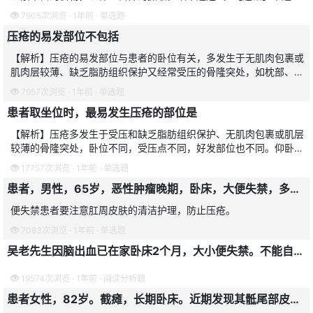
易解答，但部分考生容易错选B项。考生要掌握：高蛋白饮食和丰富
7905次浏览 · 1年前 · 单选题
维生素食物可以增强免
压疮的易发部位不包括
【解析】压疮的易发部位与患者的卧位有关，多发生于无肌肉包裹或
肌肉层较薄、缺乏脂肪组织保护又经常受压的骨隆突处，如枕部、耳
郭、肩脚、肘部、脊椎体隆突处、髓部、骶尾部、膝关节内外侧、内
7957次浏览 · 1年前 · 单选题
外踝、足跟部等处；俯
患者取坐位时，最易发生压疮的部位是
【解析】压疮多发生于受压和缺乏脂肪组织保护、无肌肉包裹或肌层
较薄的骨隆突处，卧位不同，受压点不同，好发部位也不同。仰卧位
好发于枕骨粗隆、肩脚骨、肘部、骶尾部及足跟处，尤其好发于骶尾
17757次浏览 · 1年前 · 单选题
部。侧卧位好发于耳郭
患者，男性，65岁，恶性肿瘤晚期，卧床，大便失禁，多次污染床单，对其护理的重点是
便失禁患者要注意肛周皮肤的清洁护理，防止压疮。
7083次浏览 · 1年前 · 单选题
吴老先生因脑出血已在家卧床2个月，大小便失禁。不能自行翻身，近日尾骶部皮肤呈紫红色。压之不褪色。
19574次浏览 · 1年前 · 阅读分析题
患者女性，82岁。截瘫，长期卧床。近期发现其骶尾部皮肤呈紫色，皮下有硬结，表皮出现水疱。