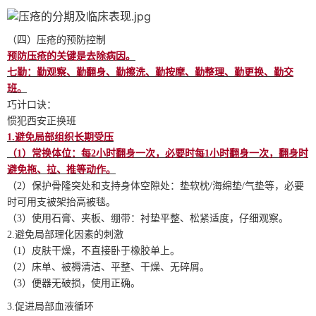
（四）压疮的预防控制
预防压疮的关键是去除病因。
七勤：勤观察、勤翻身、勤擦洗、勤按摩、勤整理、勤更换、勤交
班。
巧计口诀：
惯犯西安正换班
1.
避免局部组织长期受压
（1）常换体位：每2小时翻身一次，必要时每1小时翻身一次，翻身时
避免拖、拉、推等动作。
（2）保护骨隆突处和支持身体空隙处：垫软枕/海绵垫/气垫等，必要
时可用支被架抬高被毯。
（3）使用石膏、夹板、绷带：衬垫平整、松紧适度，仔细观察。
2.避免局部理化因素的刺激
（1）皮肤干燥，不直接卧于橡胶单上。
（2）床单、被褥清洁、平整、干燥、无碎屑。
（3）便器无破损，使用正确。
3.
促进局部血液循环