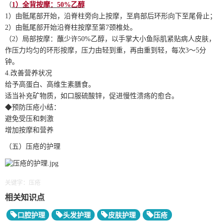
（
1
）全背按摩：50%乙醇
1
）由骶尾部开始，沿脊柱旁向上按摩，至肩部后环形向下至尾骨止；
2）由骶尾部开始沿脊柱按摩至第7颈椎处。
（2）局部按摩：蘸少许50%乙醇，以手掌大小鱼际肌紧贴病人皮肤，
作压力均匀的环形按摩，压力由轻到重，再由重到轻，每次3～5分
钟。
4.改善营养状况
给予高蛋白、高维生素膳食。
适当补充矿物质，如口服硫酸锌，促进慢性溃疡的愈合。
◆预防压疮小结：
避免受压和刺激
增加按摩和营养
（五）压疮的护理
关键字：压疮
相关知识点
口腔护理
头发护理
皮肤护理
压疮