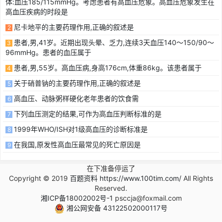
体:血压185/115mmHg。考虑患者有高血压危象。高血压危象发生在
高血压疾病的时段是
尼卡地平的主要药理作用,正确的叙述是
2
患者,男,41岁。近期出现头晕、乏力,连续3天血压140～150/90～
3
96mmHg。患者的血压属于
患者,男,55岁。高血压病,身高176cm,体重86kg。该患者属于
4
关于硝普钠的主要药理作用,正确的叙述是
5
高血压、动脉粥样硬化老年患者的饮食需
6
下列血压测定的结果,可作为高血压判断标准的是
7
1999年WHO/ISH对1级高血压的诊断标准是
8
在我国,原发性高血压最常见的死亡原因是
9
在下准备停运了
Copyright © 2019
百题资料 https://www.100tim.com/
All Rights
Reserved.
湘ICP备18002002号-1
psccja@foxmail.com
湘公网安备 43122502000117号