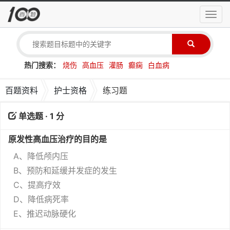
导
航
菜
单
热门搜索：
烧伤
高血压
灌肠
癫痫
白血病
百题资料
护士资格
练习题
单选题 · 1 分
原发性高血压治疗的目的是
A、降低颅内压
B、预防和延缓并发症的发生
C、提高疗效
D、降低病死率
E、推迟动脉硬化