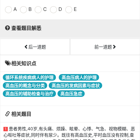
A
B
C
D
E
查看题目解悉
后一道题
前一道题
相关知识点
循环系统疾病病人的护理
高血压病人的护理
高血压的概念与分类
高血压的发病因素与症状
高血压的辅助检查与治疗
高血压急症
相关题目
患者男性,40岁,有头痛、烦躁、眩晕、心悸、气急、视物模糊、恶
1
心呕吐等症状,同时伴有尿少。既往有高血压史,平时血压没有控制,查