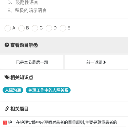
D、鼓励性语言
E、积极的暗示语言
A
B
C
D
E
查看题目解悉
已是本节最后一题
前一道题
相关知识点
人际沟通
护理工作中的人际关系
相关题目
护士在护理实践中应遵循对患者的尊重原则,主要是尊重患者的
1