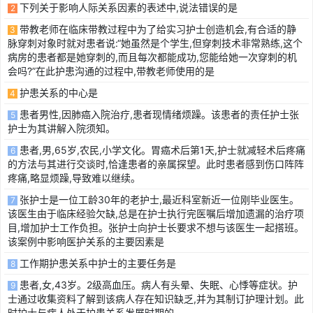
下列关于影响人际关系因素的表述中,说法错误的是
2
带教老师在临床带教过程中为了给实习护士创造机会,有合适的静
3
脉穿刺对象时就对患者说:“她虽然是个学生,但穿刺技术非常熟练,这个
病房的患者都是她穿刺的,而且每次都能成功,您能给她一次穿刺的机
会吗?”在此护患沟通的过程中,带教老师使用的是
护患关系的中心是
4
患者男性,因肺癌入院治疗,患者现情绪烦躁。该患者的责任护士张
5
护士为其讲解入院须知。
患者,男,65岁,农民,小学文化。胃癌术后第1天,护士就减轻术后疼痛
6
的方法与其进行交谈时,恰逢患者的亲属探望。此时患者感到伤口阵阵
疼痛,略显烦躁,导致难以继续。
张护士是一位工龄30年的老护士,最近科室新近一位刚毕业医生。
7
该医生由于临床经验欠缺,总是在护士执行完医嘱后增加遗漏的治疗项
目,增加护士工作负担。张护士向护士长要求不想与该医生一起搭班。
该案例中影响医护关系的主要因素是
工作期护患关系中护士的主要任务是
8
患者,女,43岁。2级高血压。病人有头晕、失眠、心悸等症状。护
9
士通过收集资料了解到该病人存在知识缺乏,并为其制订护理计划。此
时护士与病人处于护患关系发展时期的