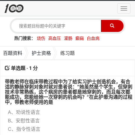
导
航
菜
单
热门搜索：
烧伤
高血压
灌肠
癫痫
白血病
百题资料
护士资格
练习题
单选题 · 1 分
带教老师在临床带教过程中为了给实习护士创造机会，有合
适的静脉穿刺对象时就对患者说：“她虽然是个学生，但穿刺
技术非常熟练，这个病房的患者都是她穿刺的，而且每次都
能成功，您能给她一次穿刺的机会吗？”在此护患沟通的过程
中，带教老师使用的是
A、劝说性语言
B、安慰性语言
C、指令性语言