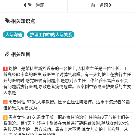
后一道题
前一道题
相关知识点
人际沟通
护理工作中的人际关系
相关题目
刘护士是某科室新招近来的一名护士,该科室主任是一位年长、工
1
龄高经验丰富的医生,该医生平时脾气暴躁。有一天刘护士在执行主任
开的医嘱时,感觉医嘱有问题,但是想到该主任工作经验丰富应该不会
有问题后执行医嘱,导致患者病情危重。该案例中影响医护关系的主要
因素是
患者男性,67岁,大学教授。因高血压住院治疗。适用于该患者的最
2
佳护患关系模式为
患者女性,81岁,退休干部。冠心病住院治疗,住院前3天与护士们关
3
系融洽。第4天,年轻护士张某在为其进行静脉输液时,静脉穿刺3次均
失败,更换李护士后方成功。患者非常不满,其女儿向护士长抱怨。从