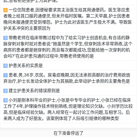
此,患者拒绝张护士为其护理。
一位住院患者,因便秘要求其主治医生给其用通便药。医生答应患
4
者晚上给其口服药通便灵,但未开临时医嘱。第二天早晨,护士因患者
晚间未服通便灵受到埋怨。护士为此对该医生产生极大不满。导致医
护关系冲突的主要原因为
带教老师在临床带教过程中为了给实习护士创造机会,有合适的静
5
脉穿刺对象时就对患者说:“她虽然是个学生,但穿刺技术非常熟练,这个
病房的患者都是她穿刺的,而且每次都能成功,您能给她一次穿刺的机
会吗?”在此护患沟通的过程中,带教老师使用的是
护患关系的实质是
6
患者,男,36岁,农民。尿毒症晚期,因无法承担高额的治疗费用欲放
7
弃治疗,护士长发动全体护士为其捐款,此举动护士承担的主要角色是
建立护患关系的错误原则是
8
小刘是刚本科毕业的护士,小张是中专毕业的护士,小张已经在临床
9
工作了4年,护理操作技术特别熟练,但是理论知识欠缺。小刘学历比较
高,但是临床经验欠缺。两人经常在一起讨论工作问题,互相学习。后
来两人成为了好朋友。该案例体现了人际吸引规律的哪种类型
在下准备停运了