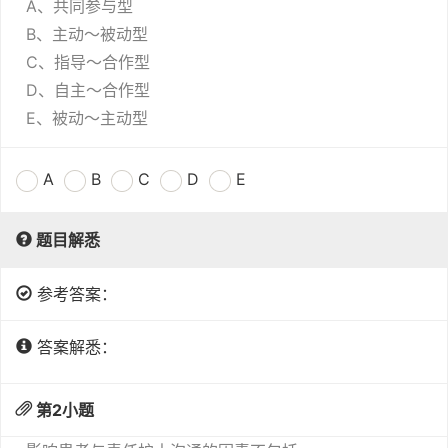
A、共同参与型
B、主动～被动型
C、指导～合作型
D、自主～合作型
E、被动～主动型
A
B
C
D
E
题目解悉
参考答案：
答案解悉：
第
2
小题