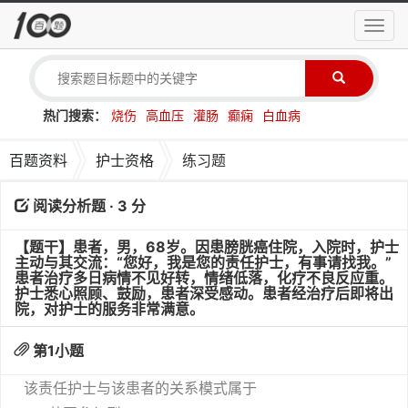
导
航
菜
单
热门搜索：
烧伤
高血压
灌肠
癫痫
白血病
百题资料
护士资格
练习题
阅读分析题 · 3 分
【题干】患者，男，68岁。因患膀胱癌住院，入院时，护士
主动与其交流：“您好，我是您的责任护士，有事请找我。”
患者治疗多日病情不见好转，情绪低落，化疗不良反应重。
护士悉心照顾、鼓励，患者深受感动。患者经治疗后即将出
院，对护士的服务非常满意。
第
1
小题
该责任护士与该患者的关系模式属于