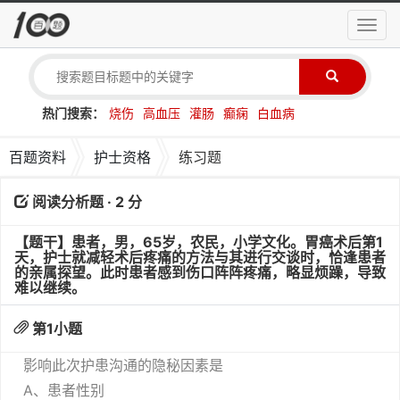
导
航
菜
单
热门搜索：
烧伤
高血压
灌肠
癫痫
白血病
百题资料
护士资格
练习题
阅读分析题 · 2 分
【题干】患者，男，65岁，农民，小学文化。胃癌术后第1
天，护士就减轻术后疼痛的方法与其进行交谈时，恰逢患者
的亲属探望。此时患者感到伤口阵阵疼痛，略显烦躁，导致
难以继续。
第
1
小题
影响此次护患沟通的隐秘因素是
A、患者性别