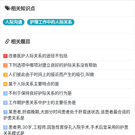
相关知识点
人际沟通
护理工作中的人际关系
相关题目
改善医护人际关系的途径不包括
1
下列选项中哪项对建立良好的护际关系没有帮助
2
人们彼此由于时间上的接近而产生的吸引,叫做
3
属于人际关系主要特点的是
4
不利于保持良好护际关系的行为是
5
工作期护患关系中护士的主要任务是
6
某患者,肝癌晚期,大部分时间患者处于肝昏迷状态,该患者最合适的
7
护患关系是
患者男,30岁,工程师,因急性胃穿孔入院手术,手术后宜采用的护患
8
关系模式是