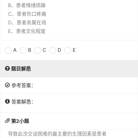
B、患者情绪烦躁
C、患者伤口疼痛
D、患者亲属在场
E、患者文化程度
A
B
C
D
E
题目解悉
参考答案：
答案解悉：
第
2
小题
导致此次交谈困难的最主要的生理因素是患者