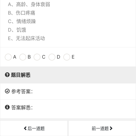
A、高龄、身体衰弱
B、伤口疼痛
C、情绪烦躁
D、饥饿
E、无法起床活动
A
B
C
D
E
题目解悉
参考答案：
答案解悉：
后一道题
前一道题