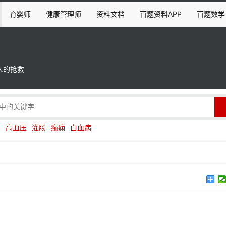
育婴师
健康管理师
资料文档
百题资料APP
百题数学
人的抢救
伤
高血压
灌肠
癫痫
白血病