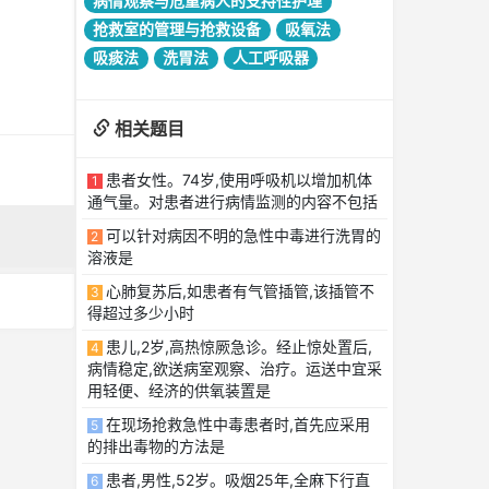
病情观察与危重病人的支持性护理
抢救室的管理与抢救设备
吸氧法
吸痰法
洗胃法
人工呼吸器
相关题目
患者女性。74岁,使用呼吸机以增加机体
1
通气量。对患者进行病情监测的内容不包括
可以针对病因不明的急性中毒进行洗胃的
2
溶液是
心肺复苏后,如患者有气管插管,该插管不
3
得超过多少小时
患儿,2岁,高热惊厥急诊。经止惊处置后,
4
病情稳定,欲送病室观察、治疗。运送中宜采
用轻便、经济的供氧装置是
在现场抢救急性中毒患者时,首先应采用
5
的排出毒物的方法是
患者,男性,52岁。吸烟25年,全麻下行直
6