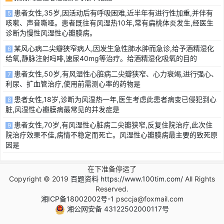
患者女性,35岁,因活动后有呼吸困难,近半年有进行性加重,并伴有
5
咳嗽、声音嘶哑。患者既往有风湿热10年,常有扁桃体炎发生,经医生
诊断为慢性风湿性心瓣膜病。
某风心病二尖瓣狭窄病人,因发生急性肺水肿而急诊,给予酒精湿化
6
给氧,静脉注射吗啡,速尿40mg等治疗。给酒精湿化吸氧的目的
患者女性,50岁,有风湿性心脏病二尖瓣狭窄、心力衰竭,进行强心、
7
利尿、扩血管治疗,使用前需测心率的药物是
患者女性,18岁,诊断为风湿热一年,医生考虑此患者病变已侵犯到心
8
脏,风湿性心瓣膜病最常见的并发症是
患者女性,70岁,有风湿性心脏病二尖瓣狭窄,反复住院治疗,此次住
9
院治疗效果不佳,病情不稳定而死亡。风湿性心瓣膜病最主要的致死原
因是
在下准备停运了
Copyright © 2019
百题资料 https://www.100tim.com/
All Rights
Reserved.
湘ICP备18002002号-1
psccja@foxmail.com
湘公网安备 43122502000117号