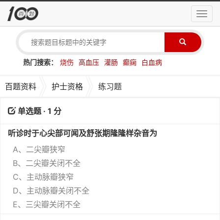
导
航
菜
单
热门搜索：
烧伤
高血压
灌肠
癫痫
白血病
百题资料
护士资格
练习题
单选题 · 1 分
听诊时于心尖部可闻及舒张期隆隆样杂音为
A、二尖瓣狭窄
B、二尖瓣关闭不全
C、主动脉瓣狭窄
D、主动脉瓣关闭不全
E、三尖瓣关闭不全