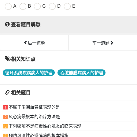
A
B
C
D
E
查看题目解悉
后一道题
前一道题
相关知识点
循环系统疾病病人的护理
心脏瓣膜病病人的护理
相关题目
不属于周围血管征表现的是
1
风心病最根本的治疗方法是
2
下列哪项不是病毒性心肌炎的临床表现
3
预防风湿性心瓣膜病的根本措施
4