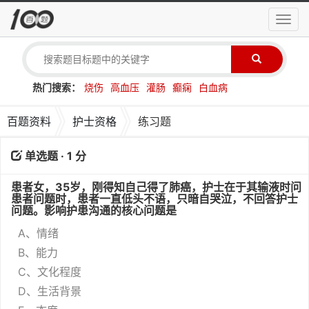
导
航
菜
单
热门搜索：
烧伤
高血压
灌肠
癫痫
白血病
百题资料
护士资格
练习题
单选题 · 1 分
患者女，35岁，刚得知自己得了肺癌，护士在于其输液时问
患者问题时，患者一直低头不语，只暗自哭泣，不回答护士
问题。影响护患沟通的核心问题是
A、情绪
B、能力
C、文化程度
D、生活背景