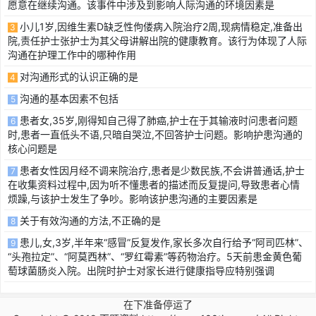
愿意在继续沟通。该事件中涉及到影响人际沟通的环境因素是
小儿1岁,因维生素D缺乏性佝偻病入院治疗2周,现病情稳定,准备出
3
院,责任护士张护士为其父母讲解出院的健康教育。该行为体现了人际
沟通在护理工作中的哪种作用
对沟通形式的认识正确的是
4
沟通的基本因素不包括
5
患者女,35岁,刚得知自己得了肺癌,护士在于其输液时问患者问题
6
时,患者一直低头不语,只暗自哭泣,不回答护士问题。影响护患沟通的
核心问题是
患者女性因月经不调来院治疗,患者是少数民族,不会讲普通话,护士
7
在收集资料过程中,因为听不懂患者的描述而反复提问,导致患者心情
烦躁,与该护士发生了争吵。影响该护患沟通的主要因素是
关于有效沟通的方法,不正确的是
8
患儿,女,3岁,半年来“感冒”反复发作,家长多次自行给予“阿司匹林”、
9
“头孢拉定”、“阿莫西林”、“罗红霉素”等药物治疗。5天前患金黄色葡
萄球菌肠炎入院。出院时护士对家长进行健康指导应特别强调
在下准备停运了