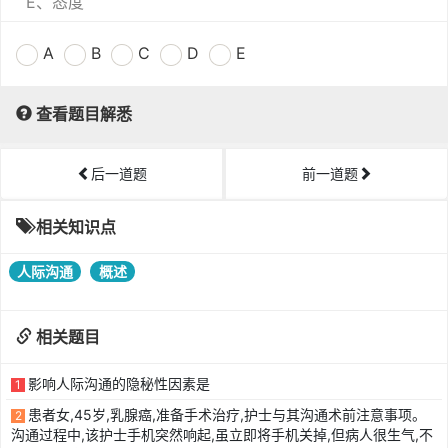
E、态度
A
B
C
D
E
查看题目解悉
后一道题
前一道题
相关知识点
人际沟通
概述
相关题目
影响人际沟通的隐秘性因素是
1
患者女,45岁,乳腺癌,准备手术治疗,护士与其沟通术前注意事项。
2
沟通过程中,该护士手机突然响起,虽立即将手机关掉,但病人很生气,不