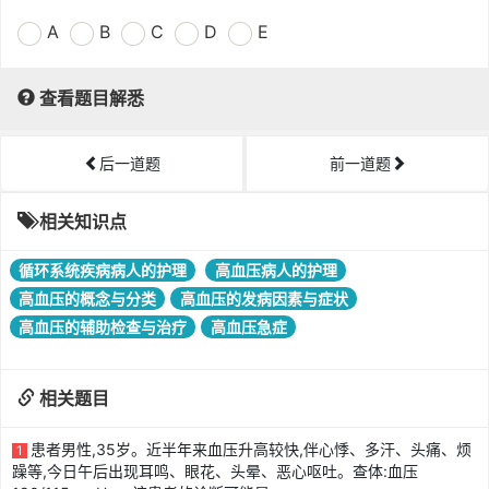
A
B
C
D
E
查看题目解悉
后一道题
前一道题
相关知识点
循环系统疾病病人的护理
高血压病人的护理
高血压的概念与分类
高血压的发病因素与症状
高血压的辅助检查与治疗
高血压急症
相关题目
患者男性,35岁。近半年来血压升高较快,伴心悸、多汗、头痛、烦
1
躁等,今日午后出现耳鸣、眼花、头晕、恶心呕吐。查体:血压