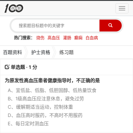
导
航
菜
单
热门搜索：
烧伤
高血压
灌肠
癫痫
白血病
百题资料
护士资格
练习题
单选题 · 1 分
为原发性高血压患者健康指导时，不正确的是
A、宜低盐、低脂、低胆固醇、低热量饮食
B、1级高血压应注意休息，避免过劳
C、缓解期适当运动，控制体重
D、血压高时服药，不高时不用服药
E、每日定时测血压