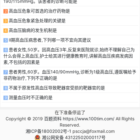
190/115mmHg。该患者的诊断可能是
高血压危象可首选的治疗药物是
2
高血压危象紧急处理的关键是
3
高血压脑病的发生机制是
4
Ⅱ期高血压病患者,下列哪一项不宜向其建议
5
患者女性,50岁。因高血压3年,反复来医院就诊,始终不理解自己为
6
什么会得上高血压,护士给其进行健康教育时,讲解高血压疾病发病因
素,不包括的因素是
患者男性,60岁。血压140/90mmHg,诊断为1级高血压,遵医嘱给予
7
非药物治疗,下列不正确的是
不属于原发性高血压导致靶器官受损的靶器官的是
8
测量血压时不正确的是
9
在下准备停运了
Copyright © 2019
百题资料 https://www.100tim.com/
All Rights
Reserved.
湘ICP备18002002号-1
psccja@foxmail.com
湘公网安备 43122502000117号