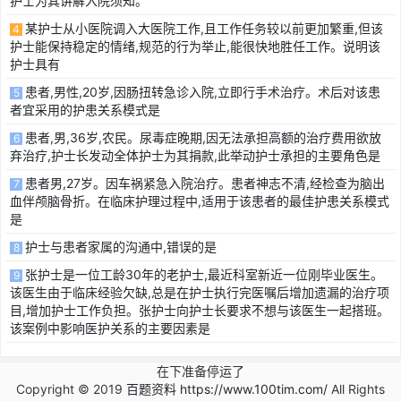
护士为其讲解入院须知。
某护士从小医院调入大医院工作,且工作任务较以前更加繁重,但该
4
护士能保持稳定的情绪,规范的行为举止,能很快地胜任工作。说明该
护士具有
患者,男性,20岁,因肠扭转急诊入院,立即行手术治疗。术后对该患
5
者宜采用的护患关系模式是
患者,男,36岁,农民。尿毒症晚期,因无法承担高额的治疗费用欲放
6
弃治疗,护士长发动全体护士为其捐款,此举动护士承担的主要角色是
患者男,27岁。因车祸紧急入院治疗。患者神志不清,经检查为脑出
7
血伴颅脑骨折。在临床护理过程中,适用于该患者的最佳护患关系模式
是
护士与患者家属的沟通中,错误的是
8
张护士是一位工龄30年的老护士,最近科室新近一位刚毕业医生。
9
该医生由于临床经验欠缺,总是在护士执行完医嘱后增加遗漏的治疗项
目,增加护士工作负担。张护士向护士长要求不想与该医生一起搭班。
该案例中影响医护关系的主要因素是
在下准备停运了
Copyright © 2019
百题资料 https://www.100tim.com/
All Rights