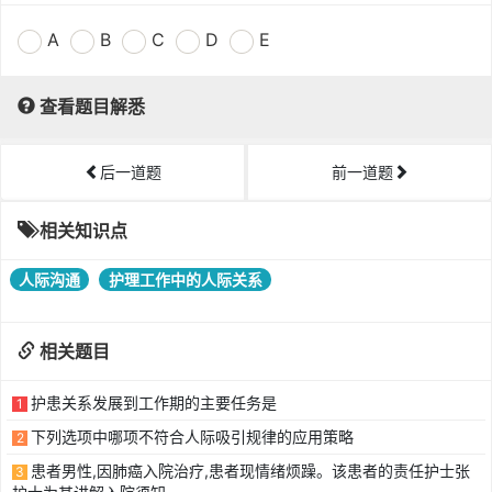
A
B
C
D
E
查看题目解悉
后一道题
前一道题
相关知识点
人际沟通
护理工作中的人际关系
相关题目
护患关系发展到工作期的主要任务是
1
下列选项中哪项不符合人际吸引规律的应用策略
2
患者男性,因肺癌入院治疗,患者现情绪烦躁。该患者的责任护士张
3