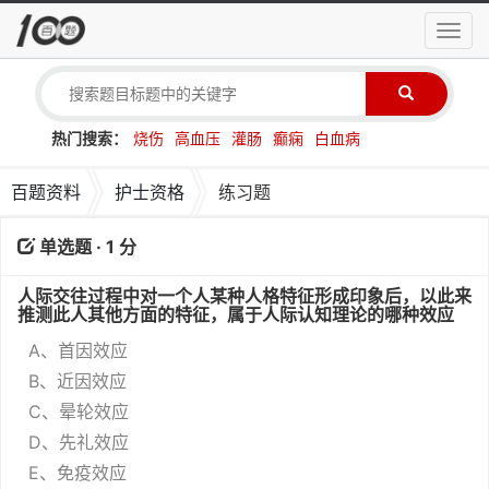
导
航
菜
单
热门搜索：
烧伤
高血压
灌肠
癫痫
白血病
百题资料
护士资格
练习题
单选题 · 1 分
人际交往过程中对一个人某种人格特征形成印象后，以此来
推测此人其他方面的特征，属于人际认知理论的哪种效应
A、首因效应
B、近因效应
C、晕轮效应
D、先礼效应
E、免疫效应