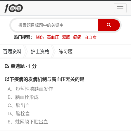
导
航
菜
单
热门搜索：
烧伤
高血压
灌肠
癫痫
白血病
百题资料
护士资格
练习题
单选题 · 1 分
以下疾病的发病机制与高血压无关的是
A、短暂性脑缺血发作
B、脑血栓形成
C、脑出血
D、脑栓塞
E、蛛网膜下腔出血