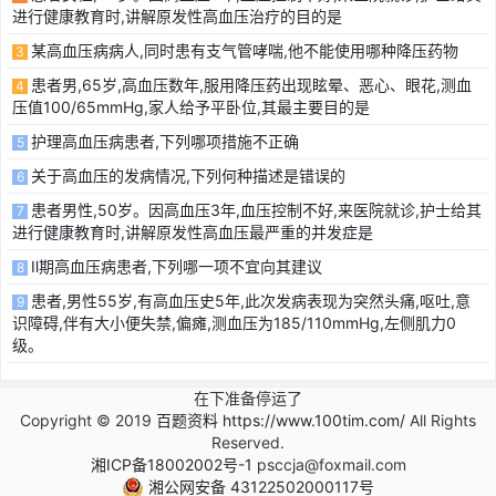
进行健康教育时,讲解原发性高血压治疗的目的是
某高血压病病人,同时患有支气管哮喘,他不能使用哪种降压药物
3
患者男,65岁,高血压数年,服用降压药出现眩晕、恶心、眼花,测血
4
压值100/65mmHg,家人给予平卧位,其最主要目的是
护理高血压病患者,下列哪项措施不正确
5
关于高血压的发病情况,下列何种描述是错误的
6
患者男性,50岁。因高血压3年,血压控制不好,来医院就诊,护士给其
7
进行健康教育时,讲解原发性高血压最严重的并发症是
Ⅱ期高血压病患者,下列哪一项不宜向其建议
8
患者,男性55岁,有高血压史5年,此次发病表现为突然头痛,呕吐,意
9
识障碍,伴有大小便失禁,偏瘫,测血压为185/110mmHg,左侧肌力0
级。
在下准备停运了
Copyright © 2019
百题资料 https://www.100tim.com/
All Rights
Reserved.
湘ICP备18002002号-1
psccja@foxmail.com
湘公网安备 43122502000117号