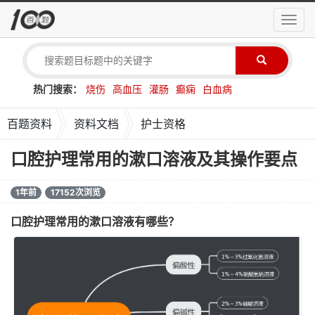
导
航
菜
单
热门搜索：
烧伤
高血压
灌肠
癫痫
白血病
百题资料
资料文档
护士资格
口腔护理常用的漱口溶液及其操作要点
1年前
17152次浏览
口腔护理常用的漱口溶液有哪些？