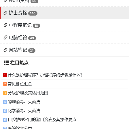
Word资料
50
护士资格
140
小程序笔记
18
电脑经验
49
网站笔记
21
栏目热点
什么是护理程序？护理程序的步骤是什么？
1
常见卧位汇总
2
分级护理及其适用范围
3
物理消毒、灭菌法
4
化学消毒、灭菌法
5
口腔护理常用的漱口溶液及其操作要点
6
医院饮食分类
7