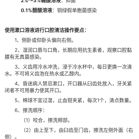
2%～3%硼酸溶液
：抑菌
0.1%醋酸溶液
：铜绿假单胞菌感染
使用漱口溶液进行口腔清洁操作要点：
1、侧卧或仰卧头偏向右侧。
2、湿润口唇与口角，长期应用抗生素者，观察口腔黏
膜有无真菌感染。
3、义齿用冷水冲洗，浸于冷水杯中，每日更换一次清
水。不可将义齿泡在热水或乙醇内。
4、昏迷病人禁忌漱口，开口器从臼齿处放入，牙关紧
闭者不可用暴力使其开口。
5、棉球不宜过湿，止血钳夹紧，每次1个，清点数量。
6、擦洗顺序：
（1）咬合，擦洗颊部。
（2）由上至下，由臼齿至门齿，擦洗左侧外面（右
侧）。