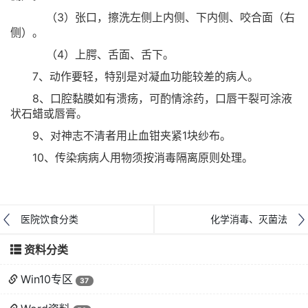
（3）张口，擦洗左侧上内侧、下内侧、咬合面（右
侧）。
（4）上腭、舌面、舌下。
7、动作要轻，特别是对凝血功能较差的病人。
8、口腔黏膜如有溃疡，可酌情涂药，口唇干裂可涂液
状石蜡或唇膏。
9、对神志不清者用止血钳夹紧1块纱布。
10、传染病病人用物须按消毒隔离原则处理。
医院饮食分类
化学消毒、灭菌法
资料分类
Win10专区
37