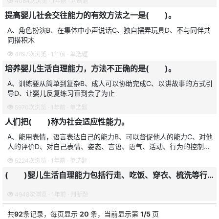
4084次浏览 · 1年前 · 判断题
提高婴儿社会交往能力的有效方法之一是( )。
A、角色扮演B、在集体中小声说话C、独自摆弄玩具D、不与同伴共
同搭积木
4897次浏览 · 1年前 · 单选题
培养婴儿生活自理能力，方法不正确的是( )。
A、训练要从简单到复杂B、成人可以协助完成C、以讲故事的方式引
导D、让婴儿反复练习直到会了为止
5970次浏览 · 1年前 · 单选题
人们把( )称为社会适应性能力。
A、能用表情，语言表达自己的能力B、可以督促他人的能力C、对他
人的评价D、对自己表情、姿态、言语、语气、活动、行为的控制，
使个人与社会相适应的能力
5224次浏览 · 1年前 · 单选题
( )婴儿生活自理能力包括行走、吃饭、穿衣、梳洗等行为技巧，是人适应社会生活方式的基本要求。
4948次浏览 · 1年前 · 判断题
共
92
条记录，每页显示
20
条，当前显示第
1/5
页