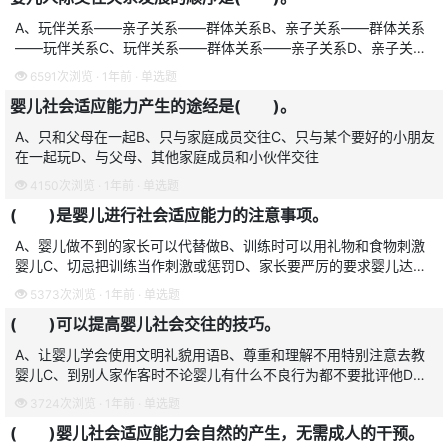
A、玩伴关系——亲子关系——群体关系B、亲子关系——群体关系
——玩伴关系C、玩伴关系——群体关系——亲子关系D、亲子关系
——玩伴关系——群体关系
6591次浏览 · 1年前 · 单选题
婴儿社会适应能力产生的途经是( )。
A、只和父母在一起B、只与家庭成员交往C、只与某个要好的小朋友
在一起玩D、与父母、其他家庭成员和小伙伴交往
4150次浏览 · 1年前 · 单选题
( )是婴儿进行社会适应能力的注意事项。
A、婴儿做不到的家长可以代替做B、训练时可以用礼物和食物刺激
婴儿C、切忌把训练当作刺激或惩罚D、家长要严厉的要求婴儿达到
预定的目标
5373次浏览 · 1年前 · 单选题
( )可以提高婴儿社会交往的技巧。
A、让婴儿学会使用文明礼貌用语B、尊重和理解不用特别注意去教
婴儿C、到别人家作客时不论婴儿有什么不良行为都不要批评他D、
家长不用教，婴儿长大就会明白
3724次浏览 · 1年前 · 单选题
( )婴儿社会适应能力会自然的产生，无需成人的干预。