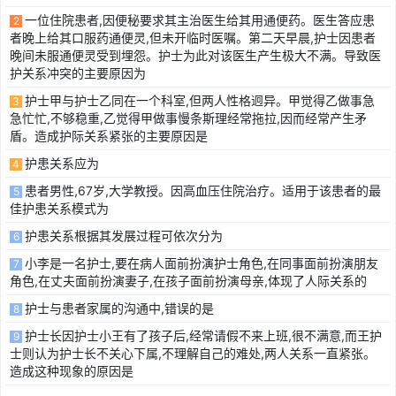
一位住院患者,因便秘要求其主治医生给其用通便药。医生答应患
2
者晚上给其口服药通便灵,但未开临时医嘱。第二天早晨,护士因患者
晚间未服通便灵受到埋怨。护士为此对该医生产生极大不满。导致医
护关系冲突的主要原因为
护士甲与护士乙同在一个科室,但两人性格迥异。甲觉得乙做事急
3
急忙忙,不够稳重,乙觉得甲做事慢条斯理经常拖拉,因而经常产生矛
盾。造成护际关系紧张的主要原因是
护患关系应为
4
患者男性,67岁,大学教授。因高血压住院治疗。适用于该患者的最
5
佳护患关系模式为
护患关系根据其发展过程可依次分为
6
小李是一名护士,要在病人面前扮演护士角色,在同事面前扮演朋友
7
角色,在丈夫面前扮演妻子,在孩子面前扮演母亲,体现了人际关系的
护士与患者家属的沟通中,错误的是
8
护士长因护士小王有了孩子后,经常请假不来上班,很不满意,而王护
9
士则认为护士长不关心下属,不理解自己的难处,两人关系一直紧张。
造成这种现象的原因是