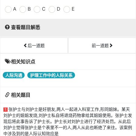
A
B
C
D
E
查看题目解悉
后一道题
前一道题
相关知识点
人际沟通
护理工作中的人际关系
相关题目
张护士与刘护士是好朋友,两人一起进入科室工作,形同姐妹。某天
1
刘护士的姐姐发烧,刘护士私自将退烧药物拿给其姐姐使用。张护士发
现后将此事告诉了护士长。护士长对刘护士进行了经济处罚。从此后
刘护士觉得张护士是个表里不一的人,两人从此也断绝了来往。该案例
中涉及到的是人际认知效应是