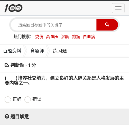
导
航
菜
单
热门搜索：
烧伤
高血压
灌肠
癫痫
白血病
百题资料
育婴师
练习题
判断题 · 1 分
( )培养社交能力，建立良好的人际关系是人格发展的主
要内容之一。
正确
错误
题目解悉